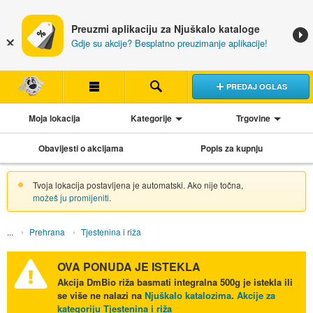
Preuzmi aplikaciju za Njuškalo kataloge
Gdje su akcije? Besplatno preuzimanje aplikacije!
PREDAJ OGLAS
Moja lokacija
Kategorije
Trgovine
Obavijesti o akcijama
Popis za kupnju
Tvoja lokacija postavljena je automatski. Ako nije točna,
možeš ju promijeniti
.
Prehrana
Tjestenina i riža
OVA PONUDA JE ISTEKLA
Akcija
DmBio riža basmati integralna 500g
je istekla ili
se više ne nalazi na
Njuškalo katalozima
.
Akcije za
kategoriju Tjestenina i riža