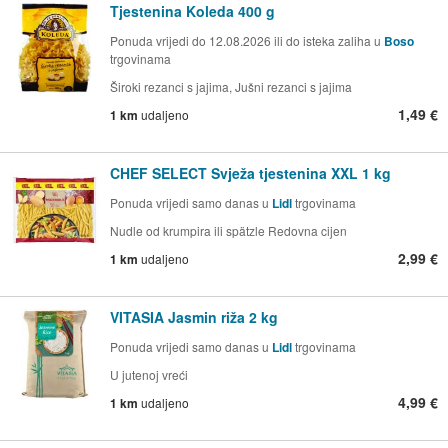
Tjestenina Koleda 400 g
Ponuda vrijedi do 12.08.2026 ili do isteka zaliha u
Boso
trgovinama
Široki rezanci s jajima, Jušni rezanci s jajima
1,49 €
1 km
udaljeno
CHEF SELECT Svježa tjestenina XXL 1 kg
Ponuda vrijedi samo danas u
Lidl
trgovinama
Nudle od krumpira ili spätzle Redovna cijen
2,99 €
1 km
udaljeno
VITASIA Jasmin riža 2 kg
Ponuda vrijedi samo danas u
Lidl
trgovinama
U jutenoj vreći
4,99 €
1 km
udaljeno