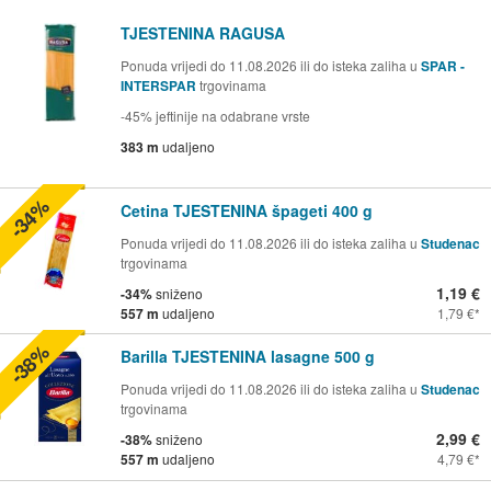
TJESTENINA RAGUSA
Ponuda vrijedi do 11.08.2026 ili do isteka zaliha u
SPAR -
INTERSPAR
trgovinama
-45% jeftinije na odabrane vrste
383 m
udaljeno
-34%
Cetina TJESTENINA špageti 400 g
Ponuda vrijedi do 11.08.2026 ili do isteka zaliha u
Studenac
trgovinama
1,19 €
-34%
sniženo
557 m
udaljeno
1,79 €
-38%
Barilla TJESTENINA lasagne 500 g
Ponuda vrijedi do 11.08.2026 ili do isteka zaliha u
Studenac
trgovinama
2,99 €
-38%
sniženo
557 m
udaljeno
4,79 €