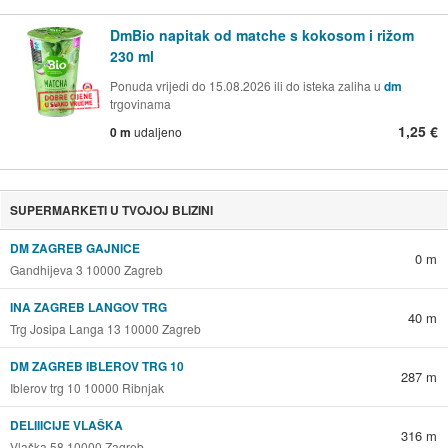
DmBio napitak od matche s kokosom i rižom
230 ml
Ponuda vrijedi do 15.08.2026 ili do isteka zaliha u
dm
trgovinama
1,25 €
0 m
udaljeno
SUPERMARKETI U TVOJOJ BLIZINI
DM ZAGREB GAJNICE
0 m
Gandhijeva 3 10000 Zagreb
INA ZAGREB LANGOV TRG
40 m
Trg Josipa Langa 13 10000 Zagreb
DM ZAGREB IBLEROV TRG 10
287 m
Iblerov trg 10 10000 Ribnjak
DELIIICIJE VLAŠKA
316 m
Vlaška 58 10000 Zagreb