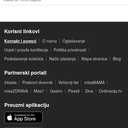
Korisni linkovi
Kontakt i pomoć
O nama
Oglašavanje
Uvjeti i pravila korištenja
Politika privatnosti
Podešavanje kolačića
Način plaćanja
Mapa stranica
Blog
Partnerski portali
24sata
Poslovni dnevnik
Večernji list
missMAMA
missZDRAVA
Miss7
Gastro
Pixsell
Diva
Ordinacija.hr
Preuzmi aplikaciju