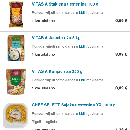
VITASIA Staklena tjestenina 100 g
Ponuda vrijedi samo danas u
Lidl
trgovinama
0,59 €
1 km
udaljeno
VITASIA Jasmin riža 5 kg
Ponuda vrijedi samo danas u
Lidl
trgovinama
8,99 €
1 km
udaljeno
VITASIA Konjac riža 250 g
Ponuda vrijedi samo danas u
Lidl
trgovinama
0,89 €
1 km
udaljeno
CHEF SELECT Svježa tjestenina XXL 300 g
Ponuda vrijedi samo danas u
Lidl
trgovinama
Bigoli ili tagliatelle
1,39 €
1 km
udaljeno