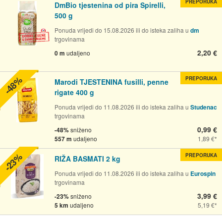
PREPORUKA
DmBio tjestenina od pira Spirelli,
500 g
Ponuda vrijedi do 15.08.2026 ili do isteka zaliha u
dm
trgovinama
2,20 €
0 m
udaljeno
-48%
PREPORUKA
Marodi TJESTENINA fusilli, penne
rigate 400 g
Ponuda vrijedi do 11.08.2026 ili do isteka zaliha u
Studenac
trgovinama
0,99 €
-48%
sniženo
557 m
udaljeno
1,89 €
-23%
PREPORUKA
RIŽA BASMATI 2 kg
Ponuda vrijedi do 11.08.2026 ili do isteka zaliha u
Eurospin
trgovinama
3,99 €
-23%
sniženo
5 km
udaljeno
5,19 €