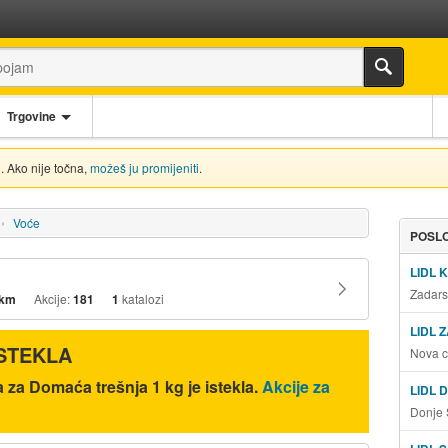
Trgovine
. Ako nije točna,
možeš ju promijeniti
.
Voće
POSLO
LIDL 
Zadars
 km
Akcije:
181
1
katalozi
LIDL 
ISTEKLA
Nova c
a za Domaća trešnja 1 kg je istekla.
Akcije za
LIDL 
Donje 