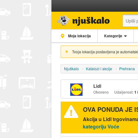
Moja lokacija
Kategorije
Tvoja lokacija postavljena je automatski
Njuškalo
Katalozi i akcije
Prehrana
Lidl
Otvoreno
Udaljenost:
1
OVA PONUDA JE 
Akcija u Lidl trgovinam
kategoriju Voće