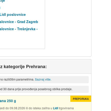
cije
g
 Lidl poslovnice
slovnice - Grad Zagreb
slovnice - Trešnjevka -
iz kategorije Prehrana:
eno različitim parametrima.
Saznaj više.
 od 30 dana prije provođenja posebnog oblika prodaje.
PREPORUKA
ana 250 g
edi do 09.08.2026 ili do isteka zaliha u
Lidl
trgovinama