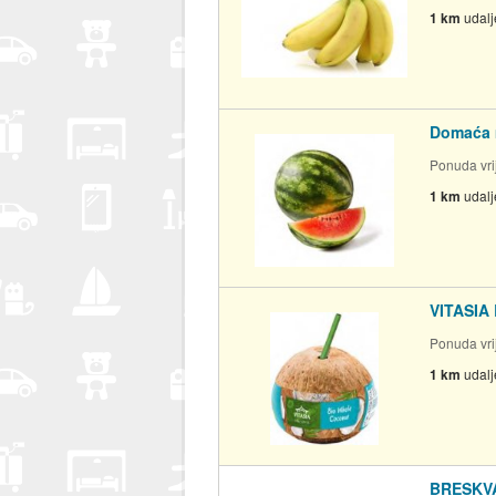
1 km
udal
Domaća m
Ponuda vrij
1 km
udal
VITASIA 
Ponuda vrij
1 km
udal
BRESKV