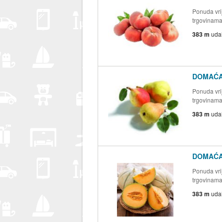
Ponuda vrij
trgovinam
383 m
uda
DOMAĆA
Ponuda vrij
trgovinam
383 m
uda
DOMAĆA
Ponuda vrij
trgovinam
383 m
uda