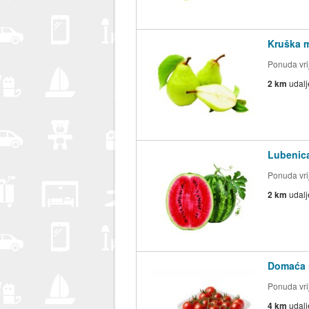
Kruška 
Ponuda vrij
2 km
udal
Lubenic
Ponuda vrij
2 km
udal
Domaća ra
Ponuda vrij
4 km
udal