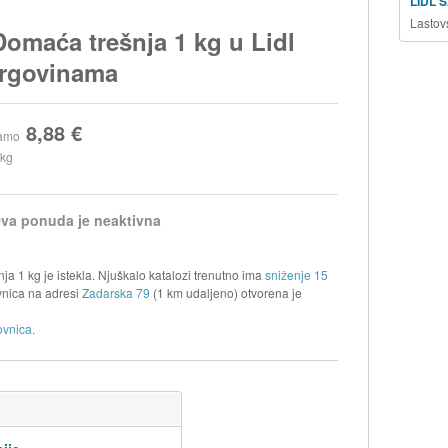
LIDL 
Lastov
Domaća trešnja 1 kg u Lidl
trgovinama
8,88 €
amo
 kg
va ponuda je neaktivna
ja 1 kg je istekla. Njuškalo katalozi trenutno ima
sniženje 15
nica na adresi
Zadarska 79
(1 km udaljeno) otvorena je
ovnica.