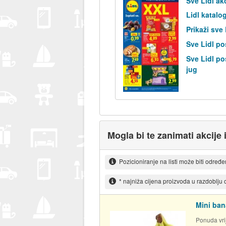
Sve Lidl ak
Lidl katalo
Prikaži sve
Sve Lidl po
Sve Lidl po
jug
Mogla bi te zanimati akcije 
Pozicioniranje na listi može biti određ
* najniža cijena proizvoda u razdoblju
Mini ban
Ponuda vrij