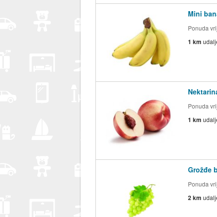
Mini ban
Ponuda vrij
1 km
udal
Nektarin
Ponuda vrij
1 km
udal
Grožđe b
Ponuda vrij
2 km
udal