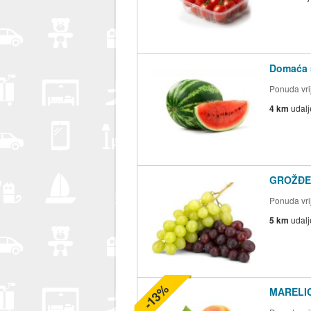
Domaća m
Ponuda vrij
4 km
udal
GROŽĐE 
Ponuda vrij
5 km
udal
-13%
MARELIC