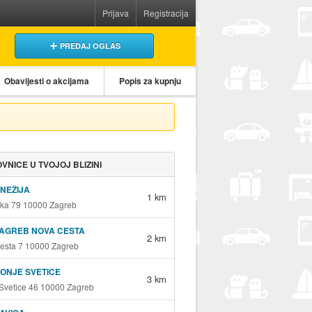
Prijava
Registracija
PREDAJ OGLAS
Obavijesti o akcijama
Popis za kupnju
VNICE U TVOJOJ BLIZINI
KNEŽIJA
1 km
ka 79 10000 Zagreb
ZAGREB NOVA CESTA
2 km
esta 7 10000 Zagreb
DONJE SVETICE
3 km
Svetice 46 10000 Zagreb