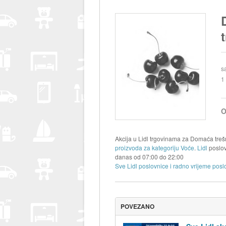
s
1
O
Akcija u Lidl trgovinama za Domaća trešn
proizvoda za kategoriju Voće
.
Lidl
poslov
danas od
07:00
do
22:00
Sve Lidl poslovnice i radno vrijeme posl
POVEZANO