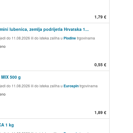
1,79 €
ini lubenica, zemlja podrijetla Hrvatska 1...
edi do 11.08.2026 ili do isteka zaliha u
Plodine
trgovinama
jeno
0,55 €
MIX 500 g
edi do 11.08.2026 ili do isteka zaliha u
Eurospin
trgovinama
jeno
1,89 €
A 1 kg