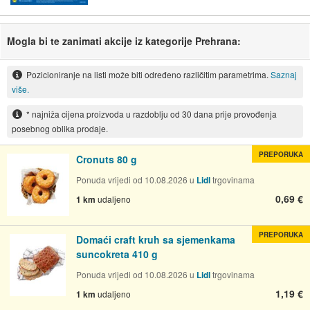
Mogla bi te zanimati akcije iz kategorije Prehrana:
Pozicioniranje na listi može biti određeno različitim parametrima.
Saznaj
više.
* najniža cijena proizvoda u razdoblju od 30 dana prije provođenja
posebnog oblika prodaje.
PREPORUKA
Cronuts 80 g
Ponuda vrijedi od 10.08.2026 u
Lidl
trgovinama
0,69 €
1 km
udaljeno
PREPORUKA
Domaći craft kruh sa sjemenkama
suncokreta 410 g
Ponuda vrijedi od 10.08.2026 u
Lidl
trgovinama
1,19 €
1 km
udaljeno