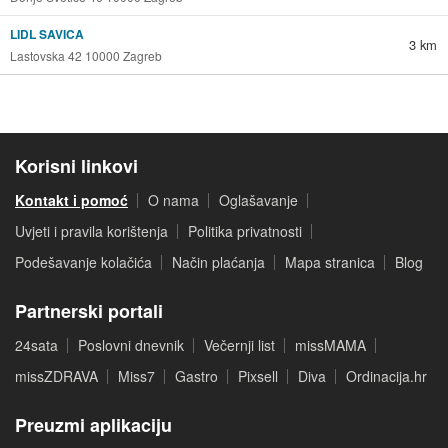
LIDL SAVICA
3 km
Lastovska 42 10000 Zagreb
Korisni linkovi
Kontakt i pomoć
O nama
Oglašavanje
Uvjeti i pravila korištenja
Politika privatnosti
Podešavanje kolačića
Način plaćanja
Mapa stranica
Blog
Partnerski portali
24sata
Poslovni dnevnik
Večernji list
missMAMA
missZDRAVA
Miss7
Gastro
Pixsell
Diva
Ordinacija.hr
Preuzmi aplikaciju