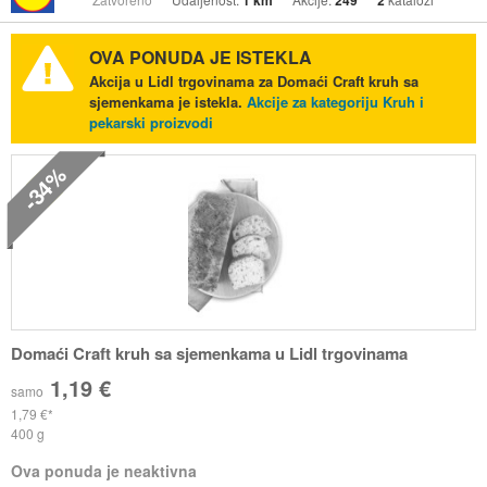
1 km
249
2
OVA PONUDA JE ISTEKLA
Akcija u Lidl trgovinama za Domaći Craft kruh sa
sjemenkama je istekla.
Akcije za kategoriju Kruh i
pekarski proizvodi
-34%
Domaći Craft kruh sa sjemenkama u Lidl trgovinama
1,19 €
samo
1,79 €
400 g
Ova ponuda je neaktivna