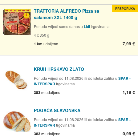
PREPORUKA
TRATTORIA ALFREDO Pizza sa
salamom XXL 1400 g
Ponuda vrijedi samo danas u
Lidl
trgovinama
4 x 350 g
7,99 €
1 km
udaljeno
KRUH HRSKAVO ZLATO
Ponuda vrijedi do 11.08.2026 ili do isteka zaliha u
SPAR -
INTERSPAR
trgovinama
1,19 €
383 m
udaljeno
POGAČA SLAVONSKA
Ponuda vrijedi do 11.08.2026 ili do isteka zaliha u
SPAR -
INTERSPAR
trgovinama
0,99 €
383 m
udaljeno