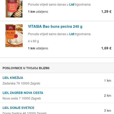
Ponuda vrijedi samo danas u
Lidl
trgovinama
1,29 €
1 km
udaljeno
VITASIA Bao buns peciva 240 g
Ponuda vrijedi samo danas u
Lidl
trgovinama
4 x 60 g
1,69 €
1 km
udaljeno
POSLOVNICE U TVOJOJ BLIZINI
LIDL KNEŽIJA
1 km
Zadarska 79 10000 Zagreb
LIDL ZAGREB NOVA CESTA
2 km
Nova cesta 7 10000 Zagreb
LIDL DONJE SVETICE
3 km
Donje Svetice 46 10000 Zagreb