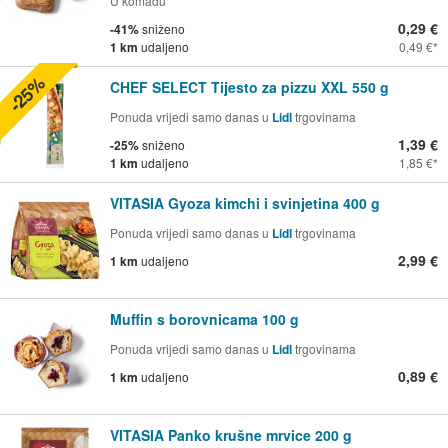
U komadu
0,29 €
-41%
sniženo
1 km
udaljeno
0,49 €
-25%
CHEF SELECT Tijesto za pizzu XXL 550 g
Ponuda vrijedi samo danas u
Lidl
trgovinama
1,39 €
-25%
sniženo
1 km
udaljeno
1,85 €
VITASIA Gyoza kimchi i svinjetina 400 g
Ponuda vrijedi samo danas u
Lidl
trgovinama
2,99 €
1 km
udaljeno
Muffin s borovnicama 100 g
Ponuda vrijedi samo danas u
Lidl
trgovinama
0,89 €
1 km
udaljeno
VITASIA Panko krušne mrvice 200 g