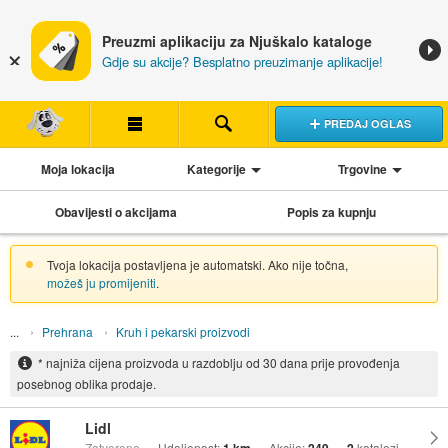
Preuzmi aplikaciju za Njuškalo kataloge
Gdje su akcije? Besplatno preuzimanje aplikacije!
PREDAJ OGLAS
Moja lokacija
Kategorije
Trgovine
Obavijesti o akcijama
Popis za kupnju
Tvoja lokacija postavljena je automatski. Ako nije točna,
možeš ju promijeniti
.
Prehrana
Kruh i pekarski proizvodi
* najniža cijena proizvoda u razdoblju od 30 dana prije provođenja
posebnog oblika prodaje.
Lidl
Zatvoreno
Udaljenost:
Akcije:
katalozi