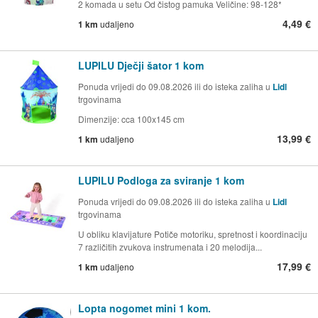
2 komada u setu Od čistog pamuka Veličine: 98-128*
4,49 €
1 km
udaljeno
LUPILU Dječji šator 1 kom
Ponuda vrijedi do 09.08.2026 ili do isteka zaliha u
Lidl
trgovinama
Dimenzije: cca 100x145 cm
13,99 €
1 km
udaljeno
LUPILU Podloga za sviranje 1 kom
Ponuda vrijedi do 09.08.2026 ili do isteka zaliha u
Lidl
trgovinama
U obliku klavijature Potiče motoriku, spretnost i koordinaciju
7 različitih zvukova instrumenata i 20 melodija...
17,99 €
1 km
udaljeno
Lopta nogomet mini 1 kom.