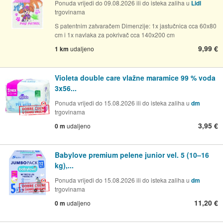
Ponuda vrijedi do 09.08.2026 ili do isteka zaliha u
Lidl
trgovinama
S patentnim zatvaračem Dimenzije: 1x jastučnica cca 60x80
cm i 1x navlaka za pokrivač cca 140x200 cm
9,99 €
1 km
udaljeno
Violeta double care vlažne maramice 99 % voda
3x56...
Ponuda vrijedi do 15.08.2026 ili do isteka zaliha u
dm
trgovinama
3,95 €
0 m
udaljeno
Babylove premium pelene junior vel. 5 (10–16
kg),...
Ponuda vrijedi do 15.08.2026 ili do isteka zaliha u
dm
trgovinama
11,20 €
0 m
udaljeno