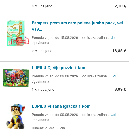
2,10 €
0 m
udaljeno
Pampers premium care pelene jumbo pack, vel.
4 (9...
Ponuda vrijedi do 15.08.2026 ili do isteka zaliha u
dm
trgovinama
18,85 €
0 m
udaljeno
LUPILU Dječje puzzle 1 kom
Ponuda vrijedi do 09.08.2026 ili do isteka zaliha u
Lidl
trgovinama
3,99 €
1 km
udaljeno
LUPILU Plišana igračka 1 kom
Ponuda vrijedi do 09.08.2026 ili do isteka zaliha u
Lidl
trgovinama
Dimenzije: cca 30 cm