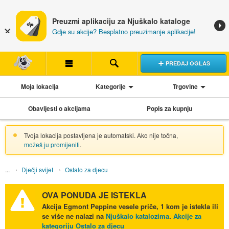
Preuzmi aplikaciju za Njuškalo kataloge
Gdje su akcije? Besplatno preuzimanje aplikacije!
PREDAJ OGLAS
Moja lokacija
Kategorije
Trgovine
Obavijesti o akcijama
Popis za kupnju
Tvoja lokacija postavljena je automatski. Ako nije točna,
možeš ju promijeniti
.
Dječji svijet
Ostalo za djecu
OVA PONUDA JE ISTEKLA
Akcija
Egmont Peppine vesele priče, 1 kom
je istekla ili
se više ne nalazi na
Njuškalo katalozima
.
Akcije za
kategoriju Ostalo za djecu