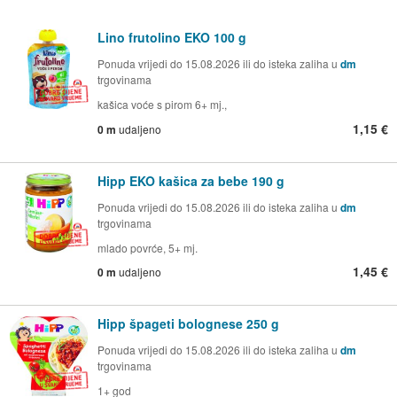
Lino frutolino EKO 100 g
Ponuda vrijedi do 15.08.2026 ili do isteka zaliha u
dm
trgovinama
kašica voće s pirom 6+ mj.,
1,15 €
0 m
udaljeno
Hipp EKO kašica za bebe 190 g
Ponuda vrijedi do 15.08.2026 ili do isteka zaliha u
dm
trgovinama
mlado povrće, 5+ mj.
1,45 €
0 m
udaljeno
Hipp špageti bolognese 250 g
Ponuda vrijedi do 15.08.2026 ili do isteka zaliha u
dm
trgovinama
1+ god