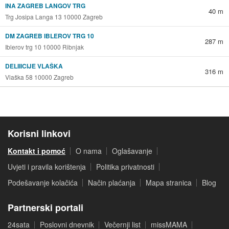
INA ZAGREB LANGOV TRG
40 m
Trg Josipa Langa 13 10000 Zagreb
DM ZAGREB IBLEROV TRG 10
287 m
Iblerov trg 10 10000 Ribnjak
DELIIICIJE VLAŠKA
316 m
Vlaška 58 10000 Zagreb
Korisni linkovi
Kontakt i pomoć
O nama
Oglašavanje
Uvjeti i pravila korištenja
Politika privatnosti
Podešavanje kolačića
Način plaćanja
Mapa stranica
Blog
Partnerski portali
24sata
Poslovni dnevnik
Večernji list
missMAMA