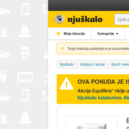
Moja lokacija
Kategorije
Tvoja lokacija postavljena je automatski
Njuškalo
Katalozi i akcije
Sport i rek
OVA PONUDA JE 
Akcija
Equilibra* riblje
Njuškalo katalozima
.
Ak