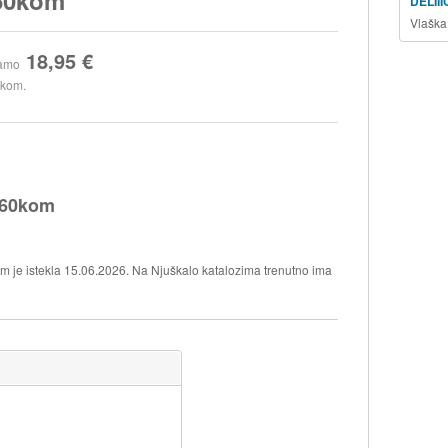
DELII
Vlaška
18,95 €
amo
 kom.
0 60kom
kom je istekla 15.06.2026. Na Njuškalo katalozima trenutno ima