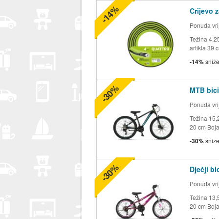
-14%
Crijevo 
Ponuda vrij
Težina 4,2
artikla 39 
-14%
sniž
-30%
MTB bici
Ponuda vrij
Težina 15,2
20 cm Boja 
-30%
sniž
-30%
Dječji b
Ponuda vrij
Težina 13,5
20 cm Boja