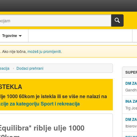
Trgovine
. Ako nije točna,
možeš ju promijeniti
.
reacija
Dodaci prehrani
SUPER
DM Z
ISTEKLA
Gandhi
 ulje 1000 60kom
je istekla ili se više ne nalazi na
INA Z
cije za kategoriju Sport i rekreacija
Trg Jo
DM ZA
Equilibra* riblje ulje 1000
Iblero
60kom