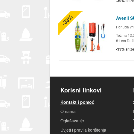
-30%
sniž
-33%
Avenli 
Ponuda vrij
Težina 12,
81 cm Duži
-33%
sniž
Korisni linkovi
Kontakt i pomoć
O nama
Oglašavanje
Uvjeti i pravila korištenja