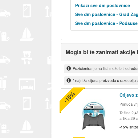
Prikaži sve dm poslovnice
Sve dm poslovnice - Grad Za
Sve dm poslovnice - Podsuse
Mogla bi te zanimati akcije i
Pozicioniranje na listi može biti određ
* najniža cijena proizvoda u razdoblju
-15%
Crijevo 
Ponuda vrij
Težina 2,4
artikla 29 
-15%
sniž