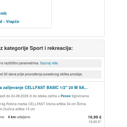
greb
d - Vrapče
z kategorije Sport i rekreacija:
eno različitim parametrima.
Saznaj više.
 od 30 dana prije provođenja posebnog oblika prodaje.
za zalijevanje CELLFAST BASIC 1/2" 20 M SA...
edi do 24.08.2026 ili do isteka zaliha u
Pevex
trgovinama
8 kg Robna marka CELLFAST Visina artikla 34 cm Širina
cm Dužina artikla 15 cm
16,99 €
eno
4 km
udaljeno
19,90 €