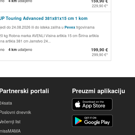
159,90 €
eno
4 km
udaljeno
229,90 €
SUP Touring Advanced 381x81x15 cm 1 kom
edi do 24.08.2026 ili do isteka zaliha u
Pevex
trgovinama
20 kg Robna marka AVENLI Visina artikla 15 cm Širina artikla
na artikla 381 cm Jamstvo 24...
199,90 €
eno
4 km
udaljeno
299,90 €
Partnerski portali
Preuzmi aplikaciju
24sata
Poslovni dnevnik
Večernji list
missMAMA