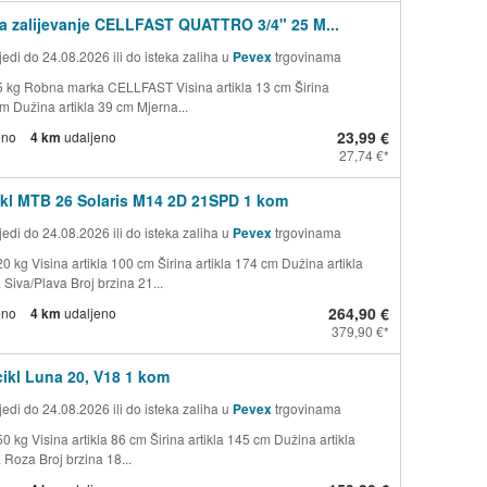
za zalijevanje CELLFAST QUATTRO 3/4" 25 M...
edi do 24.08.2026 ili do isteka zaliha u
Pevex
trgovinama
5 kg Robna marka CELLFAST Visina artikla 13 cm Širina
cm Dužina artikla 39 cm Mjerna...
23,99 €
eno
4 km
udaljeno
27,74 €
kl MTB 26 Solaris M14 2D 21SPD 1 kom
edi do 24.08.2026 ili do isteka zaliha u
Pevex
trgovinama
0 kg Visina artikla 100 cm Širina artikla 174 cm Dužina artikla
Siva/Plava Broj brzina 21...
264,90 €
eno
4 km
udaljeno
379,90 €
icikl Luna 20, V18 1 kom
edi do 24.08.2026 ili do isteka zaliha u
Pevex
trgovinama
0 kg Visina artikla 86 cm Širina artikla 145 cm Dužina artikla
 Roza Broj brzina 18...