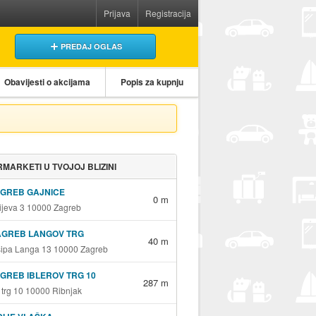
Prijava
Registracija
PREDAJ OGLAS
Obavijesti o akcijama
Popis za kupnju
MARKETI U TVOJOJ BLIZINI
AGREB GAJNICE
0 m
jeva 3 10000 Zagreb
AGREB LANGOV TRG
40 m
sipa Langa 13 10000 Zagreb
GREB IBLEROV TRG 10
287 m
v trg 10 10000 Ribnjak