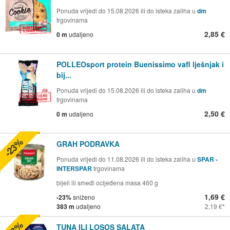
Ponuda vrijedi do 15.08.2026 ili do isteka zaliha u
dm
trgovinama
2,85 €
0 m
udaljeno
POLLEOsport protein Buenissimo vafl lješnjak i
bij...
Ponuda vrijedi do 15.08.2026 ili do isteka zaliha u
dm
trgovinama
2,50 €
0 m
udaljeno
-23%
GRAH PODRAVKA
Ponuda vrijedi do 11.08.2026 ili do isteka zaliha u
SPAR -
INTERSPAR
trgovinama
bijeli ili smeđi ocijeđena masa 460 g
1,69 €
-23%
sniženo
383 m
udaljeno
2,19 €
TUNA ILI LOSOS SALATA