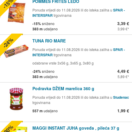
-15%
POMMES FRITES LEDO
Ponuda vrijedi do 11.08.2026 ili do isteka zaliha u
SPAR -
INTERSPAR
trgovinama
3,39 €
-15%
sniženo
383 m
udaljeno
3,99 €
-24%
TUNA RIO MARE
Ponuda vrijedi do 11.08.2026 ili do isteka zaliha u
SPAR -
INTERSPAR
trgovinama
odabrane vrste 3x56 g, 3x65 g, 3x80 g
4,49 €
-24%
sniženo
383 m
udaljeno
5,89 €
Podravka DŽEM marelica 360 g
Ponuda vrijedi do 11.08.2026 ili do isteka zaliha u
Studenac
trgovinama
1,99 €
557 m
udaljeno
-30%
MAGGI INSTANT JUHA goveđa , pileća 37 g