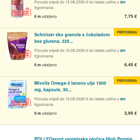
Ponuda vrijedi do 15.08.2026 ili do isteka zaliha u
dm
trgovinama
7,75 €
0 m
udaljeno
PREPORUKA
Schnitzer eko granola s čokoladom
bez glutena, 325...
Ponuda vrijedi do 15.08.2026 ili do isteka zaliha u
dm
trgovinama
6,45 €
0 m
udaljeno
PREPORUKA
Mivolis Omega-3 laneno ulje 1000
mg, kapsule, 30...
Ponuda vrijedi do 15.08.2026 ili do isteka zaliha u
dm
trgovinama
3,95 €
0 m
udaljeno
POLLEOsport proteinska pločica High Protein