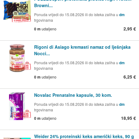
Browni...
Ponuda vrijedi do 15.08.2026 ili do isteka zaliha u
dm
trgovinama
2,95 €
0 m
udaljeno
Rigoni di Asiago kremasti namaz od lješnjaka
Nocci...
Ponuda vrijedi do 15.08.2026 ili do isteka zaliha u
dm
trgovinama
6,25 €
0 m
udaljeno
Novalac Prenatalne kapsule, 30 kom.
Ponuda vrijedi do 15.08.2026 ili do isteka zaliha u
dm
trgovinama
18,95 €
0 m
udaljeno
Weider 24% proteinski keks američki keks, 90 g