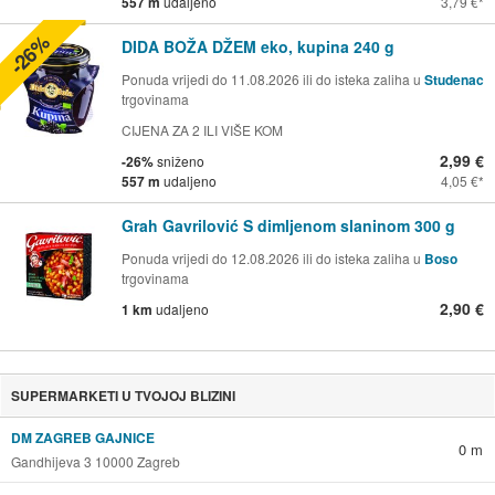
557 m
udaljeno
3,79 €
-26%
DIDA BOŽA DŽEM eko, kupina 240 g
Ponuda vrijedi do 11.08.2026 ili do isteka zaliha u
Studenac
trgovinama
CIJENA ZA 2 ILI VIŠE KOM
2,99 €
-26%
sniženo
557 m
udaljeno
4,05 €
Grah Gavrilović S dimljenom slaninom 300 g
Ponuda vrijedi do 12.08.2026 ili do isteka zaliha u
Boso
trgovinama
2,90 €
1 km
udaljeno
SUPERMARKETI U TVOJOJ BLIZINI
DM ZAGREB GAJNICE
0 m
Gandhijeva 3 10000 Zagreb