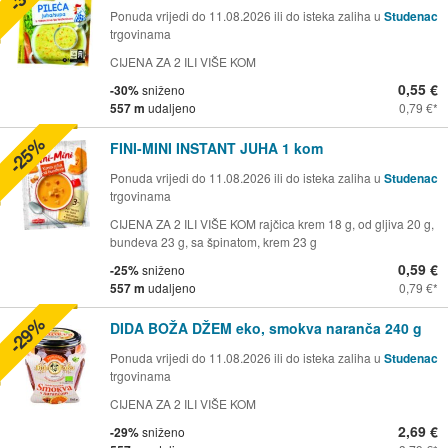
Ponuda vrijedi do 11.08.2026 ili do isteka zaliha u
Studenac
trgovinama
CIJENA ZA 2 ILI VIŠE KOM
0,55 €
-30%
sniženo
557 m
udaljeno
0,79 €
-25%
FINI-MINI INSTANT JUHA 1 kom
Ponuda vrijedi do 11.08.2026 ili do isteka zaliha u
Studenac
trgovinama
CIJENA ZA 2 ILI VIŠE KOM rajčica krem 18 g, od gljiva 20 g,
bundeva 23 g, sa špinatom, krem 23 g
0,59 €
-25%
sniženo
557 m
udaljeno
0,79 €
-29%
DIDA BOŽA DŽEM eko, smokva naranča 240 g
Ponuda vrijedi do 11.08.2026 ili do isteka zaliha u
Studenac
trgovinama
CIJENA ZA 2 ILI VIŠE KOM
2,69 €
-29%
sniženo