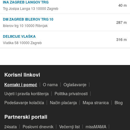
INA ZAGREB LANGOV TRG
40 m
Trg Josipa Langa 13 10000 Zagreb
DM ZAGREB IBLEROV TRG 10
287 m
Iblerov trg 10 10000 Ribnjak
DELIIICIJE VLAŠKA
316 m
Vlaška 58 10000 Zagreb
Korisni linkovi
Kontakt i pomoć
O nama
Oglašavanje
Uvjeti i pravila korištenja
Politika privatnosti
Podešavanje kolačića
Način plaćanja
Mapa stranica
Blog
Partnerski portali
24sata
Poslovni dnevnik
Večernji list
missMAMA