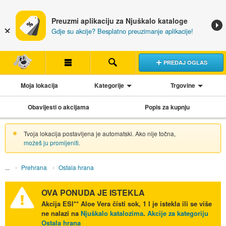
Preuzmi aplikaciju za Njuškalo kataloge
Gdje su akcije? Besplatno preuzimanje aplikacije!
PREDAJ OGLAS
Moja lokacija
Kategorije
Trgovine
Obavijesti o akcijama
Popis za kupnju
Tvoja lokacija postavljena je automatski. Ako nije točna,
možeš ju promijeniti
.
Prehrana
Ostala hrana
OVA PONUDA JE ISTEKLA
Akcija
ESI** Aloe Vera čisti sok, 1 l
je istekla ili se više
ne nalazi na
Njuškalo katalozima
.
Akcije za kategoriju
Ostala hrana