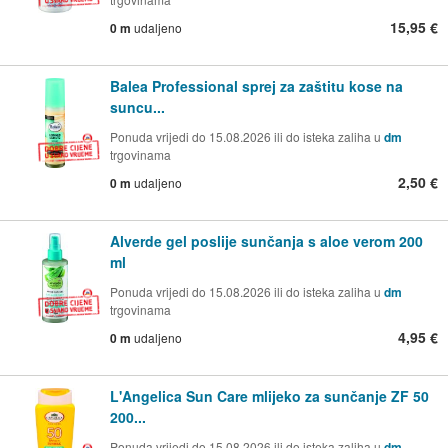
15,95 €
0 m
udaljeno
Balea Professional sprej za zaštitu kose na
suncu...
Ponuda vrijedi do 15.08.2026 ili do isteka zaliha u
dm
trgovinama
2,50 €
0 m
udaljeno
Alverde gel poslije sunčanja s aloe verom 200
ml
Ponuda vrijedi do 15.08.2026 ili do isteka zaliha u
dm
trgovinama
4,95 €
0 m
udaljeno
L'Angelica Sun Care mlijeko za sunčanje ZF 50
200...
Ponuda vrijedi do 15.08.2026 ili do isteka zaliha u
dm