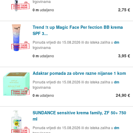
trgovinama
2,75 €
0 m
udaljeno
Trend !t up Magic Face Per fection BB krema
SPF 3...
Ponuda vrijedi do 15.08.2026 ili do isteka zaliha u
dm
trgovinama
3,95 €
0 m
udaljeno
Adaktar pomada za obrve razne nijanse 1 kom
Ponuda vrijedi do 15.08.2026 ili do isteka zaliha u
dm
trgovinama
24,90 €
0 m
udaljeno
SUNDANCE sensitive krema family, ZF 50+ 750
ml
Ponuda vrijedi do 15.08.2026 ili do isteka zaliha u
dm
trgovinama