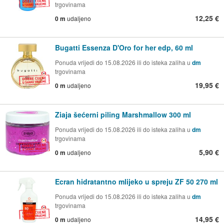
trgovinama
12,25 €
0 m
udaljeno
Bugatti Essenza D'Oro for her edp, 60 ml
Ponuda vrijedi do 15.08.2026 ili do isteka zaliha u
dm
trgovinama
19,95 €
0 m
udaljeno
Ziaja šećerni piling Marshmallow 300 ml
Ponuda vrijedi do 15.08.2026 ili do isteka zaliha u
dm
trgovinama
5,90 €
0 m
udaljeno
Ecran hidratantno mlijeko u spreju ZF 50 270 ml
Ponuda vrijedi do 15.08.2026 ili do isteka zaliha u
dm
trgovinama
14,95 €
0 m
udaljeno