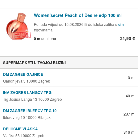
Women'secret Peach of Desire edp 100 ml
Ponuda vrijedi do 15.08.2026 ili do isteka zaliha u
dm
trgovinama
21,90 €
0 m
udaljeno
SUPERMARKETI U TVOJOJ BLIZINI
DM ZAGREB GAJNICE
0 m
Gandhijeva 3 10000 Zagreb
INA ZAGREB LANGOV TRG
40 m
Trg Josipa Langa 13 10000 Zagreb
DM ZAGREB IBLEROV TRG 10
287 m
Iblerov trg 10 10000 Ribnjak
DELIIICIJE VLAŠKA
316 m
Vlaška 58 10000 Zagreb