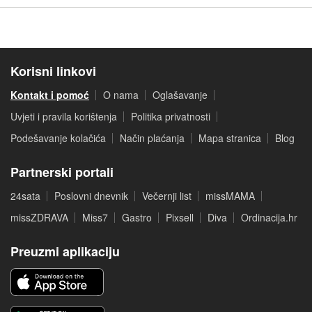
Korisni linkovi
Kontakt i pomoć
O nama
Oglašavanje
Uvjeti i pravila korištenja
Politika privatnosti
Podešavanje kolačića
Način plaćanja
Mapa stranica
Blog
Partnerski portali
24sata
Poslovni dnevnik
Večernji list
missMAMA
missZDRAVA
Miss7
Gastro
Pixsell
Diva
Ordinacija.hr
Preuzmi aplikaciju