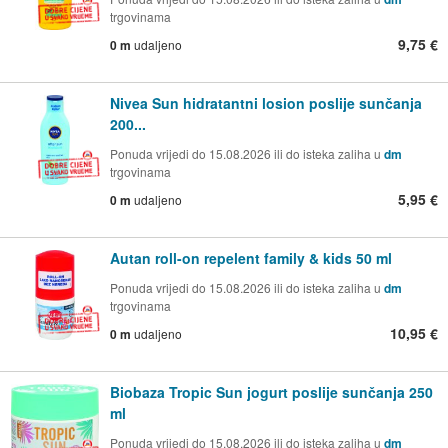
trgovinama
9,75 €
0 m
udaljeno
Nivea Sun hidratantni losion poslije sunčanja
200...
Ponuda vrijedi do 15.08.2026 ili do isteka zaliha u
dm
trgovinama
5,95 €
0 m
udaljeno
Autan roll-on repelent family & kids 50 ml
Ponuda vrijedi do 15.08.2026 ili do isteka zaliha u
dm
trgovinama
10,95 €
0 m
udaljeno
Biobaza Tropic Sun jogurt poslije sunčanja 250
ml
Ponuda vrijedi do 15.08.2026 ili do isteka zaliha u
dm