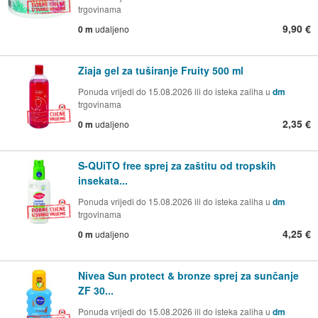
trgovinama
9,90 €
0 m
udaljeno
Ziaja gel za tuširanje Fruity 500 ml
Ponuda vrijedi do 15.08.2026 ili do isteka zaliha u
dm
trgovinama
2,35 €
0 m
udaljeno
S-QUiTO free sprej za zaštitu od tropskih
insekata...
Ponuda vrijedi do 15.08.2026 ili do isteka zaliha u
dm
trgovinama
4,25 €
0 m
udaljeno
Nivea Sun protect & bronze sprej za sunčanje
ZF 30...
Ponuda vrijedi do 15.08.2026 ili do isteka zaliha u
dm