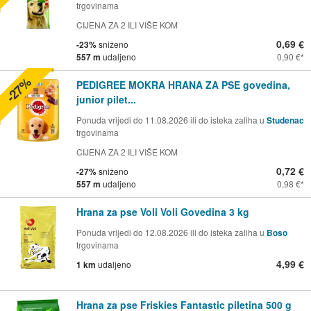
trgovinama
CIJENA ZA 2 ILI VIŠE KOM
0,69 €
-23%
sniženo
557 m
udaljeno
0,90 €
-27%
PEDIGREE MOKRA HRANA ZA PSE govedina,
junior pilet...
Ponuda vrijedi do 11.08.2026 ili do isteka zaliha u
Studenac
trgovinama
CIJENA ZA 2 ILI VIŠE KOM
0,72 €
-27%
sniženo
557 m
udaljeno
0,98 €
Hrana za pse Voli Voli Govedina 3 kg
Ponuda vrijedi do 12.08.2026 ili do isteka zaliha u
Boso
trgovinama
4,99 €
1 km
udaljeno
Hrana za pse Friskies Fantastic piletina 500 g