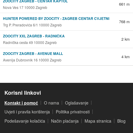
ZOOCITY ZAGREB - CENTAR KAPTOL
661 m
Nova Ves 17 10000 Zagreb
HUNTER POWERED BY ZOOCITY - ZAGREB CENTAR CVJETNI
768 m
Trg P. Preradovića 6/1 10000 Zagreb
ZOOCITY XXL ZAGREB - RADNIČKA
2 km
Radnička cesta 49 10000 Zagreb
ZOOCITY ZAGREB - AVENUE MALL
4 km
Avenija Dubrovnik 16 10000 Zagreb
Korisni linkovi
Kontakt i pomoć
O nama
Oglašavanje
Uvjeti i pravila korištenja
Politika privatnosti
Podešavanje kolačića
Način plaćanja
Mapa stranica
Blog