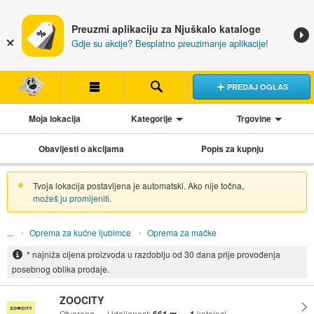
Preuzmi aplikaciju za Njuškalo kataloge
Gdje su akcije? Besplatno preuzimanje aplikacije!
PREDAJ OGLAS
Moja lokacija
Kategorije
Trgovine
Obavijesti o akcijama
Popis za kupnju
Tvoja lokacija postavljena je automatski. Ako nije točna,
možeš ju promijeniti
.
Oprema za kućne ljubimce
Oprema za mačke
* najniža cijena proizvoda u razdoblju od 30 dana prije provođenja
posebnog oblika prodaje.
ZOOCITY
Otvoreno
Udaljenost:
katalozi