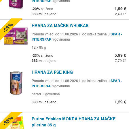
INTERSPAR
trgovinama
1,99 €
-20%
sniženo
383 m
udaljeno
2,49 €
-23%
HRANA ZA MAČKE WHISKAS
Ponuda vrijedi do 11.08.2026 ili do isteka zaliha u
SPAR -
INTERSPAR
trgovinama
12 x 85 g
5,99 €
-23%
sniženo
383 m
udaljeno
7,79 €
HRANA ZA PSE KING
Ponuda vrijedi do 11.08.2026 ili do isteka zaliha u
SPAR -
INTERSPAR
trgovinama
perad ili govedina
1,29 €
383 m
udaljeno
-35%
Purina Friskies MOKRA HRANA ZA MAČKE
piletina 85 g