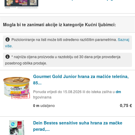
Mogla bi te zanimati akcije iz kategorije Kućni ljubimci:
Pozicioniranje na listi može biti određeno različitim parametrima.
Saznaj
više.
* najniža cijena proizvoda u razdoblju od 30 dana prije provođenja
posebnog oblika prodaje.
Gourmet Gold Junior hrana za mačiće teletina,
85...
Ponuda vrijedi do 15.08.2026 ili do isteka zaliha u
dm
trgovinama
0,75 €
0 m
udaljeno
Dein Bestes sensitive suha hrana za mačke
perad,...