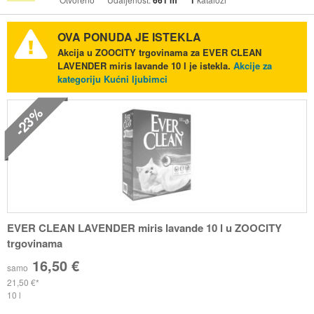
661 m
1
OVA PONUDA JE ISTEKLA
Akcija u ZOOCITY trgovinama za EVER CLEAN
LAVENDER miris lavande 10 l je istekla.
Akcije za
kategoriju Kućni ljubimci
-23%
EVER CLEAN LAVENDER miris lavande 10 l u ZOOCITY
trgovinama
16,50 €
samo
21,50 €
10 l