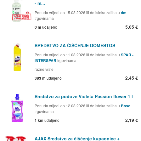
- m...
Ponuda vrijedi do 15.08.2026 ili do isteka zaliha u
dm
trgovinama
5,05 €
0 m
udaljeno
SREDSTVO ZA ČIŠĆENJE DOMESTOS
Ponuda vrijedi do 11.08.2026 ili do isteka zaliha u
SPAR -
INTERSPAR
trgovinama
razne vrste
2,45 €
383 m
udaljeno
Sredstvo za podove Violeta Passion flower 1 l
Ponuda vrijedi do 12.08.2026 ili do isteka zaliha u
Boso
trgovinama
2,19 €
1 km
udaljeno
AJAX Sredstvo za čišćenje kupaonice +