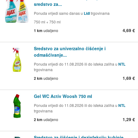
sredstvo za...
Ponuda vrijedi samo danas u
Lidl
trgovinama
750 ml + 750 ml
4,69 €
1 km
udaljeno
Sredstvo za univerzalno čišćenje i
odmašćivanje...
Ponuda vrijedi do 11.08.2026 ili do isteka zaliha u
NTL
trgovinama
1,69 €
2 km
udaljeno
Gel WC Activ Woosh 750 ml
Ponuda vrijedi do 11.08.2026 ili do isteka zaliha u
NTL
trgovinama
1,29 €
2 km
udaljeno
Sredstvo za čišćenje i dezinfekciju kuhinje