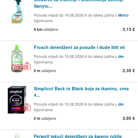
Sanyto...
Ponuda vrijedi do 16.08.2026 ili do isteka zaliha u
Metro
trgovinama
3,13 €
8 km
udaljeno
Frosch deterdžent za posuđe i dude 500 ml
Ponuda vrijedi do 15.08.2026 ili do isteka zaliha u
dm
trgovinama
2,35 €
0 m
udaljeno
Simplicol Back to Black boja za tkaninu, crna
4...
Ponuda vrijedi do 15.08.2026 ili do isteka zaliha u
dm
trgovinama
3,95 €
0 m
udaljeno
Perwoll tekući deterdžent za šareno rublje