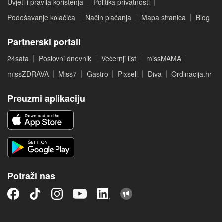
Uvjeti i pravila korištenja
Politika privatnosti
Podešavanje kolačića
Način plaćanja
Mapa stranica
Blog
Partnerski portali
24sata
Poslovni dnevnik
Večernji list
missMAMA
missZDRAVA
Miss7
Gastro
Pixsell
Diva
Ordinacija.hr
Preuzmi aplikaciju
Potraži nas