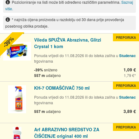
Pozicioniranje na listi može biti određeno različitim parametrima.
Saznaj
više.
* najniža cijena proizvoda u razdoblju od 30 dana prije provođenja
posebnog oblika prodaje.
-39%
PREPORUKA
Vileda SPUŽVA Abrazivna, Glitzi
Crystal 1 kom
Ponuda vrijedi do 11.08.2026 ili do isteka zaliha u
Studenac
trgovinama
1,09 €
-39%
sniženo
557 m
udaljeno
1,79 €
PREPORUKA
KH-7 ODMAŠĆIVAČ 750 ml
Ponuda vrijedi do 11.08.2026 ili do isteka zaliha u
Studenac
trgovinama
3,89 €
557 m
udaljeno
PREPORUKA
Arf ABRAZIVNO SREDSTVO ZA
ČIŠĆENJE original 400 ml