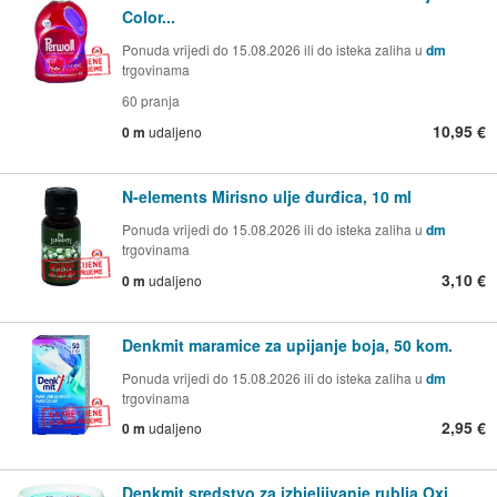
Color...
Ponuda vrijedi do 15.08.2026 ili do isteka zaliha u
dm
trgovinama
60 pranja
10,95 €
0 m
udaljeno
N-elements Mirisno ulje đurđica, 10 ml
Ponuda vrijedi do 15.08.2026 ili do isteka zaliha u
dm
trgovinama
3,10 €
0 m
udaljeno
Denkmit maramice za upijanje boja, 50 kom.
Ponuda vrijedi do 15.08.2026 ili do isteka zaliha u
dm
trgovinama
2,95 €
0 m
udaljeno
Denkmit sredstvo za izbjeljivanje rublja Oxi