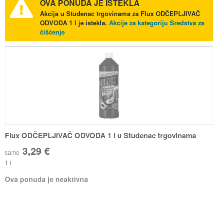
OVA PONUDA JE ISTEKLA
Akcija u Studenac trgovinama za Flux ODČEPLJIVAČ
ODVODA 1 l je istekla.
Akcije za kategoriju Sredstva za
čišćenje
Flux ODČEPLJIVAČ ODVODA 1 l u Studenac trgovinama
3,29 €
samo
1 l
Ova ponuda je neaktivna