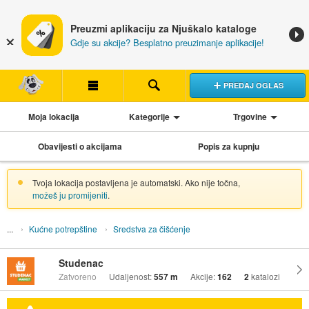
Preuzmi aplikaciju za Njuškalo kataloge
Gdje su akcije? Besplatno preuzimanje aplikacije!
PREDAJ OGLAS
Moja lokacija
Kategorije
Trgovine
Obavijesti o akcijama
Popis za kupnju
Tvoja lokacija postavljena je automatski. Ako nije točna,
možeš ju promijeniti
.
Kućne potrepštine
Sredstva za čišćenje
Studenac
Zatvoreno
Udaljenost:
557 m
Akcije:
162
2
katalozi