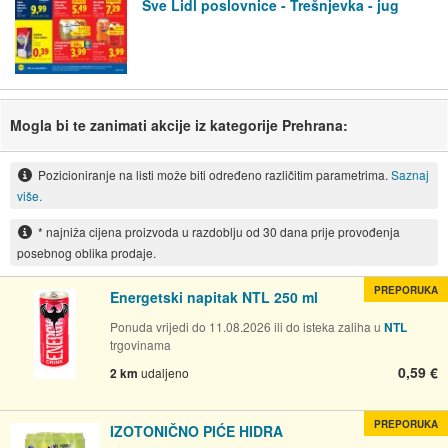
Sve Lidl poslovnice - Trešnjevka - jug
Mogla bi te zanimati akcije iz kategorije Prehrana:
Pozicioniranje na listi može biti određeno različitim parametrima.
Saznaj
više.
* najniža cijena proizvoda u razdoblju od 30 dana prije provođenja
posebnog oblika prodaje.
PREPORUKA
Energetski napitak NTL 250 ml
Ponuda vrijedi do 11.08.2026 ili do isteka zaliha u
NTL
trgovinama
0,59 €
2 km
udaljeno
PREPORUKA
IZOTONIČNO PIĆE HIDRA