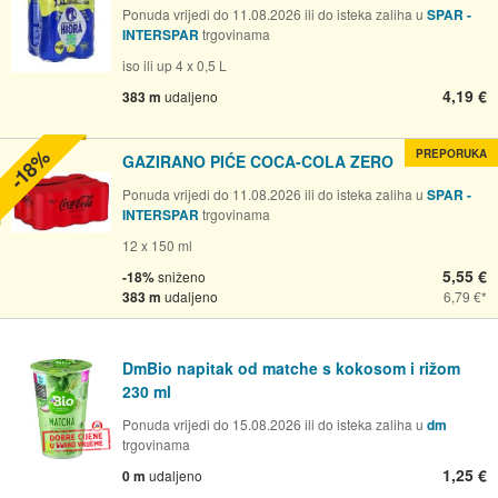
Ponuda vrijedi do 11.08.2026 ili do isteka zaliha u
SPAR -
INTERSPAR
trgovinama
iso ili up 4 x 0,5 L
4,19 €
383 m
udaljeno
-18%
PREPORUKA
GAZIRANO PIĆE COCA-COLA ZERO
Ponuda vrijedi do 11.08.2026 ili do isteka zaliha u
SPAR -
INTERSPAR
trgovinama
12 x 150 ml
5,55 €
-18%
sniženo
383 m
udaljeno
6,79 €
DmBio napitak od matche s kokosom i rižom
230 ml
Ponuda vrijedi do 15.08.2026 ili do isteka zaliha u
dm
trgovinama
1,25 €
0 m
udaljeno