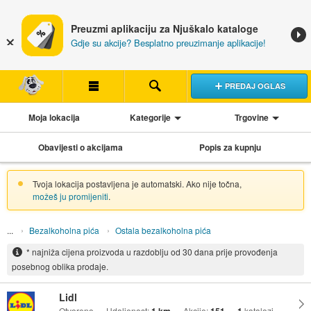
Preuzmi aplikaciju za Njuškalo kataloge
Gdje su akcije? Besplatno preuzimanje aplikacije!
PREDAJ OGLAS
Moja lokacija
Kategorije
Trgovine
Obavijesti o akcijama
Popis za kupnju
Tvoja lokacija postavljena je automatski. Ako nije točna,
možeš ju promijeniti
.
Bezalkoholna pića
Ostala bezalkoholna pića
* najniža cijena proizvoda u razdoblju od 30 dana prije provođenja
posebnog oblika prodaje.
Lidl
Otvoreno
Udaljenost:
Akcije:
katalozi