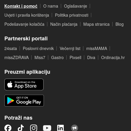
Kontakt i pomoć
O nama
Oglašavanje
Uvjeti i pravila korištenja
Politika privatnosti
Podešavanje kolačića
Način plaćanja
Mapa stranica
Blog
Partnerski portali
24sata
Poslovni dnevnik
Večernji list
missMAMA
missZDRAVA
Miss7
Gastro
Pixsell
Diva
Ordinacija.hr
Preuzmi aplikaciju
Potraži nas