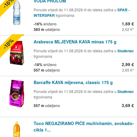
-16%
VODA PROLOM
Ponuda vrijedi do 11.08.2026 ili do isteka zaliha u
SPAR -
INTERSPAR
trgovinama
1,69 €
-16%
sniženo
383 m
udaljeno
2,02 €
-18%
Arabesca MLJEVENA KAVA minas 175 g
Ponuda vrijedi do 11.08.2026 ili do isteka zaliha u
Studenac
trgovinama
2,99 €
-18%
sniženo
557 m
udaljeno
3,65 €
Barcaffe KAVA mljevena, classic 175 g
Ponuda vrijedi do 11.08.2026 ili do isteka zaliha u
Studenac
trgovinama
3,69 €
557 m
udaljeno
Toco NEGAZIRANO PIĆE multivitamin, avokado-
cikla 1...