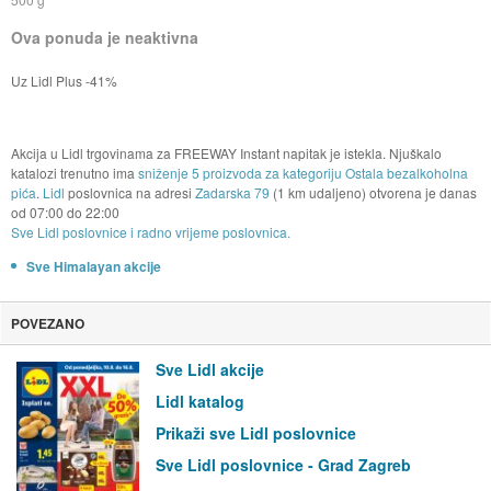
Ova ponuda je neaktivna
Uz Lidl Plus -41%
Akcija u Lidl trgovinama za FREEWAY Instant napitak je istekla. Njuškalo
katalozi trenutno ima
sniženje 5 proizvoda za kategoriju Ostala bezalkoholna
pića
.
Lidl
poslovnica na adresi
Zadarska 79
(1 km udaljeno) otvorena je danas
od
07:00
do
22:00
Sve Lidl poslovnice i radno vrijeme poslovnica.
Sve Himalayan akcije
POVEZANO
Sve Lidl akcije
Lidl katalog
Prikaži sve Lidl poslovnice
Sve Lidl poslovnice - Grad Zagreb