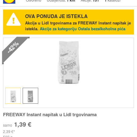
1 km
151
1
OVA PONUDA JE ISTEKLA
Akcija u Lidl trgovinama za FREEWAY Instant napitak je
istekla.
Akcije za kategoriju Ostala bezalkoholna pića
-42%
FREEWAY Instant napitak u Lidl trgovinama
1,39 €
samo
2,39 €
500 g