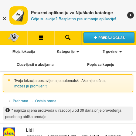
Preuzmi aplikaciju za Njuškalo kataloge
Gdje su akcije? Besplatno preuzimanje aplikacije!
PREDAJ OGLAS
Moja lokacija
Kategorije
Trgovine
Obavijesti o akcijama
Popis za kupnju
Tvoja lokacija postavljena je automatski. Ako nije točna,
možeš ju promijeniti
.
Prehrana
Ostala hrana
* najniža cijena proizvoda u razdoblju od 30 dana prije provođenja
posebnog oblika prodaje.
Lidl
Zatvoreno
Udaljenost:
Akcije:
katalozi