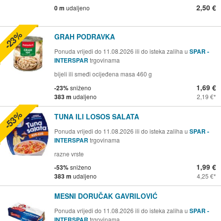
2,50 €
0 m
udaljeno
-23%
GRAH PODRAVKA
Ponuda vrijedi do 11.08.2026 ili do isteka zaliha u
SPAR -
INTERSPAR
trgovinama
bijeli ili smeđi ocijeđena masa 460 g
1,69 €
-23%
sniženo
383 m
udaljeno
2,19 €
-53%
TUNA ILI LOSOS SALATA
Ponuda vrijedi do 11.08.2026 ili do isteka zaliha u
SPAR -
INTERSPAR
trgovinama
razne vrste
1,99 €
-53%
sniženo
383 m
udaljeno
4,25 €
MESNI DORUČAK GAVRILOVIĆ
Ponuda vrijedi do 11.08.2026 ili do isteka zaliha u
SPAR -
INTERSPAR
trgovinama