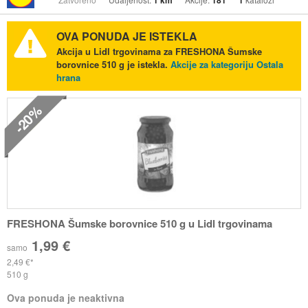
1 km
181
1
OVA PONUDA JE ISTEKLA
Akcija u Lidl trgovinama za FRESHONA Šumske
borovnice 510 g je istekla.
Akcije za kategoriju Ostala
hrana
-20%
FRESHONA Šumske borovnice 510 g u Lidl trgovinama
1,99 €
samo
2,49 €
510 g
Ova ponuda je neaktivna