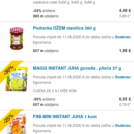
odabrane vrste 3x56 g, 3x65 g, 3x80 g
4,49 €
-24%
sniženo
383 m
udaljeno
5,89 €
Podravka DŽEM marelica 360 g
Ponuda vrijedi do 11.08.2026 ili do isteka zaliha u
Studenac
trgovinama
1,99 €
557 m
udaljeno
-30%
MAGGI INSTANT JUHA goveđa , pileća 37 g
Ponuda vrijedi do 11.08.2026 ili do isteka zaliha u
Studenac
trgovinama
CIJENA ZA 2 ILI VIŠE KOM
0,55 €
-30%
sniženo
557 m
udaljeno
0,79 €
-25%
FINI-MINI INSTANT JUHA 1 kom
Ponuda vrijedi do 11.08.2026 ili do isteka zaliha u
Studenac
trgovinama