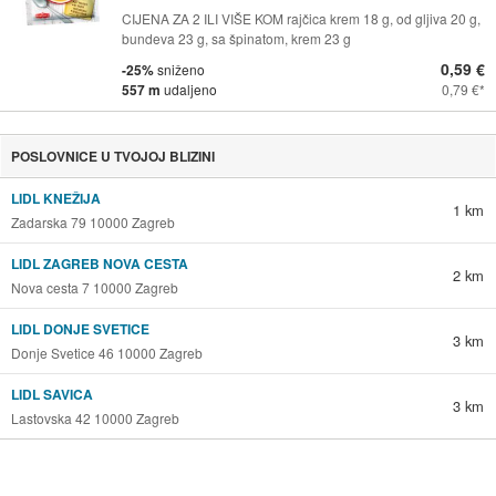
CIJENA ZA 2 ILI VIŠE KOM rajčica krem 18 g, od gljiva 20 g,
bundeva 23 g, sa špinatom, krem 23 g
0,59 €
-25%
sniženo
557 m
udaljeno
0,79 €
POSLOVNICE U TVOJOJ BLIZINI
LIDL KNEŽIJA
1 km
Zadarska 79 10000 Zagreb
LIDL ZAGREB NOVA CESTA
2 km
Nova cesta 7 10000 Zagreb
LIDL DONJE SVETICE
3 km
Donje Svetice 46 10000 Zagreb
LIDL SAVICA
3 km
Lastovska 42 10000 Zagreb