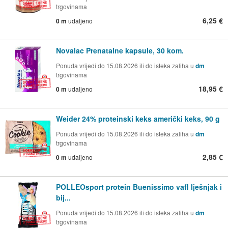
trgovinama
6,25 €
0 m
udaljeno
Novalac Prenatalne kapsule, 30 kom.
Ponuda vrijedi do 15.08.2026 ili do isteka zaliha u
dm
trgovinama
18,95 €
0 m
udaljeno
Weider 24% proteinski keks američki keks, 90 g
Ponuda vrijedi do 15.08.2026 ili do isteka zaliha u
dm
trgovinama
2,85 €
0 m
udaljeno
POLLEOsport protein Buenissimo vafl lješnjak i
bij...
Ponuda vrijedi do 15.08.2026 ili do isteka zaliha u
dm
trgovinama