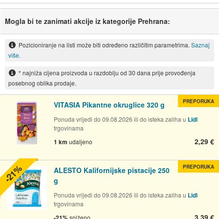
Mogla bi te zanimati akcije iz kategorije Prehrana:
Pozicioniranje na listi može biti određeno različitim parametrima.
Saznaj
više.
* najniža cijena proizvoda u razdoblju od 30 dana prije provođenja
posebnog oblika prodaje.
PREPORUKA
VITASIA Pikantne okruglice 320 g
Ponuda vrijedi do 09.08.2026 ili do isteka zaliha u
Lidl
trgovinama
2,29 €
1 km
udaljeno
-21%
PREPORUKA
ALESTO Kalifornijske pistacije 250
g
Ponuda vrijedi do 09.08.2026 ili do isteka zaliha u
Lidl
trgovinama
3,39 €
-21%
sniženo