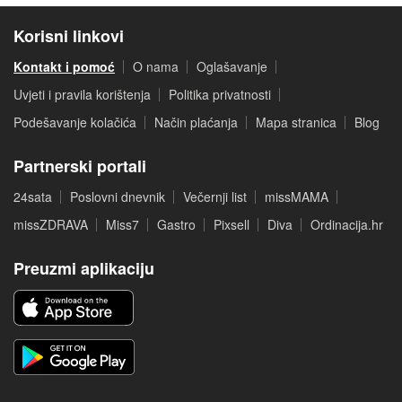
Korisni linkovi
Kontakt i pomoć
O nama
Oglašavanje
Uvjeti i pravila korištenja
Politika privatnosti
Podešavanje kolačića
Način plaćanja
Mapa stranica
Blog
Partnerski portali
24sata
Poslovni dnevnik
Večernji list
missMAMA
missZDRAVA
Miss7
Gastro
Pixsell
Diva
Ordinacija.hr
Preuzmi aplikaciju