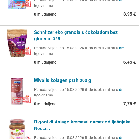
trgovinama
3,95 €
0 m
udaljeno
Schnitzer eko granola s čokoladom bez
glutena, 325...
Ponuda vrijedi do 15.08.2026 ili do isteka zaliha u
dm
trgovinama
6,45 €
0 m
udaljeno
Mivolis kolagen prah 200 g
Ponuda vrijedi do 15.08.2026 ili do isteka zaliha u
dm
trgovinama
7,75 €
0 m
udaljeno
Rigoni di Asiago kremasti namaz od lješnjaka
Nocci...
Ponuda vrijedi do 15.08.2026 ili do isteka zaliha u
dm