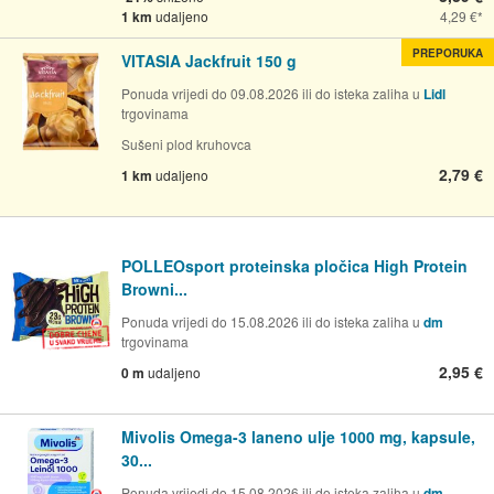
1 km
udaljeno
4,29 €
PREPORUKA
VITASIA Jackfruit 150 g
Ponuda vrijedi do 09.08.2026 ili do isteka zaliha u
Lidl
trgovinama
Sušeni plod kruhovca
2,79 €
1 km
udaljeno
POLLEOsport proteinska pločica High Protein
Browni...
Ponuda vrijedi do 15.08.2026 ili do isteka zaliha u
dm
trgovinama
2,95 €
0 m
udaljeno
Mivolis Omega-3 laneno ulje 1000 mg, kapsule,
30...
Ponuda vrijedi do 15.08.2026 ili do isteka zaliha u
dm