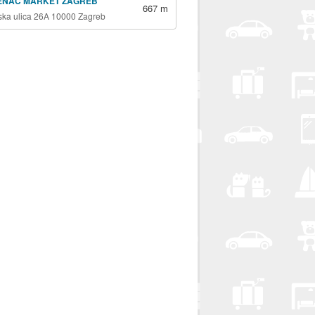
ENAC MARKET ZAGREB
667 m
jska ulica 26A 10000 Zagreb