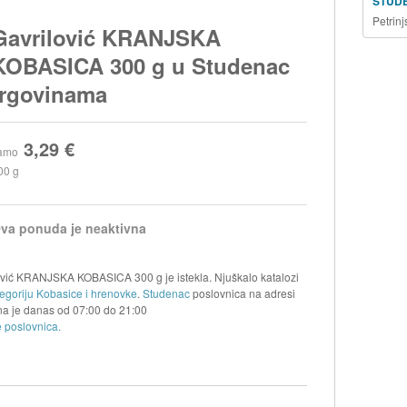
STUD
Petrin
Gavrilović KRANJSKA
KOBASICA 300 g u Studenac
trgovinama
3,29 €
amo
00 g
va ponuda je neaktivna
ović KRANJSKA KOBASICA 300 g je istekla. Njuškalo katalozi
tegoriju Kobasice i hrenovke
.
Studenac
poslovnica na adresi
na je danas od
07:00
do
21:00
 poslovnica.