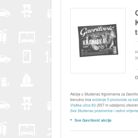
s
3
O
Akcija u Studenac trgovinama za Gavril
trenutno ima
sniženje 5 proizvoda za ka
Vlaška ulica 83
(557 m udaljeno) otvore
Sve Studenac poslovnice i radno vrijeme
Sve Gavrilović akcije