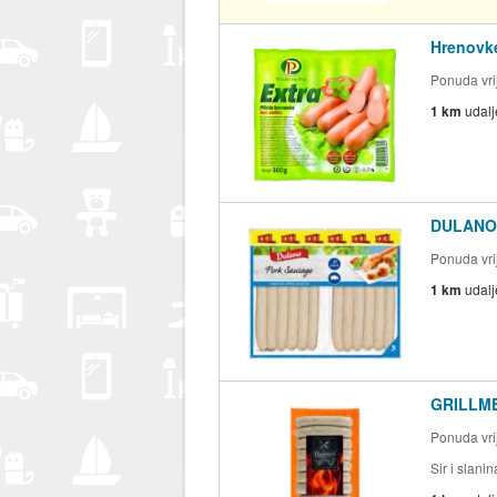
Hrenovke
Ponuda vrij
1 km
udal
DULANO 
Ponuda vrij
1 km
udal
GRILLMEI
Ponuda vrij
Sir i slani