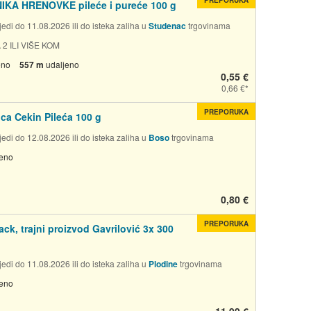
KA HRENOVKE pileće i pureće 100 g
edi do 11.08.2026 ili do isteka zaliha u
Studenac
trgovinama
 2 ILI VIŠE KOM
eno
557 m
udaljeno
0,55 €
0,66 €
PREPORUKA
ca Cekin Pileća 100 g
edi do 12.08.2026 ili do isteka zaliha u
Boso
trgovinama
jeno
0,80 €
PREPORUKA
ack, trajni proizvod Gavrilović 3x 300
edi do 11.08.2026 ili do isteka zaliha u
Plodine
trgovinama
jeno
11,99 €