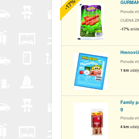
-17%
GURMANI
Ponuda vrij
CIJENA ZA
-17%
sniž
Hrenovči
Ponuda vrij
1 km
udal
Family p
g
Ponuda vrij
4 km
udal