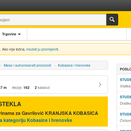
Trgovine
. Ako nije točna,
možeš ju promijeniti
.
Meso i suhomesnati proizvodi
Kobasice i hrenovke
POSLO
STUD
Vlaška
57 m
Akcije:
162
2
katalozi
STUD
ISTEKLA
Draško
govinama za Gavrilović KRANJSKA KOBASICA
STUD
za kategoriju Kobasice i hrenovke
Ćirilo