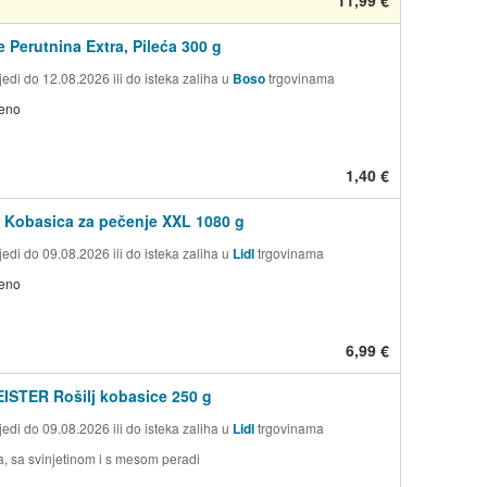
 Perutnina Extra, Pileća 300 g
edi do 12.08.2026 ili do isteka zaliha u
Boso
trgovinama
jeno
1,40 €
Kobasica za pečenje XXL 1080 g
edi do 09.08.2026 ili do isteka zaliha u
Lidl
trgovinama
jeno
6,99 €
STER Rošilj kobasice 250 g
edi do 09.08.2026 ili do isteka zaliha u
Lidl
trgovinama
na, sa svinjetinom i s mesom peradi