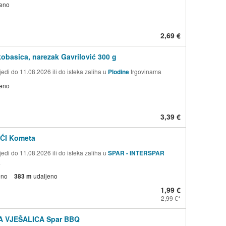
jeno
2,69 €
kobasica, narezak Gavrilović 300 g
edi do 11.08.2026 ili do isteka zaliha u
Plodine
trgovinama
jeno
3,39 €
ĆI Kometa
edi do 11.08.2026 ili do isteka zaliha u
SPAR - INTERSPAR
a
eno
383 m
udaljeno
1,99 €
2,99 €
 VJEŠALICA Spar BBQ