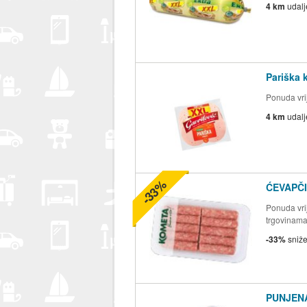
4 km
udal
Pariška 
Ponuda vrij
4 km
udal
-33%
ĆEVAPČI
Ponuda vrij
trgovinam
-33%
sniž
PUNJENA