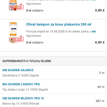
trgovinama
5,90 €
0 m
udaljeno
Olival šampon za kosu piskavica 250 ml
Ponuda vrijedi do 15.08.2026 ili do isteka zaliha u
dm
trgovinama
6,90 €
0 m
udaljeno
SUPERMARKETI U TVOJOJ BLIZINI
DM ZAGREB GAJNICE
0 m
Gandhijeva 3 10000 Zagreb
INA ZAGREB LANGOV TRG
40 m
Trg Josipa Langa 13 10000 Zagreb
DM ZAGREB IBLEROV TRG 10
287 m
Iblerov trg 10 10000 Ribnjak