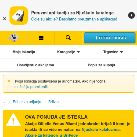
Preuzmi aplikaciju za Njuškalo kataloge
Gdje su akcije? Besplatno preuzimanje aplikacije!
PREDAJ OGLAS
Moja lokacija
Kategorije
Trgovine
Obavijesti o akcijama
Popis za kupnju
Tvoja lokacija postavljena je automatski. Ako nije točna,
možeš ju promijeniti
.
Pribor za brijanje
Britvice
OVA PONUDA JE ISTEKLA
Akcija
Gillette Venus Miami jednokratni brijač 6 kom.
je
istekla ili se više ne nalazi na
Njuškalo katalozima
.
Akcije za kategoriju Britvice