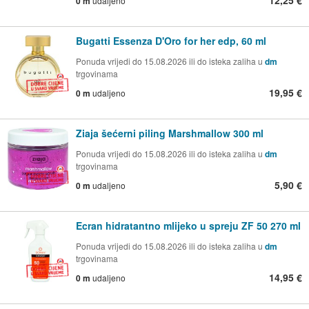
12,25 €
0 m
udaljeno
Bugatti Essenza D'Oro for her edp, 60 ml
Ponuda vrijedi do 15.08.2026 ili do isteka zaliha u
dm
trgovinama
19,95 €
0 m
udaljeno
Ziaja šećerni piling Marshmallow 300 ml
Ponuda vrijedi do 15.08.2026 ili do isteka zaliha u
dm
trgovinama
5,90 €
0 m
udaljeno
Ecran hidratantno mlijeko u spreju ZF 50 270 ml
Ponuda vrijedi do 15.08.2026 ili do isteka zaliha u
dm
trgovinama
14,95 €
0 m
udaljeno