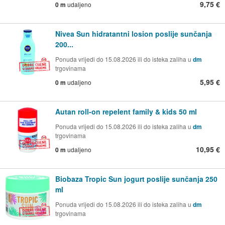
9,75 €
0 m
udaljeno
Nivea Sun hidratantni losion poslije sunčanja
200...
Ponuda vrijedi do 15.08.2026 ili do isteka zaliha u
dm
trgovinama
5,95 €
0 m
udaljeno
Autan roll-on repelent family & kids 50 ml
Ponuda vrijedi do 15.08.2026 ili do isteka zaliha u
dm
trgovinama
10,95 €
0 m
udaljeno
Biobaza Tropic Sun jogurt poslije sunčanja 250
ml
Ponuda vrijedi do 15.08.2026 ili do isteka zaliha u
dm
trgovinama