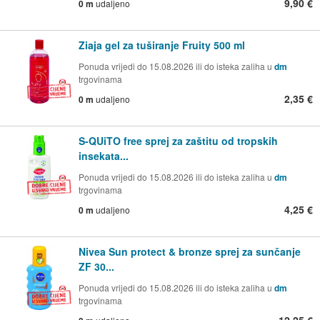
9,90 €
0 m
udaljeno
Ziaja gel za tuširanje Fruity 500 ml
Ponuda vrijedi do 15.08.2026 ili do isteka zaliha u
dm
trgovinama
2,35 €
0 m
udaljeno
S-QUiTO free sprej za zaštitu od tropskih
insekata...
Ponuda vrijedi do 15.08.2026 ili do isteka zaliha u
dm
trgovinama
4,25 €
0 m
udaljeno
Nivea Sun protect & bronze sprej za sunčanje
ZF 30...
Ponuda vrijedi do 15.08.2026 ili do isteka zaliha u
dm
trgovinama