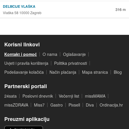
DELIIICIJE VLAŠKA
316 m
Vlaška 58 10000 Zagreb
Korisni linkovi
Kontakt i pomoć
O nama
Oglašavanje
Uvjeti i pravila korištenja
Politika privatnosti
Podešavanje kolačića
Način plaćanja
Mapa stranica
Blog
Partnerski portali
24sata
Poslovni dnevnik
Večernji list
missMAMA
missZDRAVA
Miss7
Gastro
Pixsell
Diva
Ordinacija.hr
Preuzmi aplikaciju