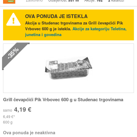
557 m
162
2
OVA PONUDA JE ISTEKLA
Akcija u Studenac trgovinama za Grill čevapćići Pik
Vrbovec 600 g je istekla.
Akcije za kategoriju Teletina,
junetina i govedina
-35%
Grill čevapćići Pik Vrbovec 600 g u Studenac trgovinama
4,19 €
samo
6,49 €
600 g
Ova ponuda je neaktivna