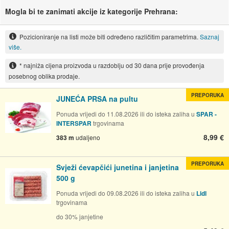
Mogla bi te zanimati akcije iz kategorije Prehrana:
Pozicioniranje na listi može biti određeno različitim parametrima.
Saznaj
više.
* najniža cijena proizvoda u razdoblju od 30 dana prije provođenja
posebnog oblika prodaje.
PREPORUKA
JUNEĆA PRSA na pultu
Ponuda vrijedi do 11.08.2026 ili do isteka zaliha u
SPAR -
INTERSPAR
trgovinama
8,99 €
383 m
udaljeno
PREPORUKA
Svježi ćevapčići junetina i janjetina
500 g
Ponuda vrijedi do 09.08.2026 ili do isteka zaliha u
Lidl
trgovinama
do 30% janjetine