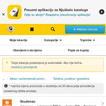
Preuzmi aplikaciju za Njuškalo kataloge
Gdje su akcije? Besplatno preuzimanje aplikacije!
PREDAJ OGLAS
Moja lokacija
Kategorije
Trgovine
Obavijesti o akcijama
Popis za kupnju
Tvoja lokacija postavljena je automatski. Ako nije točna,
možeš ju promijeniti
.
Meso i suhomesnati proizvodi
Teletina, junetina i govedina
* najniža cijena proizvoda u razdoblju od 30 dana prije provođenja
posebnog oblika prodaje.
Studenac
Zatvoreno
Udaljenost:
Akcije:
katalozi