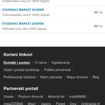
Draškovićeva ulica 40 10000 Zagreb
STUDENAC MARKET ZAGREB
651 m
Ćirilometodska ulica 8 10000 Zagreb
STUDENAC MARKET ZAGREB
667 m
Petrinjska ulica 26A 10000 Zagreb
Korisni linkovi
Kontakt i pomoć
O nama
Oglašavanje
Uvjeti i pravila korištenja
Politika privatnosti
Podešavanje kolačića
Način plaćanja
Mapa stranica
Blog
Partnerski portali
24sata
Poslovni dnevnik
Večernji list
missMAMA
missZDRAVA
Miss7
Gastro
Pixsell
Diva
Ordinacija.hr