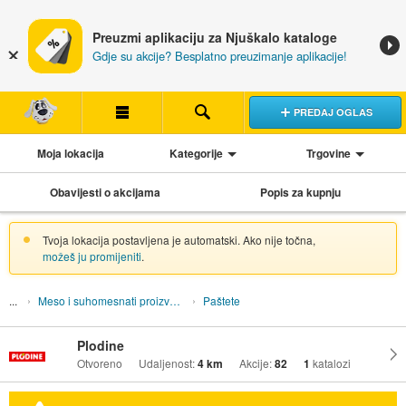
Preuzmi aplikaciju za Njuškalo kataloge
Gdje su akcije? Besplatno preuzimanje aplikacije!
PREDAJ OGLAS
Moja lokacija
Kategorije
Trgovine
Obavijesti o akcijama
Popis za kupnju
Tvoja lokacija postavljena je automatski. Ako nije točna,
možeš ju promijeniti
.
Meso i suhomesnati proizvodi
Paštete
Plodine
Otvoreno
Udaljenost:
4 km
Akcije:
82
1
katalozi