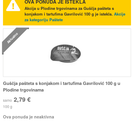
OVA PONUDA JE ISTEKLA
Akcija u Plodine trgovinama za Guščja pašteta s
konjakom i tartufima Gavrilović 100 g je istekla.
Akcije
za kategoriju Paštete
Aktualno
Guščja pašteta s konjakom i tartufima Gavrilović 100 g u
Plodine trgovinama
2,79 €
samo
100 g
Ova ponuda je neaktivna