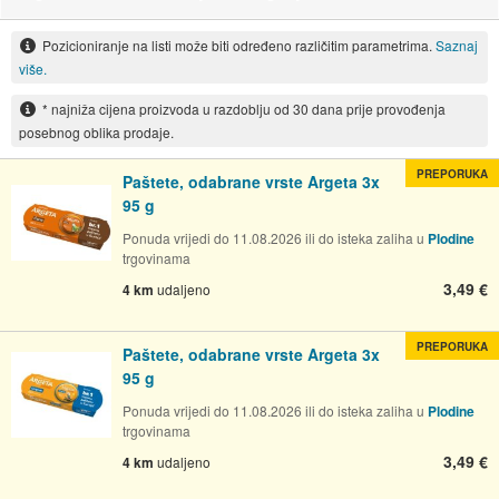
Pozicioniranje na listi može biti određeno različitim parametrima.
Saznaj
više.
* najniža cijena proizvoda u razdoblju od 30 dana prije provođenja
posebnog oblika prodaje.
PREPORUKA
Paštete, odabrane vrste Argeta 3x
95 g
Ponuda vrijedi do 11.08.2026 ili do isteka zaliha u
Plodine
trgovinama
3,49 €
4 km
udaljeno
PREPORUKA
Paštete, odabrane vrste Argeta 3x
95 g
Ponuda vrijedi do 11.08.2026 ili do isteka zaliha u
Plodine
trgovinama
3,49 €
4 km
udaljeno