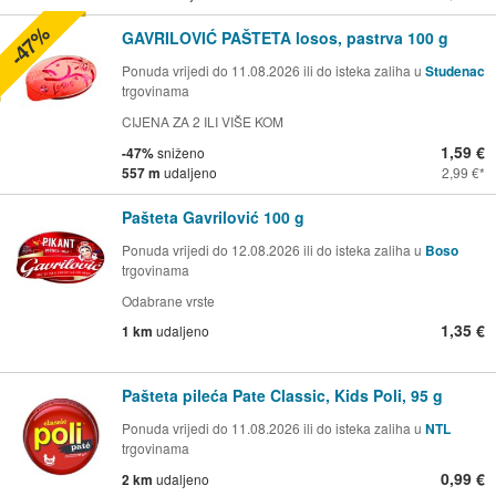
-47%
GAVRILOVIĆ PAŠTETA losos, pastrva 100 g
Ponuda vrijedi do 11.08.2026 ili do isteka zaliha u
Studenac
trgovinama
CIJENA ZA 2 ILI VIŠE KOM
1,59 €
-47%
sniženo
557 m
udaljeno
2,99 €
Pašteta Gavrilović 100 g
Ponuda vrijedi do 12.08.2026 ili do isteka zaliha u
Boso
trgovinama
Odabrane vrste
1,35 €
1 km
udaljeno
Pašteta pileća Pate Classic, Kids Poli, 95 g
Ponuda vrijedi do 11.08.2026 ili do isteka zaliha u
NTL
trgovinama
0,99 €
2 km
udaljeno