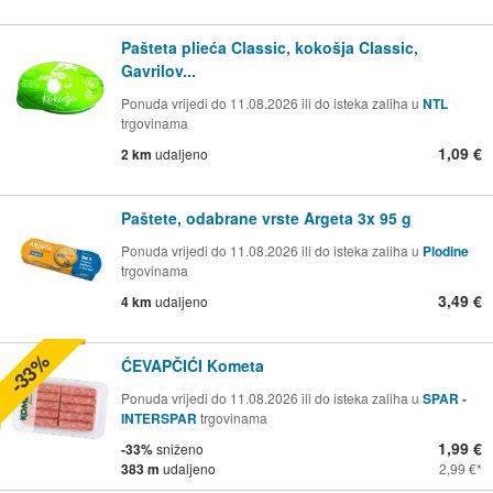
Pašteta plieća Classic, kokošja Classic,
Gavrilov...
Ponuda vrijedi do 11.08.2026 ili do isteka zaliha u
NTL
trgovinama
1,09 €
2 km
udaljeno
Paštete, odabrane vrste Argeta 3x 95 g
Ponuda vrijedi do 11.08.2026 ili do isteka zaliha u
Plodine
trgovinama
3,49 €
4 km
udaljeno
-33%
ĆEVAPČIĆI Kometa
Ponuda vrijedi do 11.08.2026 ili do isteka zaliha u
SPAR -
INTERSPAR
trgovinama
1,99 €
-33%
sniženo
383 m
udaljeno
2,99 €