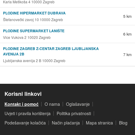
Karla Metikoša 4 10000 Zagreb
PLODINE HIPERMARKET DUBRAVA
5 km
Štefanovečki zavoj 10 10000 Zagreb
PLODINE SUPERMARKET LANIŠTE
6 km
Vice Vukova 2 10020 Zagreb
PLODINE ZAGREB Z-CENTAR ZAGREB LJUBLJANSKA
AVENIJA 2B
7 km
Ljubljanska avenija 2 B 10000 Zagreb
Korisni linkovi
Kontakt i pomoć
O nama
Oglašavanje
Uvjeti i pravila korištenja
Politika privatnosti
Podešavanje kolačića
Način plaćanja
Mapa stranica
Blog