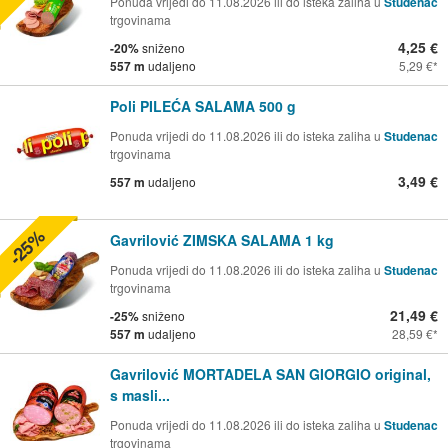
Ponuda vrijedi do 11.08.2026 ili do isteka zaliha u
Studenac
trgovinama
4,25 €
-20%
sniženo
557 m
udaljeno
5,29 €
Poli PILEĆA SALAMA 500 g
Ponuda vrijedi do 11.08.2026 ili do isteka zaliha u
Studenac
trgovinama
3,49 €
557 m
udaljeno
-25%
Gavrilović ZIMSKA SALAMA 1 kg
Ponuda vrijedi do 11.08.2026 ili do isteka zaliha u
Studenac
trgovinama
21,49 €
-25%
sniženo
557 m
udaljeno
28,59 €
Gavrilović MORTADELA SAN GIORGIO original,
s masli...
Ponuda vrijedi do 11.08.2026 ili do isteka zaliha u
Studenac
trgovinama