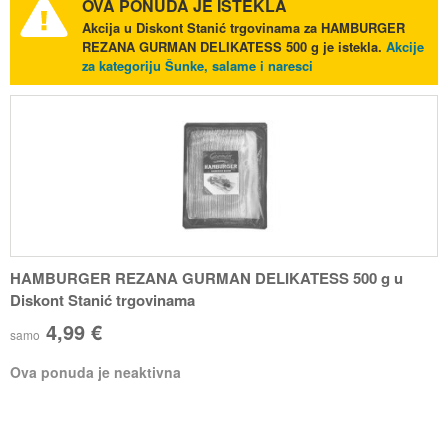
OVA PONUDA JE ISTEKLA
Akcija u Diskont Stanić trgovinama za HAMBURGER
REZANA GURMAN DELIKATESS 500 g je istekla.
Akcije
za kategoriju Šunke, salame i naresci
HAMBURGER REZANA GURMAN DELIKATESS 500 g u
Diskont Stanić trgovinama
4,99 €
samo
Ova ponuda je neaktivna