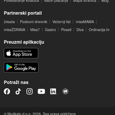
Podešavanje kolačića
Način plaćanja
Mapa stranica
Blog
Partnerski portali
24sata
Poslovni dnevnik
Večernji list
missMAMA
missZDRAVA
Miss7
Gastro
Pixsell
Diva
Ordinacija.hr
Preuzmi aplikaciju
Potraži nas
© Njuškalo d.o.o. 2026. Sva prava pridržana.