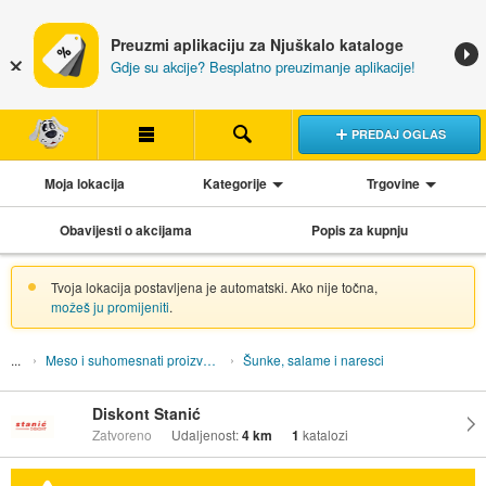
Preuzmi aplikaciju za Njuškalo kataloge
Gdje su akcije? Besplatno preuzimanje aplikacije!
PREDAJ OGLAS
Moja lokacija
Kategorije
Trgovine
Obavijesti o akcijama
Popis za kupnju
Tvoja lokacija postavljena je automatski. Ako nije točna,
možeš ju promijeniti
.
Meso i suhomesnati proizvodi
Šunke, salame i naresci
Diskont Stanić
Zatvoreno
Udaljenost:
4 km
1
katalozi