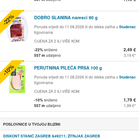
-22%
DOBRO SLANINA naresci 90 g
Ponuda vrijedi do 11.08.2026 ili do isteka zaliha u
Studenac
trgovinama
CIJENA ZA 2 ILI VIŠE KOM
2,49 €
-22%
sniženo
557 m
udaljeno
3,19 €
-10%
PERUTNINA PILEĆA PRSA 100 g
Ponuda vrijedi do 11.08.2026 ili do isteka zaliha u
Studenac
trgovinama
CIJENA ZA 2 ILI VIŠE KOM
1,79 €
-10%
sniženo
557 m
udaljeno
1,99 €
POSLOVNICE U TVOJOJ BLIZINI
DISKONT STANIĆ ZAGREB &#8211; ŽITNJAK ZAGREB