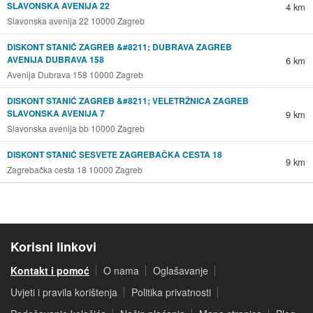
SLAVONSKA AVENIJA 22
4 km
Slavonska avenija 22 10000 Zagreb
DISKONT STANIĆ ZAGREB &#8211; DUBRAVA ZAGREB
AVENIJA DUBRAVA 158
6 km
Avenija Dubrava 158 10000 Zagreb
DISKONT STANIĆ ZAGREB &#8211; VELETRŽNICA ZAGREB
SLAVONSKA AVENIJA 7
9 km
Slavonska avenija bb 10000 Zagreb
DISKONT STANIĆ SESVETE ZAGREBAČKA CESTA 18
9 km
Zagrebačka cesta 18 10000 Zagreb
Korisni linkovi
Kontakt i pomoć
O nama
Oglašavanje
Uvjeti i pravila korištenja
Politika privatnosti