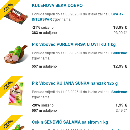
-21%
KULENOVA SEKA DOBRO
Ponuda vrijedi do 11.08.2026 ili do isteka zaliha u
SPAR -
INTERSPAR
trgovinama
18,99 €
-21%
sniženo
383 m
udaljeno
23,99 €
Pik Vrbovec PUREĆA PRSA U OVITKU 1 kg
Ponuda vrijedi do 11.08.2026 ili do isteka zaliha u
Studenac
trgovinama
12,99 €
557 m
udaljeno
-20%
Pik Vrbovec KUHANA ŠUNKA narezak 125 g
Ponuda vrijedi do 11.08.2026 ili do isteka zaliha u
Studenac
trgovinama
1,99 €
-20%
sniženo
557 m
udaljeno
2,49 €
-20%
Cekin SENDVIČ SALAMA sa sirom 1 kg