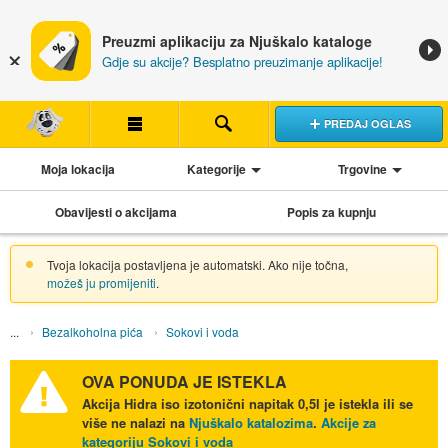
Preuzmi aplikaciju za Njuškalo kataloge
Gdje su akcije? Besplatno preuzimanje aplikacije!
PREDAJ OGLAS
Moja lokacija
Kategorije
Trgovine
Obavijesti o akcijama
Popis za kupnju
Tvoja lokacija postavljena je automatski. Ako nije točna,
možeš ju promijeniti
.
Bezalkoholna pića
Sokovi i voda
OVA PONUDA JE ISTEKLA
Akcija
Hidra iso izotonični napitak 0,5l
je istekla ili se
više ne nalazi na
Njuškalo katalozima
.
Akcije za
kategoriju Sokovi i voda