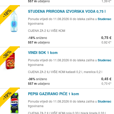
557 m
udaljeno
1,39 €
-18%
STUDENA PRIRODNA IZVORSKA VODA 0,75 l
Ponuda vrijedi do 11.08.2026 ili do isteka zaliha u
Studenac
trgovinama
CIJENA ZA 2 ILI VIŠE KOM
0,75 €
-18%
sniženo
557 m
udaljeno
0,92 €
-36%
VINDI SOK 1 kom
Ponuda vrijedi do 11.08.2026 ili do isteka zaliha u
Studenac
trgovinama
CIJENA ZA 2 ILI VIŠE KOM kašasti 0,2 l, marelica 0,2 l
0,45 €
-36%
sniženo
557 m
udaljeno
0,70 €
-19%
PEPSI GAZIRANO PIĆE 1 kom
Ponuda vrijedi do 11.08.2026 ili do isteka zaliha u
Studenac
trgovinama
CIJENA ZA 2 ILI VIŠE KOM cola 0,33 l black limeta 0,33 l