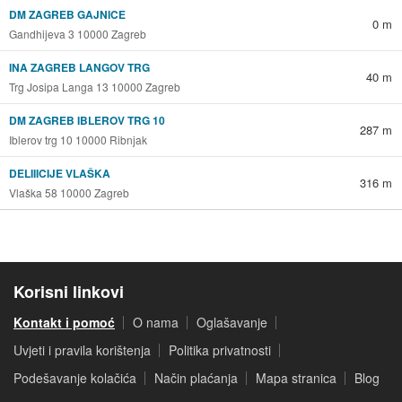
DM ZAGREB GAJNICE
0 m
Gandhijeva 3 10000 Zagreb
INA ZAGREB LANGOV TRG
40 m
Trg Josipa Langa 13 10000 Zagreb
DM ZAGREB IBLEROV TRG 10
287 m
Iblerov trg 10 10000 Ribnjak
DELIIICIJE VLAŠKA
316 m
Vlaška 58 10000 Zagreb
Korisni linkovi
Kontakt i pomoć
O nama
Oglašavanje
Uvjeti i pravila korištenja
Politika privatnosti
Podešavanje kolačića
Način plaćanja
Mapa stranica
Blog