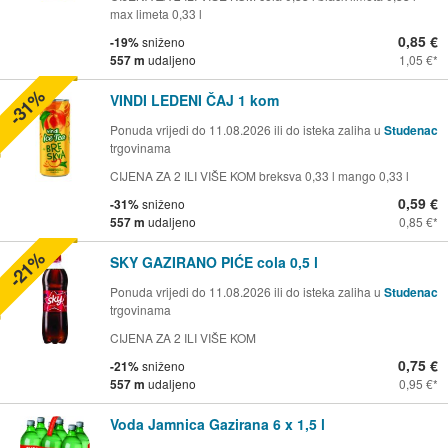
max limeta 0,33 l
0,85 €
-19%
sniženo
557 m
udaljeno
1,05 €
-31%
VINDI LEDENI ČAJ 1 kom
Ponuda vrijedi do 11.08.2026 ili do isteka zaliha u
Studenac
trgovinama
CIJENA ZA 2 ILI VIŠE KOM breksva 0,33 l mango 0,33 l
0,59 €
-31%
sniženo
557 m
udaljeno
0,85 €
-21%
SKY GAZIRANO PIĆE cola 0,5 l
Ponuda vrijedi do 11.08.2026 ili do isteka zaliha u
Studenac
trgovinama
CIJENA ZA 2 ILI VIŠE KOM
0,75 €
-21%
sniženo
557 m
udaljeno
0,95 €
Voda Jamnica Gazirana 6 x 1,5 l