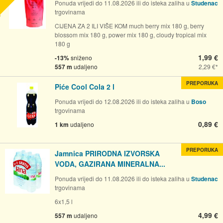
Ponuda vrijedi do 11.08.2026 ili do isteka zaliha u
Studenac
trgovinama
CIJENA ZA 2 ILI VIŠE KOM much berry mix 180 g, berry
blossom mix 180 g, power mix 180 g, cloudy tropical mix
180 g
1,99 €
-13%
sniženo
557 m
udaljeno
2,29 €
PREPORUKA
Piće Cool Cola 2 l
Ponuda vrijedi do 12.08.2026 ili do isteka zaliha u
Boso
trgovinama
0,89 €
1 km
udaljeno
PREPORUKA
Jamnica PRIRODNA IZVORSKA
VODA, GAZIRANA MINERALNA...
Ponuda vrijedi do 11.08.2026 ili do isteka zaliha u
Studenac
trgovinama
6x1,5 l
4,99 €
557 m
udaljeno