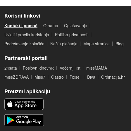
Korisni linkovi
Kontakt i pomoć
O nama
Oglašavanje
Uvjeti i pravila korištenja
Politika privatnosti
Podešavanje kolačića
Način plaćanja
Mapa stranica
Blog
Partnerski portali
24sata
Poslovni dnevnik
Večernji list
missMAMA
missZDRAVA
Miss7
Gastro
Pixsell
Diva
Ordinacija.hr
Preuzmi aplikaciju