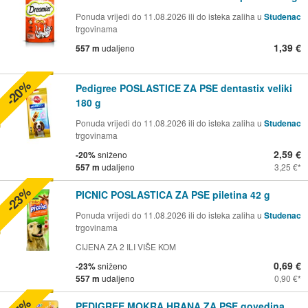
Ponuda vrijedi do 11.08.2026 ili do isteka zaliha u
Studenac
trgovinama
1,39 €
557 m
udaljeno
-20%
Pedigree POSLASTICE ZA PSE dentastix veliki
180 g
Ponuda vrijedi do 11.08.2026 ili do isteka zaliha u
Studenac
trgovinama
2,59 €
-20%
sniženo
557 m
udaljeno
3,25 €
-23%
PICNIC POSLASTICA ZA PSE piletina 42 g
Ponuda vrijedi do 11.08.2026 ili do isteka zaliha u
Studenac
trgovinama
CIJENA ZA 2 ILI VIŠE KOM
0,69 €
-23%
sniženo
557 m
udaljeno
0,90 €
PEDIGREE MOKRA HRANA ZA PSE govedina,