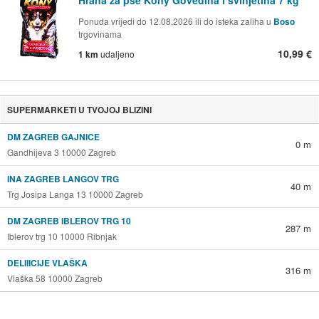
Ponuda vrijedi do 12.08.2026 ili do isteka zaliha u
Boso
trgovinama
10,99 €
1 km
udaljeno
SUPERMARKETI U TVOJOJ BLIZINI
DM ZAGREB GAJNICE
0 m
Gandhijeva 3 10000 Zagreb
INA ZAGREB LANGOV TRG
40 m
Trg Josipa Langa 13 10000 Zagreb
DM ZAGREB IBLEROV TRG 10
287 m
Iblerov trg 10 10000 Ribnjak
DELIIICIJE VLAŠKA
316 m
Vlaška 58 10000 Zagreb