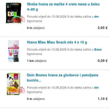
Sheba hrana za mačke 4 vrste mesa u želeu
4×85 g
Ponuda vrijedi do 15.08.2026 ili do isteka zaliha u
dm
trgovinama
2,95 €
0 m
udaljeno
Hrana Miau Miau Snack mix 4 x 15 g
Ponuda vrijedi do 12.08.2026 ili do isteka zaliha u
Boso
trgovinama
0,59 €
1 km
udaljeno
Dein Bestes hrana za glodavce i patuljaste
kuniće...
Ponuda vrijedi do 15.08.2026 ili do isteka zaliha u
dm
trgovinama
1,10 €
0 m
udaljeno