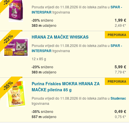
-20%
Ponuda vrijedi do 11.08.2026 ili do isteka zaliha u
SPAR -
INTERSPAR
trgovinama
1,99 €
-20%
sniženo
383 m
udaljeno
2,49 €
-23%
PREPORUKA
HRANA ZA MAČKE WHISKAS
Ponuda vrijedi do 11.08.2026 ili do isteka zaliha u
SPAR -
INTERSPAR
trgovinama
12 x 85 g
5,99 €
-23%
sniženo
383 m
udaljeno
7,79 €
-35%
PREPORUKA
Purina Friskies MOKRA HRANA ZA
MAČKE piletina 85 g
Ponuda vrijedi do 11.08.2026 ili do isteka zaliha u
Studenac
trgovinama
0,49 €
-35%
sniženo
557 m
udaljeno
0,75 €