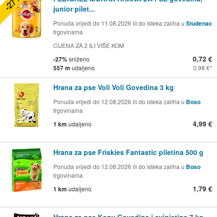
-27%
junior pilet...
Ponuda vrijedi do 11.08.2026 ili do isteka zaliha u
Studenac
trgovinama
CIJENA ZA 2 ILI VIŠE KOM
0,72 €
-27%
sniženo
557 m
udaljeno
0,98 €
Hrana za pse Voli Voli Govedina 3 kg
Ponuda vrijedi do 12.08.2026 ili do isteka zaliha u
Boso
trgovinama
4,99 €
1 km
udaljeno
Hrana za pse Friskies Fantastic piletina 500 g
Ponuda vrijedi do 12.08.2026 ili do isteka zaliha u
Boso
trgovinama
1,79 €
1 km
udaljeno
Hrana za pse Kony Govedina i svinjetina 7 kg