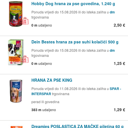
Hobby Dog hrana za pse govedina, 1.240 g
Ponuda vrijedi do 15.08.2026 ili do isteka zaliha u
dm
trgovinama
2,50 €
0 m
udaljeno
Dein Bestes hrana za pse suhi kolačići 500 g
Ponuda vrijedi do 15.08.2026 ili do isteka zaliha u
dm
trgovinama
1,25 €
0 m
udaljeno
HRANA ZA PSE KING
Ponuda vrijedi do 11.08.2026 ili do isteka zaliha u
SPAR -
INTERSPAR
trgovinama
perad ili govedina
1,29 €
383 m
udaljeno
Dreamies POSLASTICA ZA MAČKE piletina 60 g