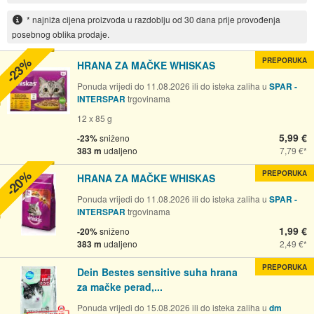
* najniža cijena proizvoda u razdoblju od 30 dana prije provođenja
posebnog oblika prodaje.
-23%
PREPORUKA
HRANA ZA MAČKE WHISKAS
Ponuda vrijedi do 11.08.2026 ili do isteka zaliha u
SPAR -
INTERSPAR
trgovinama
12 x 85 g
5,99 €
-23%
sniženo
383 m
udaljeno
7,79 €
-20%
PREPORUKA
HRANA ZA MAČKE WHISKAS
Ponuda vrijedi do 11.08.2026 ili do isteka zaliha u
SPAR -
INTERSPAR
trgovinama
1,99 €
-20%
sniženo
383 m
udaljeno
2,49 €
PREPORUKA
Dein Bestes sensitive suha hrana
za mačke perad,...
Ponuda vrijedi do 15.08.2026 ili do isteka zaliha u
dm