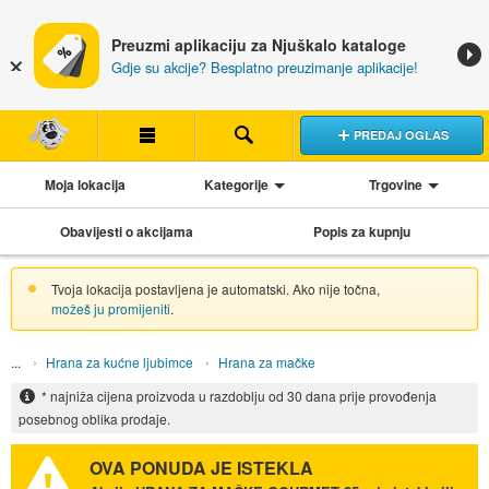
Preuzmi aplikaciju za Njuškalo kataloge
Gdje su akcije? Besplatno preuzimanje aplikacije!
PREDAJ OGLAS
Moja lokacija
Kategorije
Trgovine
Obavijesti o akcijama
Popis za kupnju
Tvoja lokacija postavljena je automatski. Ako nije točna,
možeš ju promijeniti
.
Hrana za kućne ljubimce
Hrana za mačke
* najniža cijena proizvoda u razdoblju od 30 dana prije provođenja
posebnog oblika prodaje.
OVA PONUDA JE ISTEKLA