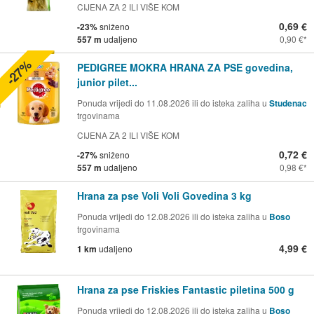
CIJENA ZA 2 ILI VIŠE KOM
0,69 €
-23%
sniženo
557 m
udaljeno
0,90 €
-27%
PEDIGREE MOKRA HRANA ZA PSE govedina,
junior pilet...
Ponuda vrijedi do 11.08.2026 ili do isteka zaliha u
Studenac
trgovinama
CIJENA ZA 2 ILI VIŠE KOM
0,72 €
-27%
sniženo
557 m
udaljeno
0,98 €
Hrana za pse Voli Voli Govedina 3 kg
Ponuda vrijedi do 12.08.2026 ili do isteka zaliha u
Boso
trgovinama
4,99 €
1 km
udaljeno
Hrana za pse Friskies Fantastic piletina 500 g
Ponuda vrijedi do 12.08.2026 ili do isteka zaliha u
Boso