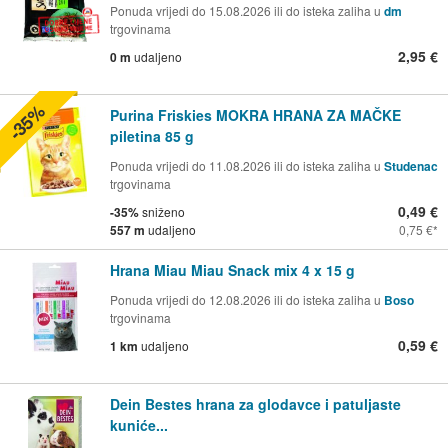
Ponuda vrijedi do 15.08.2026 ili do isteka zaliha u
dm
trgovinama
2,95 €
0 m
udaljeno
-35%
Purina Friskies MOKRA HRANA ZA MAČKE
piletina 85 g
Ponuda vrijedi do 11.08.2026 ili do isteka zaliha u
Studenac
trgovinama
0,49 €
-35%
sniženo
557 m
udaljeno
0,75 €
Hrana Miau Miau Snack mix 4 x 15 g
Ponuda vrijedi do 12.08.2026 ili do isteka zaliha u
Boso
trgovinama
0,59 €
1 km
udaljeno
Dein Bestes hrana za glodavce i patuljaste
kuniće...