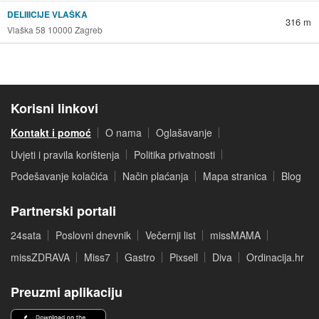
DELIIICIJE VLAŠKA
316 m
Vlaška 58 10000 Zagreb
Korisni linkovi
Kontakt i pomoć
O nama
Oglašavanje
Uvjeti i pravila korištenja
Politika privatnosti
Podešavanje kolačića
Način plaćanja
Mapa stranica
Blog
Partnerski portali
24sata
Poslovni dnevnik
Večernji list
missMAMA
missZDRAVA
Miss7
Gastro
Pixsell
Diva
Ordinacija.hr
Preuzmi aplikaciju