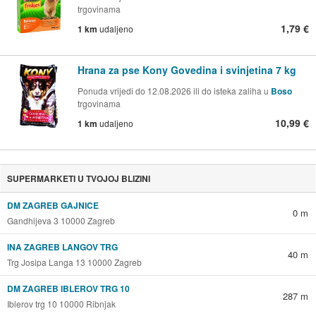
trgovinama
1,79 €
1 km
udaljeno
Hrana za pse Kony Govedina i svinjetina 7 kg
Ponuda vrijedi do 12.08.2026 ili do isteka zaliha u
Boso
trgovinama
10,99 €
1 km
udaljeno
SUPERMARKETI U TVOJOJ BLIZINI
DM ZAGREB GAJNICE
0 m
Gandhijeva 3 10000 Zagreb
INA ZAGREB LANGOV TRG
40 m
Trg Josipa Langa 13 10000 Zagreb
DM ZAGREB IBLEROV TRG 10
287 m
Iblerov trg 10 10000 Ribnjak