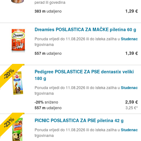
perad ili govedina
1,29 €
383 m
udaljeno
Dreamies POSLASTICA ZA MAČKE piletina 60 g
Ponuda vrijedi do 11.08.2026 ili do isteka zaliha u
Studenac
trgovinama
1,39 €
557 m
udaljeno
-20%
Pedigree POSLASTICE ZA PSE dentastix veliki
180 g
Ponuda vrijedi do 11.08.2026 ili do isteka zaliha u
Studenac
trgovinama
2,59 €
-20%
sniženo
557 m
udaljeno
3,25 €
-23%
PICNIC POSLASTICA ZA PSE piletina 42 g
Ponuda vrijedi do 11.08.2026 ili do isteka zaliha u
Studenac
trgovinama