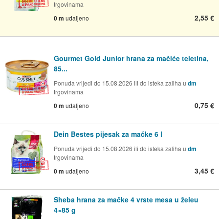
trgovinama
2,55 €
0 m
udaljeno
Gourmet Gold Junior hrana za mačiće teletina,
85...
Ponuda vrijedi do 15.08.2026 ili do isteka zaliha u
dm
trgovinama
0,75 €
0 m
udaljeno
Dein Bestes pijesak za mačke 6 l
Ponuda vrijedi do 15.08.2026 ili do isteka zaliha u
dm
trgovinama
3,45 €
0 m
udaljeno
Sheba hrana za mačke 4 vrste mesa u želeu
4×85 g