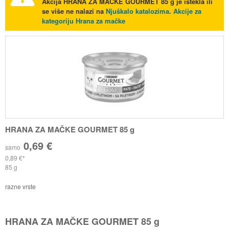
Akcija
HRANA ZA MAČKE GOURMET 85 g
je istekla ili
se više ne nalazi na
Njuškalo katalozima
.
Akcije za
kategoriju Hrana za mačke
HRANA ZA MAČKE GOURMET 85 g
0,69 €
samo
0,89 €
85 g
razne vrste
HRANA ZA MAČKE GOURMET 85 g