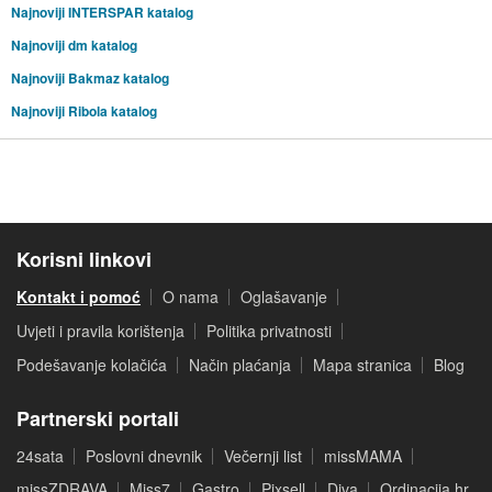
Najnoviji INTERSPAR katalog
Najnoviji dm katalog
Najnoviji Bakmaz katalog
Najnoviji Ribola katalog
Korisni linkovi
Kontakt i pomoć
O nama
Oglašavanje
Uvjeti i pravila korištenja
Politika privatnosti
Podešavanje kolačića
Način plaćanja
Mapa stranica
Blog
Partnerski portali
24sata
Poslovni dnevnik
Večernji list
missMAMA
missZDRAVA
Miss7
Gastro
Pixsell
Diva
Ordinacija.hr