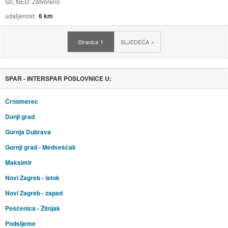
Sri, NED: Zatvoreno
udaljenost
6 km
Stranica
1
SLJEDEĆA
SPAR - INTERSPAR POSLOVNICE U:
Črnomerec
Donji grad
Gornja Dubrava
Gornji grad - Medveščak
Maksimir
Novi Zagreb - istok
Novi Zagreb - zapad
Peščenica - Žitnjak
Podsljeme