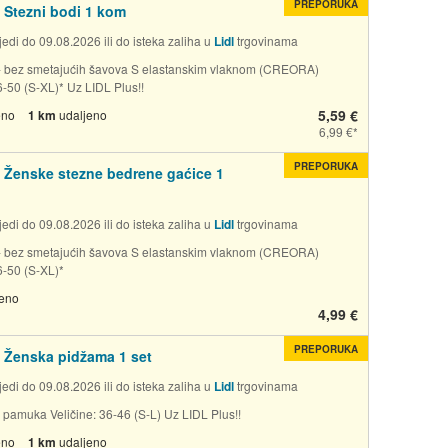
PREPORUKA
Stezni bodi 1 kom
edi do 09.08.2026 ili do isteka zaliha u
Lidl
trgovinama
- bez smetajućih šavova S elastanskim vlaknom (CREORA)
6-50 (S-XL)* Uz LIDL Plus!!
5,59 €
eno
1 km
udaljeno
6,99 €
PREPORUKA
Ženske stezne bedrene gaćice 1
edi do 09.08.2026 ili do isteka zaliha u
Lidl
trgovinama
- bez smetajućih šavova S elastanskim vlaknom (CREORA)
6-50 (S-XL)*
jeno
4,99 €
PREPORUKA
Ženska pidžama 1 set
edi do 09.08.2026 ili do isteka zaliha u
Lidl
trgovinama
o pamuka Veličine: 36-46 (S-L) Uz LIDL Plus!!
eno
1 km
udaljeno