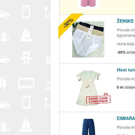
-30%
ŽENSKE
Ponuda vrij
trgovinam
razne boje,
-30%
sniž
Hoot tun
Ponuda vrij
0 m
udalje
ESMARA 
Ponuda vrij