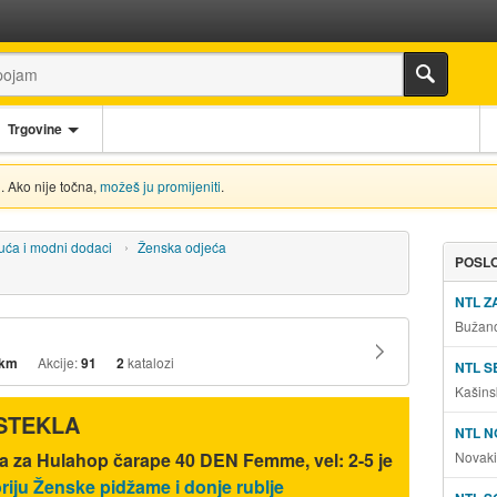
Trgovine
. Ako nije točna,
možeš ju promijeniti
.
uća i modni dodaci
Ženska odjeća
POSLO
NTL 
Bužano
 km
Akcije:
91
2
katalozi
NTL S
Kašins
ISTEKLA
NTL N
a za Hulahop čarape 40 DEN Femme, vel: 2-5 je
Novaki
riju Ženske pidžame i donje rublje