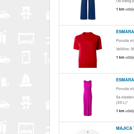
Od čistog 
1 km
udal
ESMARA 
Ponuda vrij
Veličine: 3
1 km
udal
ESMARA 
Ponuda vrij
Sa elastan
(XS-L)*
1 km
udal
MAJICA 