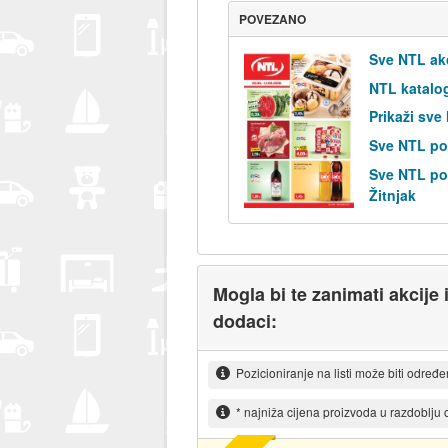
POVEZANO
Sve NTL ak
NTL katalo
Prikaži sve
Sve NTL po
Sve NTL pos
Žitnjak
Mogla bi te zanimati akcije
dodaci:
Pozicioniranje na listi može biti određ
* najniža cijena proizvoda u razdoblju