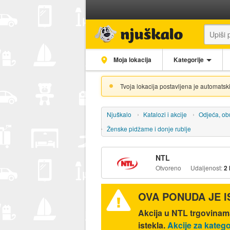
Moja lokacija
Kategorije
Tvoja lokacija postavljena je automatski
Njuškalo
Katalozi i akcije
Odjeća, ob
Ženske pidžame i donje rublje
NTL
Otvoreno
Udaljenost:
2
OVA PONUDA JE 
Akcija u NTL trgovinam
istekla.
Akcije za katego