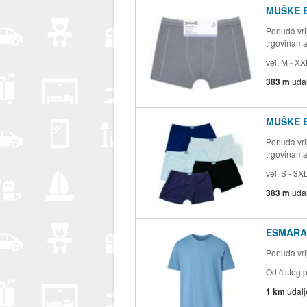
MUŠKE 
Ponuda vrij
trgovinam
vel. M - X
383 m
uda
MUŠKE 
Ponuda vrij
trgovinam
vel. S - 3X
383 m
uda
ESMARA 
Ponuda vrij
Od čistog 
1 km
udal