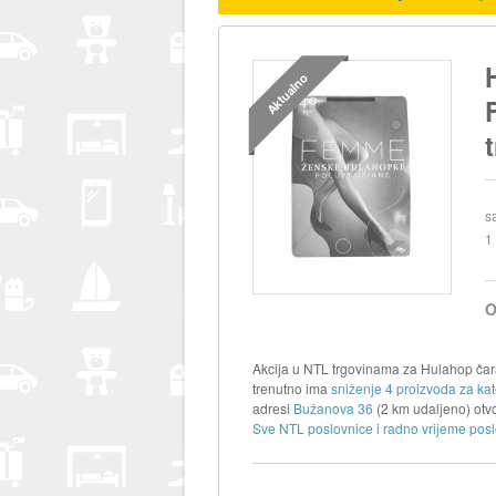
Aktualno
s
1
O
Akcija u NTL trgovinama za Hulahop čara
trenutno ima
sniženje 4 proizvoda za kat
adresi
Bužanova 36
(2 km udaljeno) otv
Sve NTL poslovnice i radno vrijeme posl