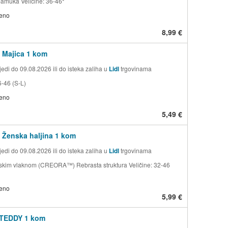
pamuka Veličine: 36-46*
jeno
8,99 €
Majica 1 kom
edi do 09.08.2026 ili do isteka zaliha u
Lidl
trgovinama
6-46 (S-L)
jeno
5,49 €
Ženska haljina 1 kom
edi do 09.08.2026 ili do isteka zaliha u
Lidl
trgovinama
skim vlaknom (CREORA™) Rebrasta struktura Veličine: 32-46
jeno
5,99 €
TEDDY 1 kom