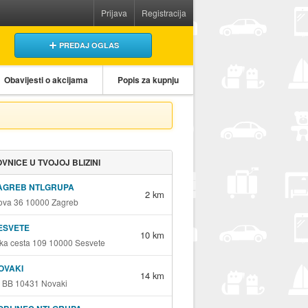
Prijava
Registracija
PREDAJ OGLAS
Obavijesti o akcijama
Popis za kupnju
VNICE U TVOJOJ BLIZINI
ZAGREB NTLGRUPA
2 km
va 36 10000 Zagreb
ESVETE
10 km
ka cesta 109 10000 Sesvete
OVAKI
14 km
 BB 10431 Novaki