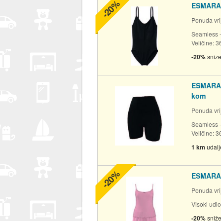
-20%
ESMARA 
Ponuda vrij
Seamless 
Veličine: 3
-20%
sniž
ESMARA 
kom
Ponuda vrij
Seamless 
Veličine: 3
1 km
udal
-20%
ESMARA 
Ponuda vrij
Visoki udi
-20%
sniž