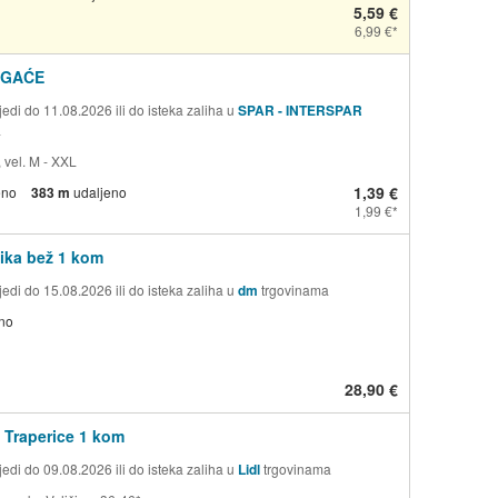
5,59 €
6,99 €
 GAĆE
edi do 11.08.2026 ili do isteka zaliha u
SPAR - INTERSPAR
a
 vel. M - XXL
1,39 €
eno
383 m
udaljeno
1,99 €
ika bež 1 kom
edi do 15.08.2026 ili do isteka zaliha u
dm
trgovinama
no
28,90 €
Traperice 1 kom
edi do 09.08.2026 ili do isteka zaliha u
Lidl
trgovinama