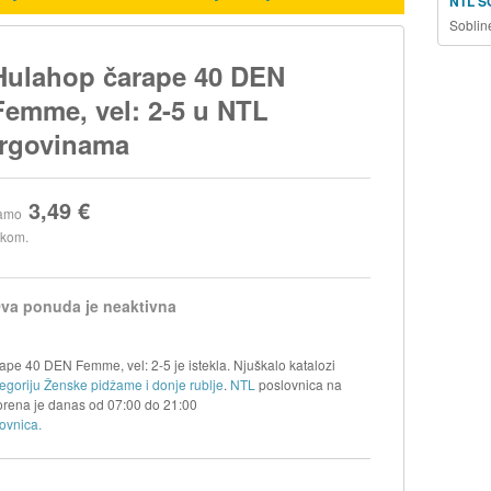
NTL S
Soblin
Hulahop čarape 40 DEN
Femme, vel: 2-5 u NTL
trgovinama
3,49 €
amo
 kom.
va ponuda je neaktivna
pe 40 DEN Femme, vel: 2-5 je istekla. Njuškalo katalozi
egoriju Ženske pidžame i donje rublje
.
NTL
poslovnica na
orena je danas od
07:00
do
21:00
ovnica.