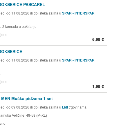
BOKSERICE PASCAREL
edi do 11.08.2026 ili do isteka zaliha u
SPAR - INTERSPAR
a
XL 2 komada u pakiranju
ljeno
6,99 €
BOKSERICE
edi do 11.08.2026 ili do isteka zaliha u
SPAR - INTERSPAR
a
L
ljeno
1,99 €
MEN Muška pidžama 1 set
edi do 09.08.2026 ili do isteka zaliha u
Lidl
trgovinama
pamuka Veličine: 48-58 (M-XL)
jeno