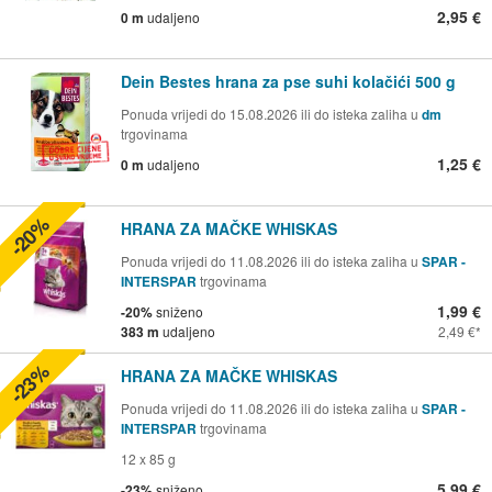
2,95 €
0 m
udaljeno
Dein Bestes hrana za pse suhi kolačići 500 g
Ponuda vrijedi do 15.08.2026 ili do isteka zaliha u
dm
trgovinama
1,25 €
0 m
udaljeno
-20%
HRANA ZA MAČKE WHISKAS
Ponuda vrijedi do 11.08.2026 ili do isteka zaliha u
SPAR -
INTERSPAR
trgovinama
1,99 €
-20%
sniženo
383 m
udaljeno
2,49 €
-23%
HRANA ZA MAČKE WHISKAS
Ponuda vrijedi do 11.08.2026 ili do isteka zaliha u
SPAR -
INTERSPAR
trgovinama
12 x 85 g
5,99 €
-23%
sniženo