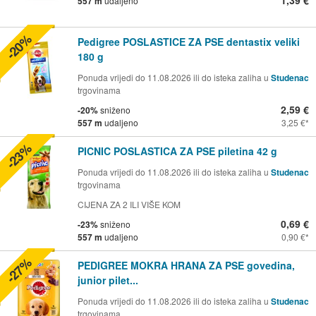
1,39 €
557 m
udaljeno
-20%
Pedigree POSLASTICE ZA PSE dentastix veliki
180 g
Ponuda vrijedi do 11.08.2026 ili do isteka zaliha u
Studenac
trgovinama
2,59 €
-20%
sniženo
557 m
udaljeno
3,25 €
-23%
PICNIC POSLASTICA ZA PSE piletina 42 g
Ponuda vrijedi do 11.08.2026 ili do isteka zaliha u
Studenac
trgovinama
CIJENA ZA 2 ILI VIŠE KOM
0,69 €
-23%
sniženo
557 m
udaljeno
0,90 €
-27%
PEDIGREE MOKRA HRANA ZA PSE govedina,
junior pilet...
Ponuda vrijedi do 11.08.2026 ili do isteka zaliha u
Studenac
trgovinama