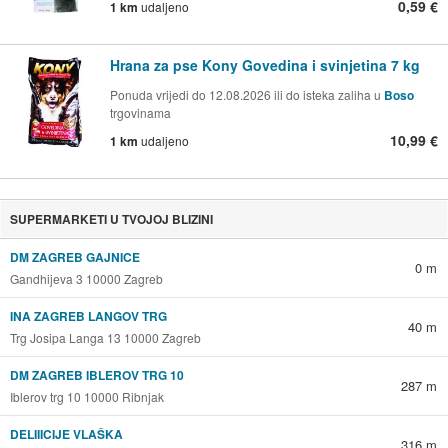
0,59 €
1 km
udaljeno
Hrana za pse Kony Govedina i svinjetina 7 kg
Ponuda vrijedi do 12.08.2026 ili do isteka zaliha u
Boso
trgovinama
10,99 €
1 km
udaljeno
SUPERMARKETI U TVOJOJ BLIZINI
DM ZAGREB GAJNICE
0 m
Gandhijeva 3 10000 Zagreb
INA ZAGREB LANGOV TRG
40 m
Trg Josipa Langa 13 10000 Zagreb
DM ZAGREB IBLEROV TRG 10
287 m
Iblerov trg 10 10000 Ribnjak
DELIIICIJE VLAŠKA
316 m