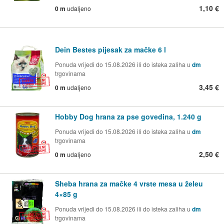
1,10 €
0 m
udaljeno
Dein Bestes pijesak za mačke 6 l
Ponuda vrijedi do 15.08.2026 ili do isteka zaliha u
dm
trgovinama
3,45 €
0 m
udaljeno
Hobby Dog hrana za pse govedina, 1.240 g
Ponuda vrijedi do 15.08.2026 ili do isteka zaliha u
dm
trgovinama
2,50 €
0 m
udaljeno
Sheba hrana za mačke 4 vrste mesa u želeu
4×85 g
Ponuda vrijedi do 15.08.2026 ili do isteka zaliha u
dm
trgovinama