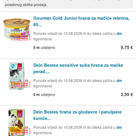
posebnog oblika prodaje.
Gourmet Gold Junior hrana za mačiće teletina,
85...
Ponuda vrijedi do 15.08.2026 ili do isteka zaliha u
dm
trgovinama
0,75 €
0 m
udaljeno
Dein Bestes sensitive suha hrana za mačke
perad,...
Ponuda vrijedi do 15.08.2026 ili do isteka zaliha u
dm
trgovinama
2,55 €
0 m
udaljeno
Dein Bestes hrana za glodavce i patuljaste
kuniće...
Ponuda vrijedi do 15.08.2026 ili do isteka zaliha u
dm
trgovinama