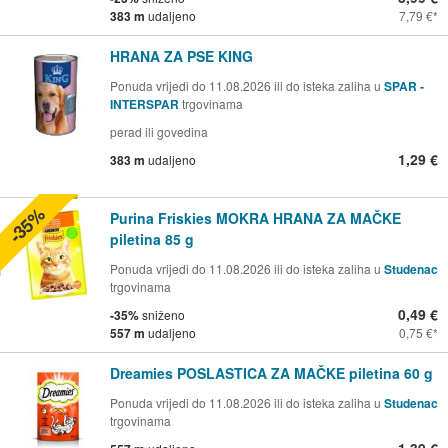
383 m
udaljeno
7,79 €
HRANA ZA PSE KING
Ponuda vrijedi do 11.08.2026 ili do isteka zaliha u
SPAR -
INTERSPAR
trgovinama
perad ili govedina
1,29 €
383 m
udaljeno
-35%
Purina Friskies MOKRA HRANA ZA MAČKE
piletina 85 g
Ponuda vrijedi do 11.08.2026 ili do isteka zaliha u
Studenac
trgovinama
0,49 €
-35%
sniženo
557 m
udaljeno
0,75 €
Dreamies POSLASTICA ZA MAČKE piletina 60 g
Ponuda vrijedi do 11.08.2026 ili do isteka zaliha u
Studenac
trgovinama