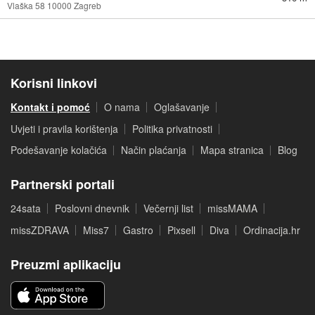
Vlaška 58 10000 Zagreb
Korisni linkovi
Kontakt i pomoć
O nama
Oglašavanje
Uvjeti i pravila korištenja
Politika privatnosti
Podešavanje kolačića
Način plaćanja
Mapa stranica
Blog
Partnerski portali
24sata
Poslovni dnevnik
Večernji list
missMAMA
missZDRAVA
Miss7
Gastro
Pixsell
Diva
Ordinacija.hr
Preuzmi aplikaciju