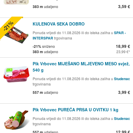
3,59 €
383 m
udaljeno
-21%
KULENOVA SEKA DOBRO
Ponuda vrijedi do 11.08.2026 ili do isteka zaliha u
SPAR -
INTERSPAR
trgovinama
18,99 €
-21%
sniženo
383 m
udaljeno
23,99 €
Pik Vrbovec MIJEŠANO MLJEVENO MESO svjež,
540 g
Ponuda vrijedi do 11.08.2026 ili do isteka zaliha u
Studenac
trgovinama
3,99 €
557 m
udaljeno
Pik Vrbovec PUREĆA PRSA U OVITKU 1 kg
Ponuda vrijedi do 11.08.2026 ili do isteka zaliha u
Studenac
trgovinama
12,99 €
557 m
udaljeno