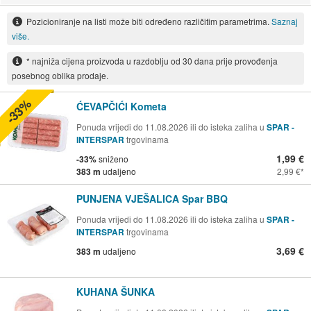
Pozicioniranje na listi može biti određeno različitim parametrima.
Saznaj
više.
* najniža cijena proizvoda u razdoblju od 30 dana prije provođenja
posebnog oblika prodaje.
-33%
ĆEVAPČIĆI Kometa
Ponuda vrijedi do 11.08.2026 ili do isteka zaliha u
SPAR -
INTERSPAR
trgovinama
1,99 €
-33%
sniženo
383 m
udaljeno
2,99 €
PUNJENA VJEŠALICA Spar BBQ
Ponuda vrijedi do 11.08.2026 ili do isteka zaliha u
SPAR -
INTERSPAR
trgovinama
3,69 €
383 m
udaljeno
KUHANA ŠUNKA