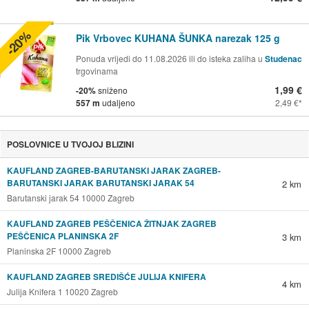
-20%
Pik Vrbovec KUHANA ŠUNKA narezak 125 g
Ponuda vrijedi do 11.08.2026 ili do isteka zaliha u
Studenac
trgovinama
1,99 €
-20%
sniženo
557 m
udaljeno
2,49 €
POSLOVNICE U TVOJOJ BLIZINI
KAUFLAND ZAGREB-BARUTANSKI JARAK ZAGREB-
BARUTANSKI JARAK BARUTANSKI JARAK 54
2 km
Barutanski jarak 54 10000 Zagreb
KAUFLAND ZAGREB PEŠČENICA ŽITNJAK ZAGREB
PEŠČENICA PLANINSKA 2F
3 km
Planinska 2F 10000 Zagreb
KAUFLAND ZAGREB SREDIŠĆE JULIJA KNIFERA
4 km
Julija Knifera 1 10020 Zagreb