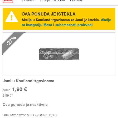
2 km
1
OVA PONUDA JE ISTEKLA
Akcija u Kaufland trgovinama za Jami je istekla.
Akcije
za kategoriju Meso i suhomesnati proizvodi
-27%
Jami u Kaufland trgovinama
1,90 €
samo
2,59 €
Ova ponuda je neaktivna
Jami razne vrste MPC 2.5.2025=2,99€