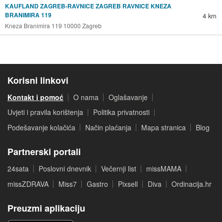
KAUFLAND ZAGREB-RAVNICE ZAGREB RAVNICE KNEZA
BRANIMIRA 119
4 km
Kneza Branimira 119 10000 Zagreb
Korisni linkovi
Kontakt i pomoć
O nama
Oglašavanje
Uvjeti i pravila korištenja
Politika privatnosti
Podešavanje kolačića
Način plaćanja
Mapa stranica
Blog
Partnerski portali
24sata
Poslovni dnevnik
Večernji list
missMAMA
missZDRAVA
Miss7
Gastro
Pixsell
Diva
Ordinacija.hr
Preuzmi aplikaciju