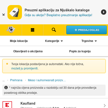
Preuzmi aplikaciju za Njuškalo kataloge
Gdje su akcije? Besplatno preuzimanje aplikacije!
PREDAJ OGLAS
Moja lokacija
Kategorije
Trgovine
Obavijesti o akcijama
Popis za kupnju
Tvoja lokacija postavljena je automatski. Ako nije točna,
možeš ju promijeniti
.
Prehrana
Meso i suhomesnati proizvodi
* najniža cijena proizvoda u razdoblju od 30 dana prije provođenja
posebnog oblika prodaje.
Kaufland
Otvoreno
Udaljenost:
katalozi