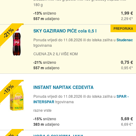
180 g
1,99 €
-13%
sniženo
557 m
udaljeno
2,29 €
-21%
PREPORUKA
SKY GAZIRANO PIĆE cola 0,5 l
Ponuda vrijedi do 11.08.2026 ili do isteka zaliha u
Studenac
trgovinama
CIJENA ZA 2 ILI VIŠE KOM
0,75 €
-21%
sniženo
557 m
udaljeno
0,95 €
-15%
INSTANT NAPITAK CEDEVITA
Ponuda vrijedi do 11.08.2026 ili do isteka zaliha u
SPAR -
INTERSPAR
trgovinama
razne vrste
5,69 €
-15%
sniženo
383 m
udaljeno
6,69 €