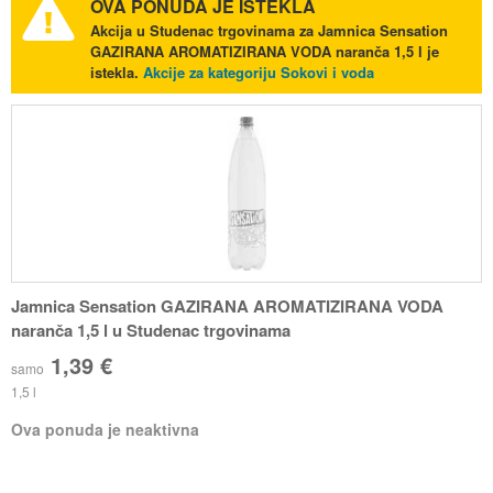
OVA PONUDA JE ISTEKLA
Akcija u Studenac trgovinama za Jamnica Sensation
GAZIRANA AROMATIZIRANA VODA naranča 1,5 l je
istekla.
Akcije za kategoriju Sokovi i voda
Jamnica Sensation GAZIRANA AROMATIZIRANA VODA
naranča 1,5 l u Studenac trgovinama
1,39 €
samo
1,5 l
Ova ponuda je neaktivna