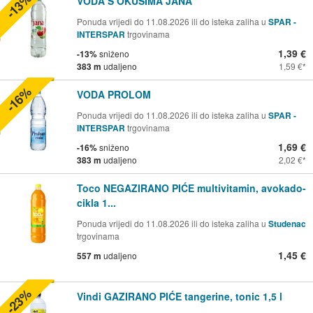
-13%
VODA S OKUSIMA JANA
Ponuda vrijedi do 11.08.2026 ili do isteka zaliha u
SPAR -
INTERSPAR
trgovinama
1,39 €
-13%
sniženo
383 m
udaljeno
1,59 €
-16%
VODA PROLOM
Ponuda vrijedi do 11.08.2026 ili do isteka zaliha u
SPAR -
INTERSPAR
trgovinama
1,69 €
-16%
sniženo
383 m
udaljeno
2,02 €
Toco NEGAZIRANO PIĆE multivitamin, avokado-
cikla 1...
Ponuda vrijedi do 11.08.2026 ili do isteka zaliha u
Studenac
trgovinama
1,45 €
557 m
udaljeno
-23%
Vindi GAZIRANO PIĆE tangerine, tonic 1,5 l