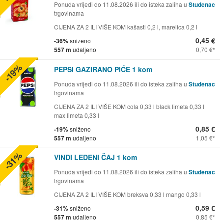
Ponuda vrijedi do 11.08.2026 ili do isteka zaliha u
Studenac
trgovinama
CIJENA ZA 2 ILI VIŠE KOM kašasti 0,2 l, marelica 0,2 l
0,45 €
-36%
sniženo
557 m
udaljeno
0,70 €
-19%
PEPSI GAZIRANO PIĆE 1 kom
Ponuda vrijedi do 11.08.2026 ili do isteka zaliha u
Studenac
trgovinama
CIJENA ZA 2 ILI VIŠE KOM cola 0,33 l black limeta 0,33 l
max limeta 0,33 l
0,85 €
-19%
sniženo
557 m
udaljeno
1,05 €
-31%
VINDI LEDENI ČAJ 1 kom
Ponuda vrijedi do 11.08.2026 ili do isteka zaliha u
Studenac
trgovinama
CIJENA ZA 2 ILI VIŠE KOM breksva 0,33 l mango 0,33 l
0,59 €
-31%
sniženo
557 m
udaljeno
0,85 €