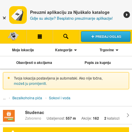
Preuzmi aplikaciju za Njuškalo kataloge
Gdje su akcije? Besplatno preuzimanje aplikacije!
PREDAJ OGLAS
Moja lokacija
Kategorije
Trgovine
Obavijesti o akcijama
Popis za kupnju
Tvoja lokacija postavljena je automatski. Ako nije točna,
možeš ju promijeniti
.
Bezalkoholna pića
Sokovi i voda
Studenac
Zatvoreno
Udaljenost:
557 m
Akcije:
162
2
katalozi