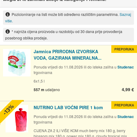
Pozicioniranje na listi može biti određeno različitim parametrima.
Saznaj
više.
* najniža cijena proizvoda u razdoblju od 30 dana prije provođenja
posebnog oblika prodaje.
PREPORUKA
Jamnica PRIRODNA IZVORSKA
VODA, GAZIRANA MINERALNA...
Ponuda vrijedi do 11.08.2026 ili do isteka zaliha u
Studenac
trgovinama
6x1,5 l
4,99 €
557 m
udaljeno
-13%
PREPORUKA
NUTRINO LAB VOĆNI PIRE 1 kom
Ponuda vrijedi do 11.08.2026 ili do isteka zaliha u
Studenac
trgovinama
CIJENA ZA 2 ILI VIŠE KOM much berry mix 180 g, berry
blossom mix 180 g, power mix 180 g, cloudy tropical mix