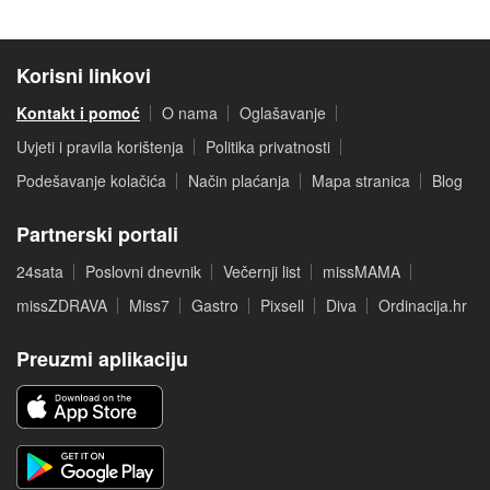
Korisni linkovi
Kontakt i pomoć
O nama
Oglašavanje
Uvjeti i pravila korištenja
Politika privatnosti
Podešavanje kolačića
Način plaćanja
Mapa stranica
Blog
Partnerski portali
24sata
Poslovni dnevnik
Večernji list
missMAMA
missZDRAVA
Miss7
Gastro
Pixsell
Diva
Ordinacija.hr
Preuzmi aplikaciju