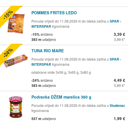
-15%
POMMES FRITES LEDO
Ponuda vrijedi do 11.08.2026 ili do isteka zaliha u
SPAR -
INTERSPAR
trgovinama
3,39 €
-15%
sniženo
383 m
udaljeno
3,99 €
-24%
TUNA RIO MARE
Ponuda vrijedi do 11.08.2026 ili do isteka zaliha u
SPAR -
INTERSPAR
trgovinama
odabrane vrste 3x56 g, 3x65 g, 3x80 g
4,49 €
-24%
sniženo
383 m
udaljeno
5,89 €
Podravka DŽEM marelica 360 g
Ponuda vrijedi do 11.08.2026 ili do isteka zaliha u
Studenac
trgovinama
1,99 €
557 m
udaljeno