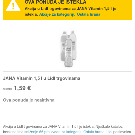
OVA PONUDA JE ISTEKLA
Akcija u Lidl trgovinama za JANA Vitamin 1,5 l je
istekla.
Akcije za kategoriju Ostala hrana
JANA Vitamin 1,5 l u Lidl trgovinama
1,59 €
samo
Ova ponuda je neaktivna
Akcija u Lidl trgovinama za JANA Vitamin 1,5 l je istekla. Njuškalo katalozi
trenutno ima
sniženje 66 proizvoda za kategoriju Ostala hrana
.
Lidl
poslovnica