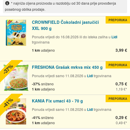
* najniža cijena proizvoda u razdoblju od 30 dana prije provođenja
posebnog oblika prodaje.
PREPORUKA
CROWNFIELD Čokoladni jastučići
XXL 900 g
Ponuda vrijedi do 16.08.2026 ili do isteka zaliha u
Lidl
trgovinama
3,99 €
1 km
udaljeno
-37%
PREPORUKA
FRESHONA Grašak mrkva mix 450 g
Ponuda vrijedi samo 11.08.2026 u
Lidl
trgovinama
0,75 €
-37%
sniženo
1 km
udaljeno
1,19 €
-41%
PREPORUKA
KANIA Fix umaci 43 - 70 g
Ponuda vrijedi samo 11.08.2026 u
Lidl
trgovinama
0,29 €
-41%
sniženo
1 km
udaljeno
0,49 €