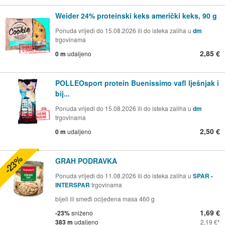
Weider 24% proteinski keks američki keks, 90 g
Ponuda vrijedi do 15.08.2026 ili do isteka zaliha u
dm
trgovinama
2,85 €
0 m
udaljeno
POLLEOsport protein Buenissimo vafl lješnjak i
bij...
Ponuda vrijedi do 15.08.2026 ili do isteka zaliha u
dm
trgovinama
2,50 €
0 m
udaljeno
-23%
GRAH PODRAVKA
Ponuda vrijedi do 11.08.2026 ili do isteka zaliha u
SPAR -
INTERSPAR
trgovinama
bijeli ili smeđi ocijeđena masa 460 g
1,69 €
-23%
sniženo
383 m
udaljeno
2,19 €