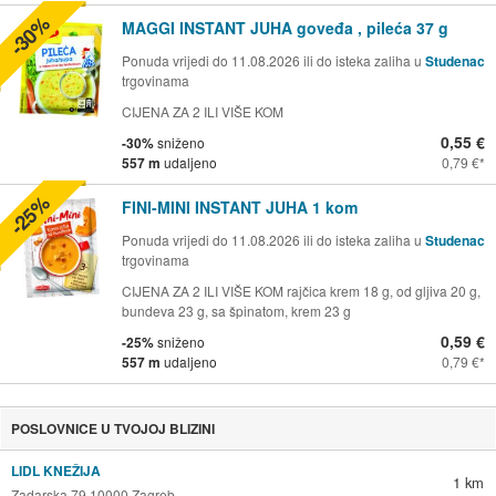
-30%
MAGGI INSTANT JUHA goveđa , pileća 37 g
Ponuda vrijedi do 11.08.2026 ili do isteka zaliha u
Studenac
trgovinama
CIJENA ZA 2 ILI VIŠE KOM
0,55 €
-30%
sniženo
557 m
udaljeno
0,79 €
-25%
FINI-MINI INSTANT JUHA 1 kom
Ponuda vrijedi do 11.08.2026 ili do isteka zaliha u
Studenac
trgovinama
CIJENA ZA 2 ILI VIŠE KOM rajčica krem 18 g, od gljiva 20 g,
bundeva 23 g, sa špinatom, krem 23 g
0,59 €
-25%
sniženo
557 m
udaljeno
0,79 €
POSLOVNICE U TVOJOJ BLIZINI
LIDL KNEŽIJA
1 km
Zadarska 79 10000 Zagreb