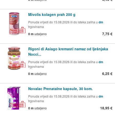
Mivolis kolagen prah 200 g
Ponuda vrijedi do 15.08.2026 ili do isteka zaliha u
dm
trgovinama
7,75 €
0 m
udaljeno
Rigoni di Asiago kremasti namaz od lješnjaka
Nocci...
Ponuda vrijedi do 15.08.2026 ili do isteka zaliha u
dm
trgovinama
6,25 €
0 m
udaljeno
Novalac Prenatalne kapsule, 30 kom.
Ponuda vrijedi do 15.08.2026 ili do isteka zaliha u
dm
trgovinama
18,95 €
0 m
udaljeno