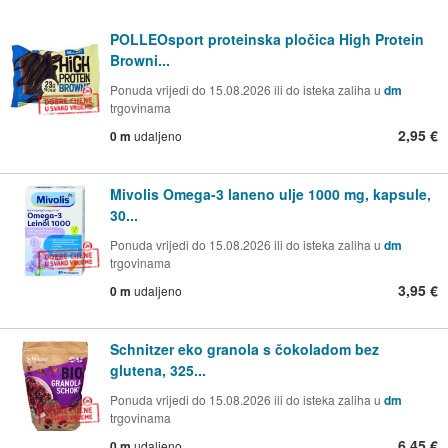
POLLEOsport proteinska pločica High Protein
Browni...
Ponuda vrijedi do 15.08.2026 ili do isteka zaliha u
dm
trgovinama
2,95 €
0 m
udaljeno
Mivolis Omega-3 laneno ulje 1000 mg, kapsule,
30...
Ponuda vrijedi do 15.08.2026 ili do isteka zaliha u
dm
trgovinama
3,95 €
0 m
udaljeno
Schnitzer eko granola s čokoladom bez
glutena, 325...
Ponuda vrijedi do 15.08.2026 ili do isteka zaliha u
dm
trgovinama
6,45 €
0 m
udaljeno