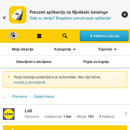
Preuzmi aplikaciju za Njuškalo kataloge
Gdje su akcije? Besplatno preuzimanje aplikacije!
PREDAJ OGLAS
Moja lokacija
Kategorije
Trgovine
Obavijesti o akcijama
Popis za kupnju
Tvoja lokacija postavljena je automatski. Ako nije točna,
možeš ju promijeniti
.
Prehrana
Ostala hrana
Lidl
Otvoreno
Udaljenost:
1 km
Akcije:
151
1
katalozi