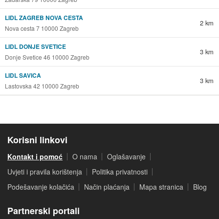
LIDL ZAGREB NOVA CESTA
2 km
Nova cesta 7 10000 Zagreb
LIDL DONJE SVETICE
3 km
Donje Svetice 46 10000 Zagreb
LIDL SAVICA
3 km
Lastovska 42 10000 Zagreb
Korisni linkovi
Kontakt i pomoć
O nama
Oglašavanje
Uvjeti i pravila korištenja
Politika privatnosti
Podešavanje kolačića
Način plaćanja
Mapa stranica
Blog
Partnerski portali