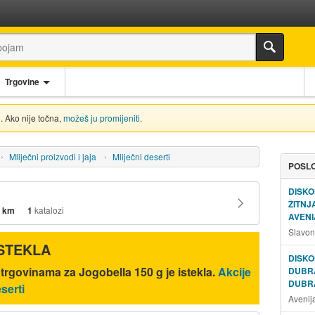
Trgovine
. Ako nije točna,
možeš ju promijeniti
.
Mliječni proizvodi i jaja
Mliječni deserti
POSLO
DISKO
ŽITN
 km
1
katalozi
AVENI
Slavon
ISTEKLA
DISKO
 trgovinama za Jogobella 150 g je istekla.
Akcije
DUBR
DUBR
serti
Avenij