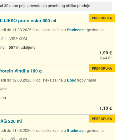
 od 30 dana prije provođenja posebnog oblika prodaje.
PREPORUKA
LIJEKO proteinsko 500 ml
edi do 11.08.2026 ili do isteka zaliha u
Studenac
trgovinama
 2 ILI VIŠE KOM
eno
557 m
udaljeno
1,99 €
2,44 €
PREPORUKA
rotein Vindija 180 g
edi do 12.08.2026 ili do isteka zaliha u
Boso
trgovinama
rste
jeno
1,10 €
PREPORUKA
AG 220 ml
edi do 11.08.2026 ili do isteka zaliha u
Studenac
trgovinama
 2 ILI VIŠE KOM