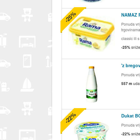
-25%
NAMAZ 
Ponuda vrij
trgovinam
classic ili
-25%
sniž
'z brego
Ponuda vrij
557 m
uda
-22%
Dukat B
Ponuda vrij
-22%
sniž