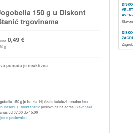
DISKO
VELE
Jogobella 150 g u Diskont
AVENI
Stanić trgovinama
Slavon
DISKO
0,49 €
ZAGR
amo
Zagreb
50 g
va ponuda je neaktivna
gobella 150 g je istekla. Njuškalo katalozi trenutno ima
ni deserti
.
Diskont Stanić
poslovnica na adresi
Slavonska
danas od
07:00
do
15:00
ijeme poslovnica.