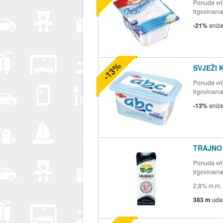
Ponuda vrij
trgovinam
-21%
sniž
-13%
SVJEŽI 
Ponuda vrij
trgovinam
-13%
sniž
TRAJNO 
Ponuda vrij
trgovinam
2,8% m.m.
383 m
uda