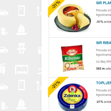
-31%
SIR PLA
Ponuda vrij
trgovinam
-31%
sniž
SIR RIB
Ponuda vrij
trgovinam
Uz Moj SP
383 m
uda
-21%
TOPLJEN
Ponuda vrij
trgovinam
-21%
sniž