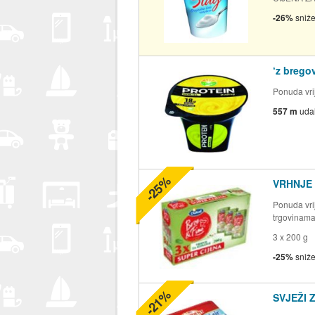
-26%
sniž
‘z brego
Ponuda vrij
557 m
uda
-25%
VRHNJE 
Ponuda vrij
trgovinam
3 x 200 g
-25%
sniž
-21%
SVJEŽI 