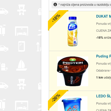
* najniža cijena proizvoda u razdoblju
-18%
DUKAT M
Ponuda vrij
CIJENA ZA
-18%
sniž
Puding P
Ponuda vrij
Odabrane v
1 km
udal
-26%
LEDO ŠL
Ponuda vrij
CIJENA ZA