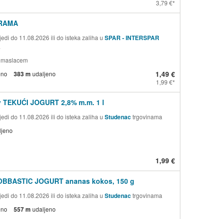
3,79 €
RAMA
edi do 11.08.2026 ili do isteka zaliha u
SPAR - INTERSPAR
a
 s maslacem
1,49 €
eno
383 m
udaljeno
1,99 €
v TEKUĆI JOGURT 2,8% m.m. 1 l
edi do 11.08.2026 ili do isteka zaliha u
Studenac
trgovinama
ljeno
1,99 €
OBBASTIC JOGURT ananas kokos, 150 g
edi do 11.08.2026 ili do isteka zaliha u
Studenac
trgovinama
eno
557 m
udaljeno