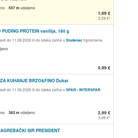
eno
557 m
udaljeno
1,69 €
2,29 €
v PUDING PROTEIN vanilija, 180 g
edi do 11.08.2026 ili do isteka zaliha u
Studenac
trgovinama
ljeno
0,99 €
ZA KUHANJE BRZO&FINO Dukat
edi do 11.08.2026 ili do isteka zaliha u
SPAR - INTERSPAR
a
2,99 €
eno
383 m
udaljeno
3,99 €
ZAGREBAČKI SIR PRESIDENT