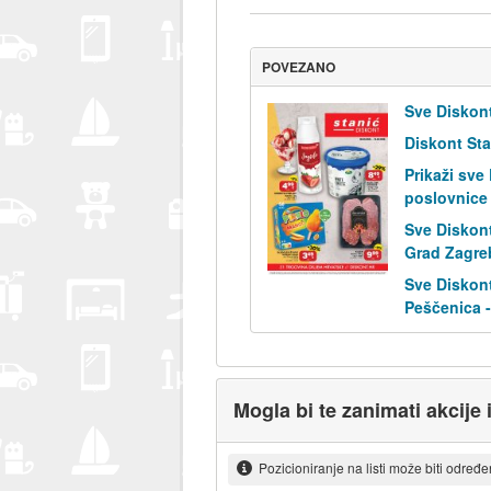
POVEZANO
Sve Diskont
Diskont Sta
Prikaži sve
poslovnice
Sve Diskont
Grad Zagre
Sve Diskont
Peščenica -
Mogla bi te zanimati akcije 
Pozicioniranje na listi može biti određ