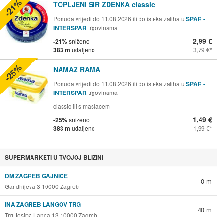
-21%
TOPLJENI SIR ZDENKA classic
Ponuda vrijedi do 11.08.2026 ili do isteka zaliha u
SPAR -
INTERSPAR
trgovinama
2,99 €
-21%
sniženo
383 m
udaljeno
3,79 €
-25%
NAMAZ RAMA
Ponuda vrijedi do 11.08.2026 ili do isteka zaliha u
SPAR -
INTERSPAR
trgovinama
classic ili s maslacem
1,49 €
-25%
sniženo
383 m
udaljeno
1,99 €
SUPERMARKETI U TVOJOJ BLIZINI
DM ZAGREB GAJNICE
0 m
Gandhijeva 3 10000 Zagreb
INA ZAGREB LANGOV TRG
40 m
Trg Josipa Langa 13 10000 Zagreb