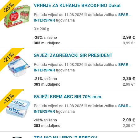
-25%
VRHNJE ZA KUHANJE BRZO&FINO Dukat
Ponuda vrijedi do 11.08.2026 ili do isteka zaliha u
SPAR -
INTERSPAR
trgovinama
3 x 200 g
2,99 €
-25%
sniženo
383 m
udaljeno
3,99 €
-21%
SVJEŽI ZAGREBAČKI SIR PRESIDENT
Ponuda vrijedi do 11.08.2026 ili do isteka zaliha u
SPAR -
INTERSPAR
trgovinama
2,35 €
-21%
sniženo
383 m
udaljeno
2,99 €
-13%
SVJEŽI KREM ABC SIR 70% m.m.
Ponuda vrijedi do 11.08.2026 ili do isteka zaliha u
SPAR -
INTERSPAR
trgovinama
2,09 €
-13%
sniženo
383 m
udaljeno
2,39 €
TRAJNO MLIJEKO ‘Z BREGOV