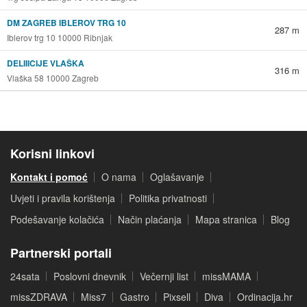
DM ZAGREB IBLEROV TRG 10
287 m
Iblerov trg 10 10000 Ribnjak
DELIIICIJE VLAŠKA
316 m
Vlaška 58 10000 Zagreb
Korisni linkovi
Kontakt i pomoć
O nama
Oglašavanje
Uvjeti i pravila korištenja
Politika privatnosti
Podešavanje kolačića
Način plaćanja
Mapa stranica
Blog
Partnerski portali
24sata
Poslovni dnevnik
Večernji list
missMAMA
missZDRAVA
Miss7
Gastro
Pixsell
Diva
Ordinacija.hr