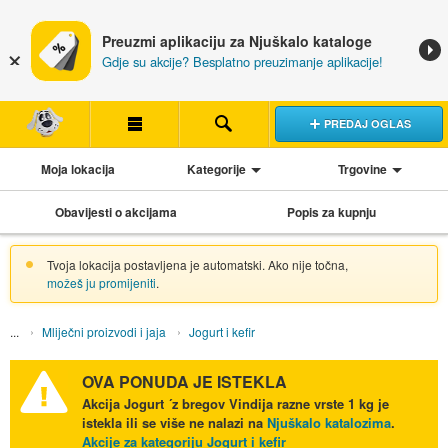
Preuzmi aplikaciju za Njuškalo kataloge
Gdje su akcije? Besplatno preuzimanje aplikacije!
PREDAJ OGLAS
Moja lokacija
Kategorije
Trgovine
Obavijesti o akcijama
Popis za kupnju
Tvoja lokacija postavljena je automatski. Ako nije točna,
možeš ju promijeniti
.
Mliječni proizvodi i jaja
Jogurt i kefir
OVA PONUDA JE ISTEKLA
Akcija
Jogurt ´z bregov Vindija razne vrste 1 kg
je
istekla ili se više ne nalazi na
Njuškalo katalozima
.
Akcije za kategoriju Jogurt i kefir