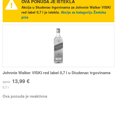
OVA PONUDA JE ISTEKLA
Akcija u Studenac trgovinama za Johnnie Walker VISKI
red label 0,7 l je istekla.
Akcije za kategoriju Žestoka
pića
Johnnie Walker VISKI red label 0,7 l u Studenac trgovinama
13,99 €
samo
0,7 l
Ova ponuda je neaktivna