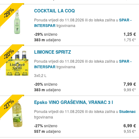
-29%
COCKTAIL LA COQ
Ponuda vrijedi do 11.08.2026 ili do isteka zaliha u
SPAR -
INTERSPAR
trgovinama
1,25 €
-29%
sniženo
383 m
udaljeno
1,75 €
-20%
LIMONCE SPRITZ
Ponuda vrijedi do 11.08.2026 ili do isteka zaliha u
SPAR -
INTERSPAR
trgovinama
3x0,2 L
7,99 €
-20%
sniženo
383 m
udaljeno
9,99 €
-27%
Epsko VINO GRAŠEVINA, VRANAC 3 l
Ponuda vrijedi do 11.08.2026 ili do isteka zaliha u
Studenac
trgovinama
6,99 €
-27%
sniženo
557 m
udaljeno
9,55 €