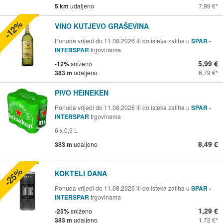
5 km
udaljeno
7,99 €
-12%
VINO KUTJEVO GRAŠEVINA
Ponuda vrijedi do 11.08.2026 ili do isteka zaliha u
SPAR -
INTERSPAR
trgovinama
5,99 €
-12%
sniženo
383 m
udaljeno
6,79 €
PIVO HEINEKEN
Ponuda vrijedi do 11.08.2026 ili do isteka zaliha u
SPAR -
INTERSPAR
trgovinama
6 x 0,5 L
8,49 €
383 m
udaljeno
-25%
KOKTELI DANA
Ponuda vrijedi do 11.08.2026 ili do isteka zaliha u
SPAR -
INTERSPAR
trgovinama
1,29 €
-25%
sniženo
383 m
udaljeno
1,72 €