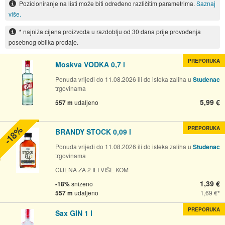
Pozicioniranje na listi može biti određeno različitim parametrima.
Saznaj
više.
* najniža cijena proizvoda u razdoblju od 30 dana prije provođenja
posebnog oblika prodaje.
PREPORUKA
Moskva VODKA 0,7 l
Ponuda vrijedi do 11.08.2026 ili do isteka zaliha u
Studenac
trgovinama
5,99 €
557 m
udaljeno
-18%
PREPORUKA
BRANDY STOCK 0,09 l
Ponuda vrijedi do 11.08.2026 ili do isteka zaliha u
Studenac
trgovinama
CIJENA ZA 2 ILI VIŠE KOM
1,39 €
-18%
sniženo
557 m
udaljeno
1,69 €
PREPORUKA
Sax GIN 1 l