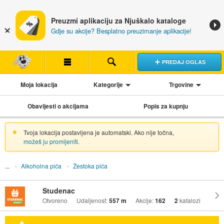
Preuzmi aplikaciju za Njuškalo kataloge
Gdje su akcije? Besplatno preuzimanje aplikacije!
PREDAJ OGLAS
Moja lokacija
Kategorije
Trgovine
Obavijesti o akcijama
Popis za kupnju
Tvoja lokacija postavljena je automatski. Ako nije točna,
možeš ju promijeniti
.
Alkoholna pića
Žestoka pića
Studenac
Otvoreno
Udaljenost:
557 m
Akcije:
162
2
katalozi