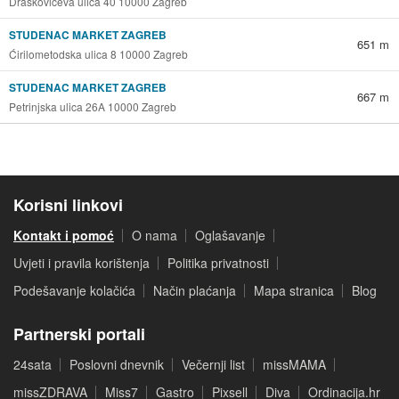
Draškovićeva ulica 40 10000 Zagreb
STUDENAC MARKET ZAGREB
651 m
Ćirilometodska ulica 8 10000 Zagreb
STUDENAC MARKET ZAGREB
667 m
Petrinjska ulica 26A 10000 Zagreb
Korisni linkovi
Kontakt i pomoć
O nama
Oglašavanje
Uvjeti i pravila korištenja
Politika privatnosti
Podešavanje kolačića
Način plaćanja
Mapa stranica
Blog
Partnerski portali
24sata
Poslovni dnevnik
Večernji list
missMAMA
missZDRAVA
Miss7
Gastro
Pixsell
Diva
Ordinacija.hr