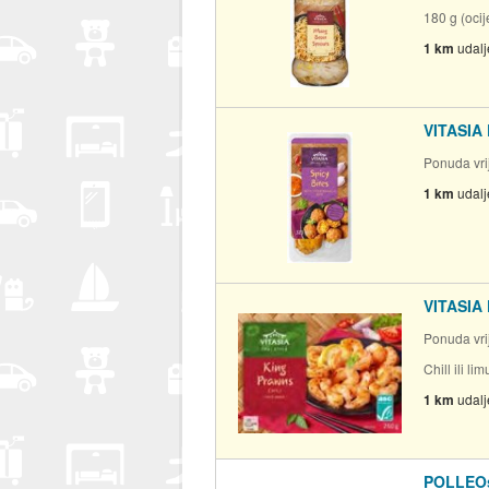
180 g (oci
1 km
udal
VITASIA 
Ponuda vrij
1 km
udal
VITASIA 
Ponuda vrij
Chill ili li
1 km
udal
POLLEOsp