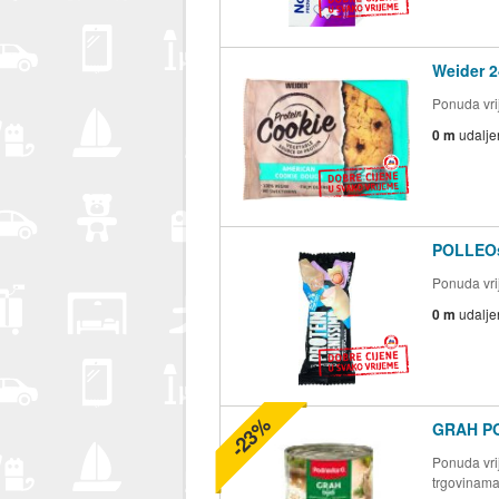
Weider 2
Ponuda vrij
0 m
udalje
POLLEOsp
Ponuda vrij
0 m
udalje
-23%
GRAH P
Ponuda vrij
trgovinam