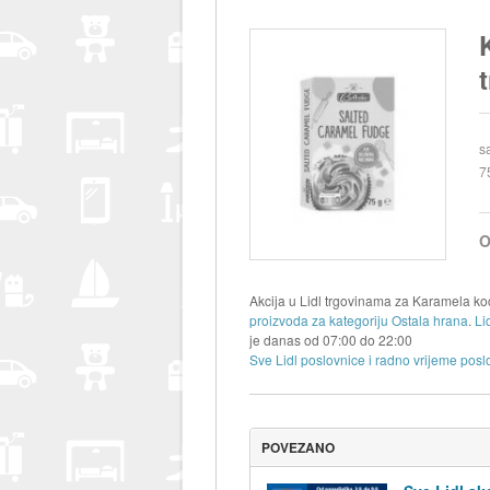
s
7
O
Akcija u Lidl trgovinama za Karamela koc
proizvoda za kategoriju Ostala hrana
.
Li
je danas od
07:00
do
22:00
Sve Lidl poslovnice i radno vrijeme posl
POVEZANO