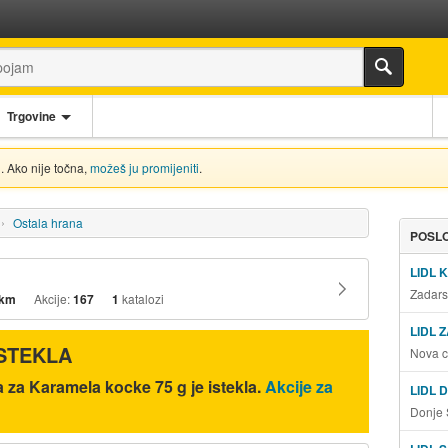
Trgovine
. Ako nije točna,
možeš ju promijeniti
.
Ostala hrana
POSLO
LIDL 
Zadars
 km
Akcije:
167
1
katalozi
LIDL 
ISTEKLA
Nova c
a za Karamela kocke 75 g je istekla.
Akcije za
LIDL 
Donje 