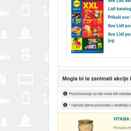
Sve Lidl ak
Lidl katalo
Prikaži sve
Sve Lidl po
Sve Lidl po
jug
Mogla bi te zanimati akcije 
Pozicioniranje na listi može biti određ
* najniža cijena proizvoda u razdoblju
VITASIA 
Ponuda vrij