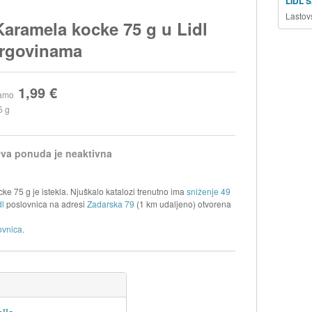
LIDL 
Lastov
Karamela kocke 75 g u Lidl
trgovinama
1,99 €
amo
5 g
va ponuda je neaktivna
ke 75 g je istekla. Njuškalo katalozi trenutno ima
sniženje 49
dl
poslovnica na adresi
Zadarska 79
(1 km udaljeno) otvorena
ovnica.