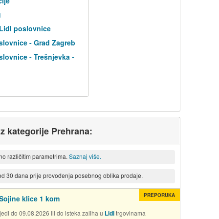
cije
g
 Lidl poslovnice
slovnice - Grad Zagreb
slovnice - Trešnjevka -
iz kategorije Prehrana:
eno različitim parametrima.
Saznaj više.
 od 30 dana prije provođenja posebnog oblika prodaje.
PREPORUKA
Sojine klice 1 kom
edi do 09.08.2026 ili do isteka zaliha u
Lidl
trgovinama