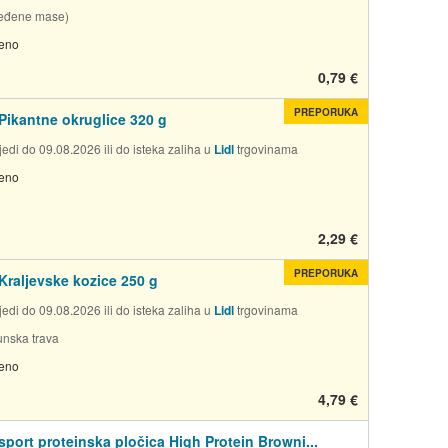
jeđene mase)
jeno
0,79 €
PREPORUKA
Pikantne okruglice 320 g
edi do 09.08.2026 ili do isteka zaliha u
Lidl
trgovinama
jeno
2,29 €
PREPORUKA
Kraljevske kozice 250 g
edi do 09.08.2026 ili do isteka zaliha u
Lidl
trgovinama
munska trava
jeno
4,79 €
ort proteinska pločica High Protein Browni...