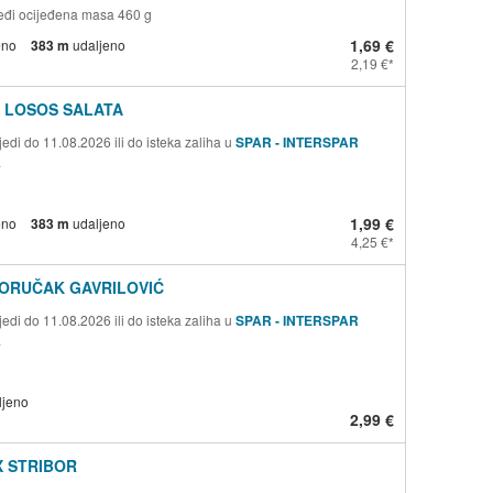
smeđi ocijeđena masa 460 g
1,69 €
eno
383 m
udaljeno
2,19 €
I LOSOS SALATA
edi do 11.08.2026 ili do isteka zaliha u
SPAR - INTERSPAR
a
1,99 €
eno
383 m
udaljeno
4,25 €
DORUČAK GAVRILOVIĆ
edi do 11.08.2026 ili do isteka zaliha u
SPAR - INTERSPAR
a
ljeno
2,99 €
X STRIBOR