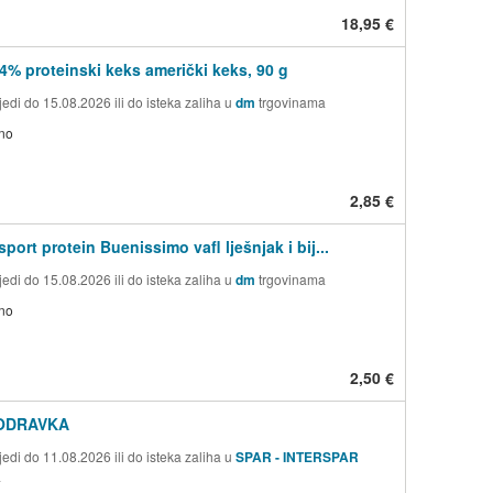
18,95 €
4% proteinski keks američki keks, 90 g
edi do 15.08.2026 ili do isteka zaliha u
dm
trgovinama
no
2,85 €
ort protein Buenissimo vafl lješnjak i bij...
edi do 15.08.2026 ili do isteka zaliha u
dm
trgovinama
no
2,50 €
ODRAVKA
edi do 11.08.2026 ili do isteka zaliha u
SPAR - INTERSPAR
a