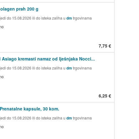
kolagen prah 200 g
edi do 15.08.2026 ili do isteka zaliha u
dm
trgovinama
no
7,75 €
i Asiago kremasti namaz od lješnjaka Nocci...
edi do 15.08.2026 ili do isteka zaliha u
dm
trgovinama
no
6,25 €
Prenatalne kapsule, 30 kom.
edi do 15.08.2026 ili do isteka zaliha u
dm
trgovinama
no