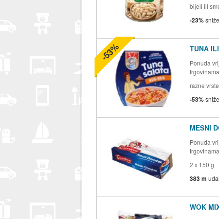
bijeli ili 
-23%
sniž
-53%
TUNA IL
Ponuda vrij
trgovinam
razne vrste
-53%
sniž
MESNI 
Ponuda vrij
trgovinam
2 x 150 g
383 m
uda
WOK MI