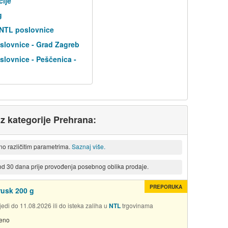
cije
g
 NTL poslovnice
slovnice - Grad Zagreb
lovnice - Peščenica -
iz kategorije Prehrana:
eno različitim parametrima.
Saznaj više.
 od 30 dana prije provođenja posebnog oblika prodaje.
PREPORUKA
rusk 200 g
edi do 11.08.2026 ili do isteka zaliha u
NTL
trgovinama
jeno