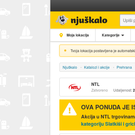
Moja lokacija
Kategorije
Tvoja lokacija postavljena je automatski
Njuškalo
Katalozi i akcije
Prehrana
NTL
Zatvoreno
Udaljenost:
2
OVA PONUDA JE 
Akcija u NTL trgovinam
kategoriju Slatkiši i gric