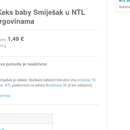
NTL S
Soblin
Keks baby Smiješak u NTL
trgovinama
1,49 €
amo
00 g
va ponuda je neaktivna
iješak je istekla. Njuškalo katalozi trenutno ima
sniženje 79
ce
.
NTL
poslovnica na adresi
Bužanova 36
(2 km udaljeno)
ovnica.