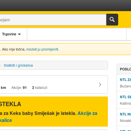
Trgovine
. Ako nije točna,
možeš ju promijeniti
.
Slatkiši i grickalice
POSLO
NTL 
Bužano
 km
Akcije:
91
2
katalozi
NTL S
ISTEKLA
Kašins
a za Keks baby Smiješak je istekla.
Akcije za
NTL N
kalice
Novaki