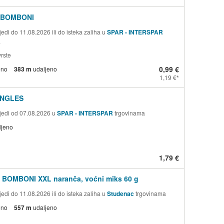
 BOMBONI
edi do 11.08.2026 ili do isteka zaliha u
SPAR - INTERSPAR
a
rste
0,99 €
eno
383 m
udaljeno
1,19 €
INGLES
jedi od 07.08.2026 u
SPAR - INTERSPAR
trgovinama
ljeno
1,79 €
 BOMBONI XXL naranča, voćni miks 60 g
edi do 11.08.2026 ili do isteka zaliha u
Studenac
trgovinama
eno
557 m
udaljeno