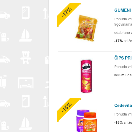
-17%
GUMENI
Ponuda vrij
trgovinam
odabrane v
-17%
sniž
ČIPS PR
Ponuda vri
383 m
uda
-15%
Cedevita
Ponuda vrij
-15%
sniž