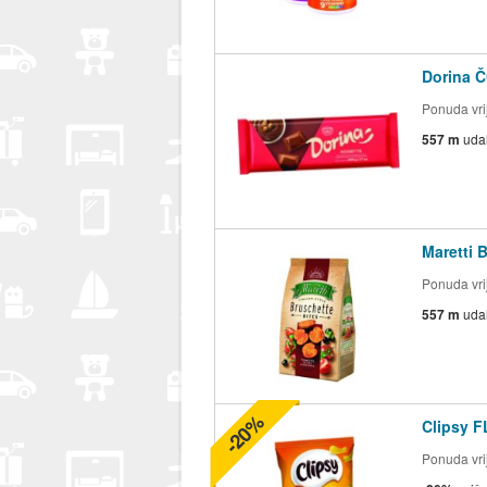
Dorina Č
Ponuda vrij
557 m
uda
Maretti 
Ponuda vrij
557 m
uda
-20%
Clipsy F
Ponuda vrij