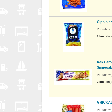
Čips sla
Ponuda vrij
2 km
udal
Keks ame
Smiješak 
Ponuda vrij
2 km
udal
GRICKAL
Ponuda vrij