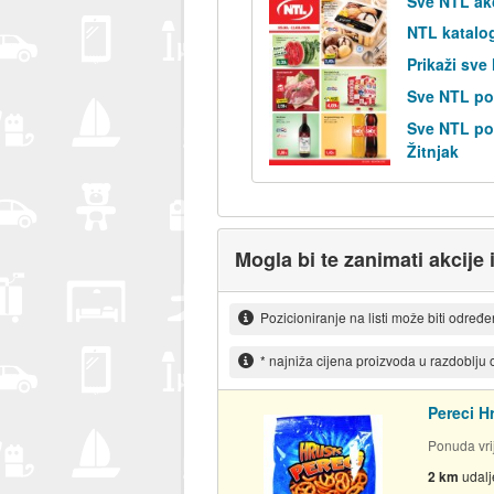
Sve NTL ak
NTL katalo
Prikaži sve
Sve NTL po
Sve NTL pos
Žitnjak
Mogla bi te zanimati akcije 
Pozicioniranje na listi može biti određ
* najniža cijena proizvoda u razdoblju
Pereci H
Ponuda vrij
2 km
udal