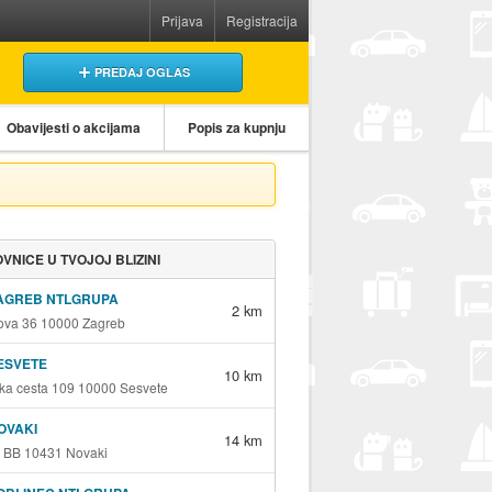
Prijava
Registracija
PREDAJ OGLAS
Obavijesti o akcijama
Popis za kupnju
VNICE U TVOJOJ BLIZINI
ZAGREB NTLGRUPA
2 km
va 36 10000 Zagreb
ESVETE
10 km
ka cesta 109 10000 Sesvete
OVAKI
14 km
 BB 10431 Novaki