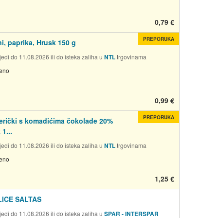
0,79 €
PREPORUKA
ni, paprika, Hrusk 150 g
edi do 11.08.2026 ili do isteka zaliha u
NTL
trgovinama
jeno
0,99 €
PREPORUKA
rički s komadićima čokolade 20%
1...
edi do 11.08.2026 ili do isteka zaliha u
NTL
trgovinama
jeno
1,25 €
ICE SALTAS
edi do 11.08.2026 ili do isteka zaliha u
SPAR - INTERSPAR