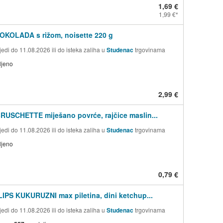
1,69 €
1,99 €
OKOLADA s rižom, noisette 220 g
edi do 11.08.2026 ili do isteka zaliha u
Studenac
trgovinama
ljeno
2,99 €
BRUSCHETTE miješano povrće, rajčice maslin...
edi do 11.08.2026 ili do isteka zaliha u
Studenac
trgovinama
ljeno
0,79 €
LIPS KUKURUZNI max piletina, dini ketchup...
edi do 11.08.2026 ili do isteka zaliha u
Studenac
trgovinama