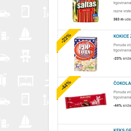
trgovinam
razne vrste
383 m
uda
-23%
KOKICE
Ponuda vrij
trgovinam
-23%
sniž
-44%
ČOKOLAD
Ponuda vrij
trgovinam
-44%
sniž
KEKS G