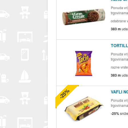
Ponuda vrij
trgovinam
odabrane v
383 m
uda
TORTILL
Ponuda vrij
trgovinam
razne vrste
383 m
uda
-25%
VAFLI N
Ponuda vrij
trgovinam
-25%
sniž