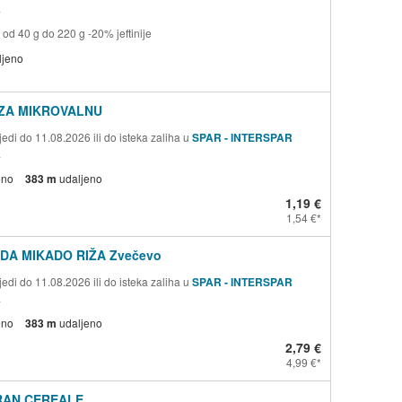
a
 od 40 g do 220 g -20% jeftinije
ljeno
 ZA MIKROVALNU
edi do 11.08.2026 ili do isteka zaliha u
SPAR - INTERSPAR
a
eno
383 m
udaljeno
1,19 €
1,54 €
A MIKADO RIŽA Zvečevo
edi do 11.08.2026 ili do isteka zaliha u
SPAR - INTERSPAR
a
eno
383 m
udaljeno
2,79 €
4,99 €
RAN CEREALE