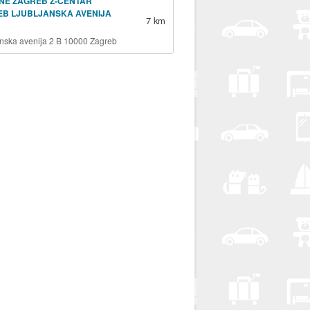
NE ZAGREB Z-CENTAR
EB LJUBLJANSKA AVENIJA
7 km
anska avenija 2 B 10000 Zagreb