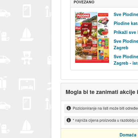
POVEZANO
Sve Plodine
Plodine kat
Prikaži sve
Sve Plodine
Zagreb
Sve Plodine
Zagreb - is
Mogla bi te zanimati akcije 
Pozicioniranje na listi može biti određ
* najniža cijena proizvoda u razdoblju
Domaća 