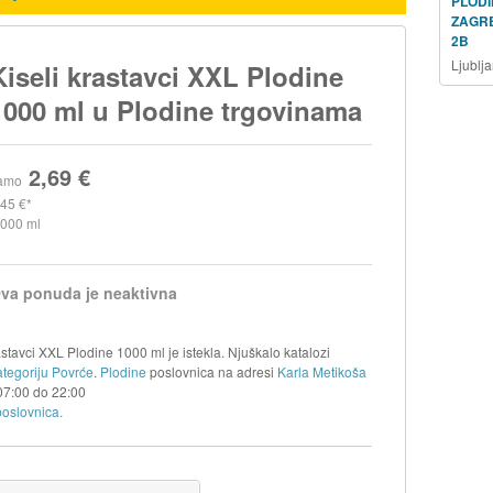
PLODI
ZAGR
2B
Ljublj
Kiseli krastavci XXL Plodine
1000 ml u Plodine trgovinama
2,69 €
amo
,45 €
.000 ml
va ponuda je neaktivna
stavci XXL Plodine 1000 ml je istekla. Njuškalo katalozi
ategoriju Povrće
.
Plodine
poslovnica na adresi
Karla Metikoša
07:00
do
22:00
poslovnica.