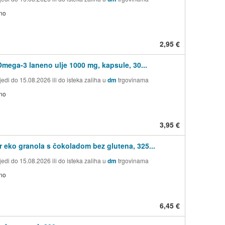
no
2,95 €
Omega-3 laneno ulje 1000 mg, kapsule, 30...
edi do 15.08.2026 ili do isteka zaliha u
dm
trgovinama
no
3,95 €
r eko granola s čokoladom bez glutena, 325...
edi do 15.08.2026 ili do isteka zaliha u
dm
trgovinama
no
6,45 €