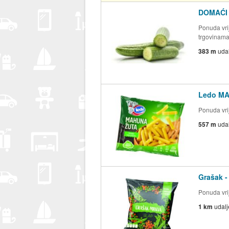
DOMAĆI
Ponuda vrij
trgovinam
383 m
uda
Ledo MA
Ponuda vrij
557 m
uda
Grašak -
Ponuda vrij
1 km
udal