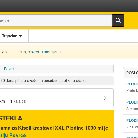
Trgovine
. Ako nije točna,
možeš ju promijeniti
.
Povrće
POSLO
d 30 dana prije provođenja posebnog oblika prodaje.
PLOD
Karla 
 km
1
katalozi
PLOD
Štefan
ISTEKLA
PLODI
Vice V
nama za Kiseli krastavci XXL Plodine 1000 ml je
oriju Povrće