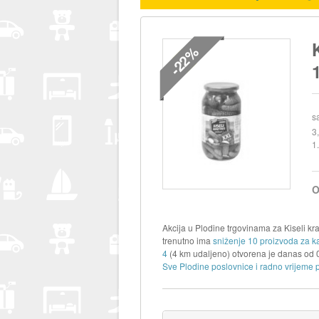
-22%
s
3
1
O
Akcija u Plodine trgovinama za Kiseli kra
trenutno ima
sniženje 10 proizvoda za k
4
(4 km udaljeno) otvorena je danas od
Sve Plodine poslovnice i radno vrijeme 