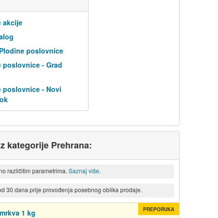
 akcije
alog
 Plodine poslovnice
 poslovnice - Grad
 poslovnice - Novi
tok
iz kategorije Prehrana:
eno različitim parametrima.
Saznaj više.
 od 30 dana prije provođenja posebnog oblika prodaje.
PREPORUKA
mrkva 1 kg