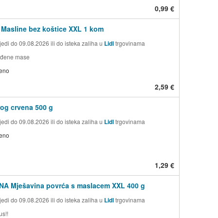
0,99 €
Masline bez koštice XXL 1 kom
edi do 09.08.2026 ili do isteka zaliha u
Lidl
trgovinama
jađene mase
jeno
2,59 €
rog crvena 500 g
edi do 09.08.2026 ili do isteka zaliha u
Lidl
trgovinama
jeno
1,29 €
A Mješavina povrća s maslacem XXL 400 g
edi do 09.08.2026 ili do isteka zaliha u
Lidl
trgovinama
us!!