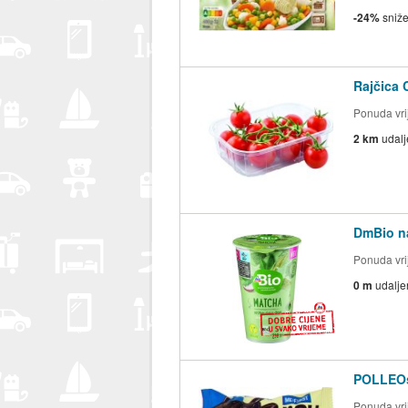
-24%
sniž
Rajčica 
Ponuda vrij
2 km
udal
DmBio na
Ponuda vrij
0 m
udalje
POLLEOsp
Ponuda vrij