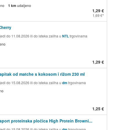
eno
1 km
udaljeno
1,29 €
1,69 €
Cherry
edi do 11.08.2026 ili do isteka zaliha u
NTL
trgovinama
jeno
1,29 €
pitak od matche s kokosom i rižom 230 ml
edi do 15.08.2026 ili do isteka zaliha u
dm
trgovinama
no
1,25 €
ort proteinska pločica High Protein Browni...
edi do 15.08.2026 ili do isteka zaliha u
dm
trgovinama