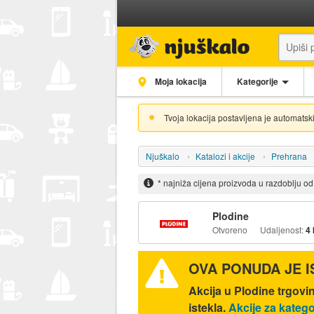
Moja lokacija
Kategorije
Tvoja lokacija postavljena je automatski
Njuškalo
Katalozi i akcije
Prehrana
* najniža cijena proizvoda u razdoblju o
Plodine
Otvoreno
Udaljenost:
4
OVA PONUDA JE 
Akcija u Plodine trgovi
istekla.
Akcije za kateg