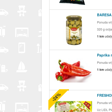
BARESA 
Ponuda vrij
320 g oci
1 km
udal
Paprika 
Ponuda vrij
1 km
udal
-24%
FRESHON
Ponuda vrij
Uz LIDL Pl