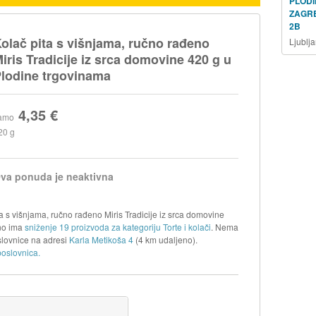
PLODI
ZAGR
2B
olač pita s višnjama, ručno rađeno
Ljublj
iris Tradicije iz srca domovine 420 g u
lodine trgovinama
4,35 €
amo
20 g
va ponuda je neaktivna
a s višnjama, ručno rađeno Miris Tradicije iz srca domovine
tno ima
sniženje 19 proizvoda za kategoriju Torte i kolači
. Nema
lovnice na adresi
Karla Metikoša 4
(4 km udaljeno).
poslovnica.