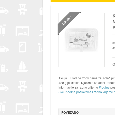
K
Aktualno
M
P
s
4
O
Akcija u Plodine trgovinama za Kolač pit
420 g je istekla. Njuškalo katalozi trenu
informacije za radno vrijeme
Plodine
pos
Sve Plodine poslovnice i radno vrijeme 
POVEZANO