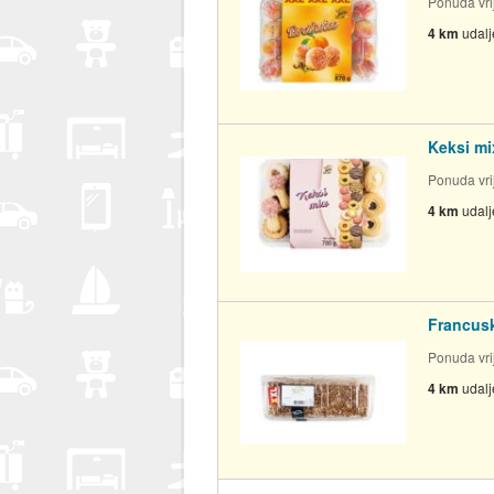
Ponuda vrij
4 km
udal
Keksi mi
Ponuda vrij
4 km
udal
Francusk
Ponuda vrij
4 km
udal