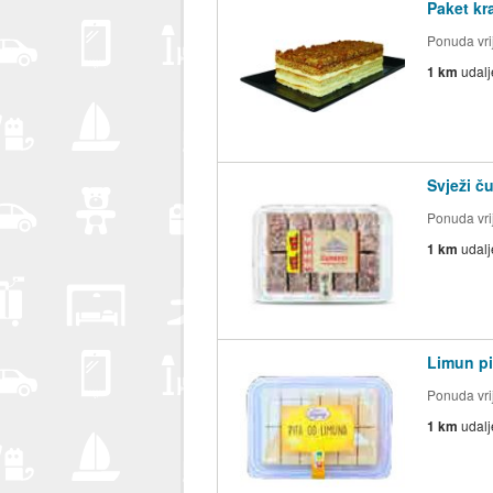
Paket kra
Ponuda vrij
1 km
udal
Svježi č
Ponuda vri
1 km
udal
Limun p
Ponuda vri
1 km
udal