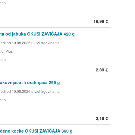
jeno
18,99 €
ita od jabuka OKUSI ZAVIČAJA 420 g
jedi od 10.08.2026 u
Lidl
trgovinama
idl Plus
jeno
2,89 €
akovnjača ili orahnjača 295 g
jedi od 10.08.2026 u
Lidl
trgovinama
jeno
2,19 €
ledene kocke OKUSI ZAVIČAJA 360 g