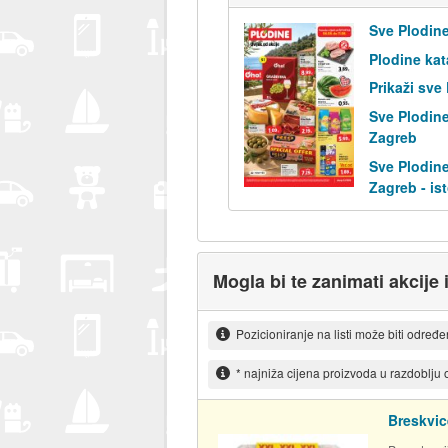
Sve Plodine
Plodine kat
Prikaži sve
Sve Plodine
Zagreb
Sve Plodine
Zagreb - is
Mogla bi te zanimati akcije 
Pozicioniranje na listi može biti određ
* najniža cijena proizvoda u razdoblju
Breskvic