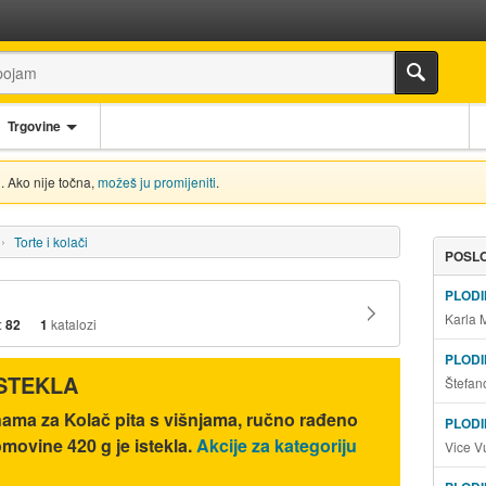
Trgovine
. Ako nije točna,
možeš ju promijeniti
.
Torte i kolači
POSLO
PLOD
Karla 
:
82
1
katalozi
PLOD
ISTEKLA
Štefan
nama za Kolač pita s višnjama, ručno rađeno
PLODI
domovine 420 g je istekla.
Akcije za kategoriju
Vice V