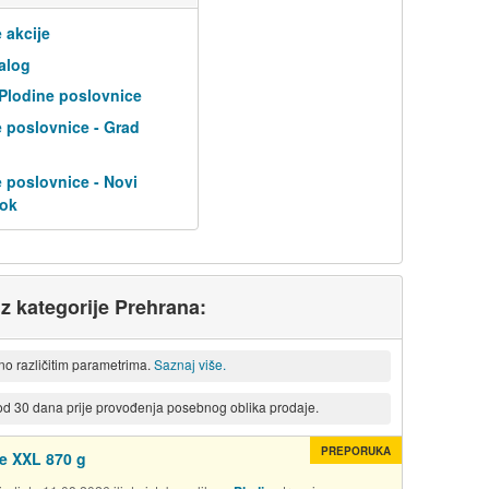
 akcije
alog
 Plodine poslovnice
 poslovnice - Grad
 poslovnice - Novi
tok
iz kategorije Prehrana:
eno različitim parametrima.
Saznaj više.
 od 30 dana prije provođenja posebnog oblika prodaje.
PREPORUKA
e XXL 870 g