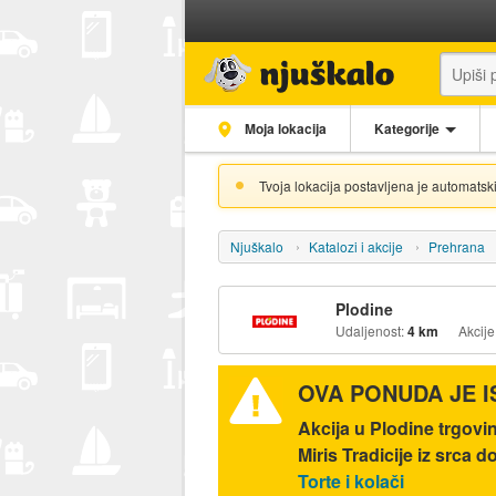
Moja lokacija
Kategorije
Tvoja lokacija postavljena je automatski
Njuškalo
Katalozi i akcije
Prehrana
Plodine
Udaljenost:
4 km
Akcije
OVA PONUDA JE 
Akcija u Plodine trgovi
Miris Tradicije iz srca 
Torte i kolači