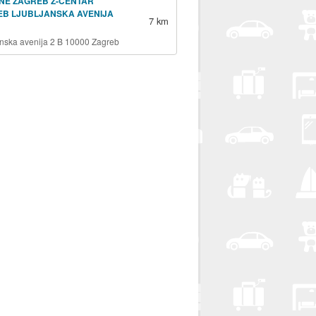
NE ZAGREB Z-CENTAR
EB LJUBLJANSKA AVENIJA
7 km
anska avenija 2 B 10000 Zagreb