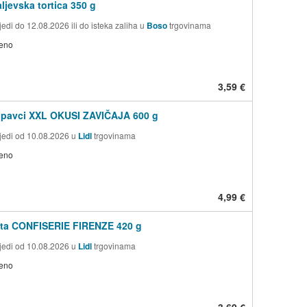
ljevska tortica 350 g
edi do 12.08.2026 ili do isteka zaliha u
Boso
trgovinama
jeno
3,59 €
upavci XXL OKUSI ZAVIČAJA 600 g
jedi od 10.08.2026 u
Lidl
trgovinama
jeno
4,99 €
ita CONFISERIE FIRENZE 420 g
jedi od 10.08.2026 u
Lidl
trgovinama
jeno
3,69 €