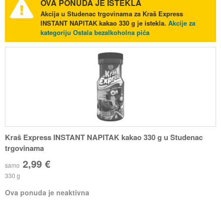
OVA PONUDA JE ISTEKLA
Akcija u Studenac trgovinama za Kraš Express
INSTANT NAPITAK kakao 330 g je istekla.
Akcije za
kategoriju Ostala bezalkoholna pića
Kraš Express INSTANT NAPITAK kakao 330 g u Studenac
trgovinama
2,99 €
samo
330 g
Ova ponuda je neaktivna