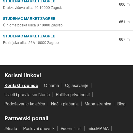
STUDENAC MARKET ZAGREB
606 m
Draškovićeva ulica 40 10000 Zagreb
STUDENAC MARKET ZAGREB
651 m
Ćirilometodska ulica 8 10000 Zagreb
STUDENAC MARKET ZAGREB
667 m
Petrinjska ulica 26A 10000 Zagreb
Korisni linkovi
Kontakt i pomoć
O nama
Oglašavanje
Uvjeti i pravila korištenja
Politika privatnosti
Podešavanje kolačića
Način plaćanja
Mapa stranica
Blog
Partnerski portali
24sata
Poslovni dnevnik
Večernji list
missMAMA