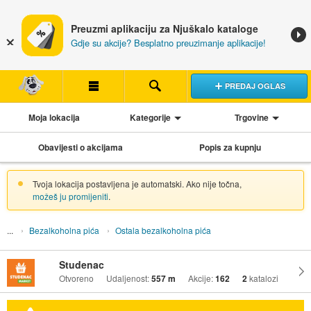
Preuzmi aplikaciju za Njuškalo kataloge
Gdje su akcije? Besplatno preuzimanje aplikacije!
PREDAJ OGLAS
Moja lokacija
Kategorije
Trgovine
Obavijesti o akcijama
Popis za kupnju
Tvoja lokacija postavljena je automatski. Ako nije točna,
možeš ju promijeniti
.
Bezalkoholna pića
Ostala bezalkoholna pića
Studenac
Otvoreno
Udaljenost:
557 m
Akcije:
162
2
katalozi