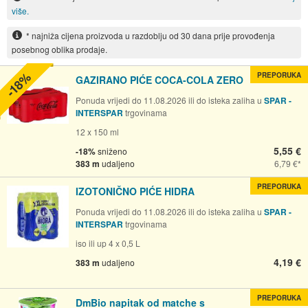
više.
* najniža cijena proizvoda u razdoblju od 30 dana prije provođenja
posebnog oblika prodaje.
-18%
PREPORUKA
GAZIRANO PIĆE COCA-COLA ZERO
Ponuda vrijedi do 11.08.2026 ili do isteka zaliha u
SPAR -
INTERSPAR
trgovinama
12 x 150 ml
5,55 €
-18%
sniženo
383 m
udaljeno
6,79 €
PREPORUKA
IZOTONIČNO PIĆE HIDRA
Ponuda vrijedi do 11.08.2026 ili do isteka zaliha u
SPAR -
INTERSPAR
trgovinama
iso ili up 4 x 0,5 L
4,19 €
383 m
udaljeno
PREPORUKA
DmBio napitak od matche s