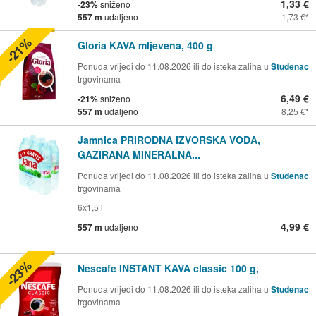
1,33 €
-23%
sniženo
557 m
udaljeno
1,73 €
-21%
Gloria KAVA mljevena, 400 g
Ponuda vrijedi do 11.08.2026 ili do isteka zaliha u
Studenac
trgovinama
6,49 €
-21%
sniženo
557 m
udaljeno
8,25 €
Jamnica PRIRODNA IZVORSKA VODA,
GAZIRANA MINERALNA...
Ponuda vrijedi do 11.08.2026 ili do isteka zaliha u
Studenac
trgovinama
6x1,5 l
4,99 €
557 m
udaljeno
-23%
Nescafe INSTANT KAVA classic 100 g,
Ponuda vrijedi do 11.08.2026 ili do isteka zaliha u
Studenac
trgovinama