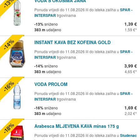
-13%
VODA S OKUSIMA JANA
Ponuda vrijedi do 11.08.2026 ili do isteka zaliha u
SPAR -
INTERSPAR
trgovinama
1,39 €
-13%
sniženo
383 m
udaljeno
1,59 €
-14%
INSTANT KAVA BEZ KOFEINA GOLD
Ponuda vrijedi do 11.08.2026 ili do isteka zaliha u
SPAR -
INTERSPAR
trgovinama
3,99 €
-14%
sniženo
383 m
udaljeno
4,65 €
-16%
VODA PROLOM
Ponuda vrijedi do 11.08.2026 ili do isteka zaliha u
SPAR -
INTERSPAR
trgovinama
1,69 €
-16%
sniženo
383 m
udaljeno
2,02 €
-18%
Arabesca MLJEVENA KAVA minas 175 g
Ponuda vrijedi do 11.08.2026 ili do isteka zaliha u
Studenac