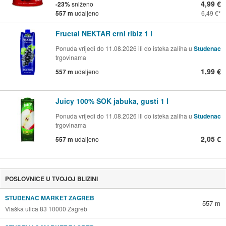
4,99 €
-23%
sniženo
557 m
udaljeno
6,49 €
Fructal NEKTAR crni ribiz 1 l
Ponuda vrijedi do 11.08.2026 ili do isteka zaliha u
Studenac
trgovinama
1,99 €
557 m
udaljeno
Juicy 100% SOK jabuka, gusti 1 l
Ponuda vrijedi do 11.08.2026 ili do isteka zaliha u
Studenac
trgovinama
2,05 €
557 m
udaljeno
POSLOVNICE U TVOJOJ BLIZINI
STUDENAC MARKET ZAGREB
557 m
Vlaška ulica 83 10000 Zagreb