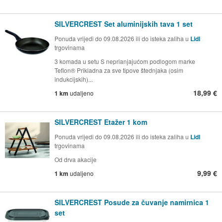
SILVERCREST Set aluminijskih tava 1 set
Ponuda vrijedi do 09.08.2026 ili do isteka zaliha u
Lidl
trgovinama
3 komada u setu S neprianjajućom podlogom marke
Teflon® Prikladna za sve tipove štednjaka (osim
indukcijskih)...
18,99 €
1 km
udaljeno
SILVERCREST Etažer 1 kom
Ponuda vrijedi do 09.08.2026 ili do isteka zaliha u
Lidl
trgovinama
Od drva akacije
9,99 €
1 km
udaljeno
SILVERCREST Posude za čuvanje namirnica 1
set