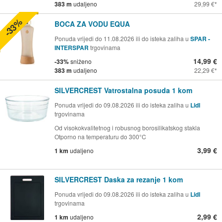
383 m
udaljeno
29,99 €
-33%
BOCA ZA VODU EQUA
Ponuda vrijedi do 11.08.2026 ili do isteka zaliha u
SPAR -
INTERSPAR
trgovinama
14,99 €
-33%
sniženo
383 m
udaljeno
22,29 €
SILVERCREST Vatrostalna posuda 1 kom
Ponuda vrijedi do 09.08.2026 ili do isteka zaliha u
Lidl
trgovinama
Od visokokvalitetnog i robusnog borosilikatskog stakla
Otporno na temperaturu do 300°C
3,99 €
1 km
udaljeno
SILVERCREST Daska za rezanje 1 kom
Ponuda vrijedi do 09.08.2026 ili do isteka zaliha u
Lidl
trgovinama
2,99 €
1 km
udaljeno