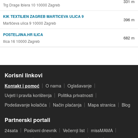
331 m
Trg Drage Iblera 10 10000 Zagreb
KIK TEXTILIEN ZAGREB MARTICEVA ULICA 9
396 m
Martićeva ulica 9 10000 Zagreb
POSTELJINA.HR ILICA
682 m
Ilica 16 10000 Zagreb
Korisni linkovi
Kontakt i pomoć
O nama
Oglašavanje
Uvjeti i pravila korištenja
Politika privatnosti
Podešavanje kolačića
Način plaćanja
Mapa stranica
Blog
Partnerski portali
24sata
Poslovni dnevnik
Večernji list
missMAMA