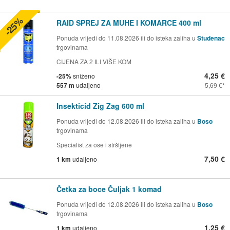
-25%
RAID SPREJ ZA MUHE I KOMARCE 400 ml
Ponuda vrijedi do 11.08.2026 ili do isteka zaliha u
Studenac
trgovinama
CIJENA ZA 2 ILI VIŠE KOM
4,25 €
-25%
sniženo
557 m
udaljeno
5,69 €
Insekticid Zig Zag 600 ml
Ponuda vrijedi do 12.08.2026 ili do isteka zaliha u
Boso
trgovinama
Specialist za ose i stršljene
7,50 €
1 km
udaljeno
Četka za boce Čuljak 1 komad
Ponuda vrijedi do 12.08.2026 ili do isteka zaliha u
Boso
trgovinama
1,25 €
1 km
udaljeno