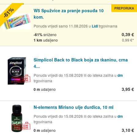
-61%
PREPORUKA
W5 Spužvice za pranje posuđa 10
kom.
Ponuda vrijedi samo 11.08.2026 u
Lidl
trgovinama
0,39 €
-61%
sniženo
1 km
udaljeno
0,99 €
Simplicol Back to Black boja za tkaninu, crna
4...
Ponuda vrijedi do 15.08.2026 ili do isteka zaliha u
dm
trgovinama
3,95 €
0 m
udaljeno
N-elements Mirisno ulje đurđica, 10 ml
Ponuda vrijedi do 15.08.2026 ili do isteka zaliha u
dm
trgovinama
3,10 €
0 m
udaljeno