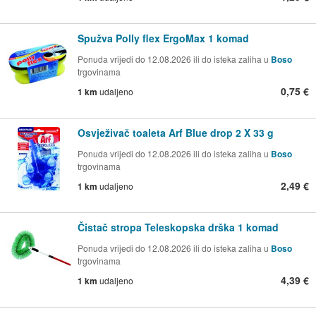
Spužva Polly flex ErgoMax 1 komad
Ponuda vrijedi do 12.08.2026 ili do isteka zaliha u
Boso
trgovinama
0,75 €
1 km
udaljeno
Osvježivač toaleta Arf Blue drop 2 X 33 g
Ponuda vrijedi do 12.08.2026 ili do isteka zaliha u
Boso
trgovinama
2,49 €
1 km
udaljeno
Čistač stropa Teleskopska drška 1 komad
Ponuda vrijedi do 12.08.2026 ili do isteka zaliha u
Boso
trgovinama
4,39 €
1 km
udaljeno