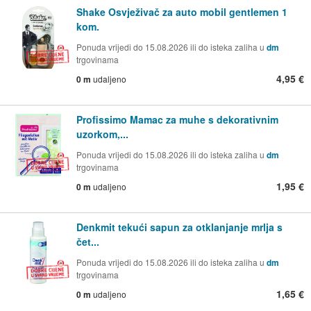
Shake Osvježivač za auto mobil gentlemen 1
kom.
Ponuda vrijedi do 15.08.2026 ili do isteka zaliha u
dm
trgovinama
4,95 €
0 m
udaljeno
Profissimo Mamac za muhe s dekorativnim
uzorkom,...
Ponuda vrijedi do 15.08.2026 ili do isteka zaliha u
dm
trgovinama
1,95 €
0 m
udaljeno
Denkmit tekući sapun za otklanjanje mrlja s
čet...
Ponuda vrijedi do 15.08.2026 ili do isteka zaliha u
dm
trgovinama
1,65 €
0 m
udaljeno