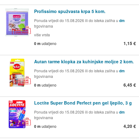
Profissimo spužvasta krpa 5 kom.
Ponuda vrijedi do 15.08.2026 ili do isteka zaliha u
dm
trgovinama
više vrsta
1,15 €
0 m
udaljeno
Autan tarme klopka za kuhinjske moljce 2 kom.
Ponuda vrijedi do 15.08.2026 ili do isteka zaliha u
dm
trgovinama
6,45 €
0 m
udaljeno
Loctite Super Bond Perfect pen gel ljepilo, 3 g
Ponuda vrijedi do 15.08.2026 ili do isteka zaliha u
dm
trgovinama
4,20 €
0 m
udaljeno