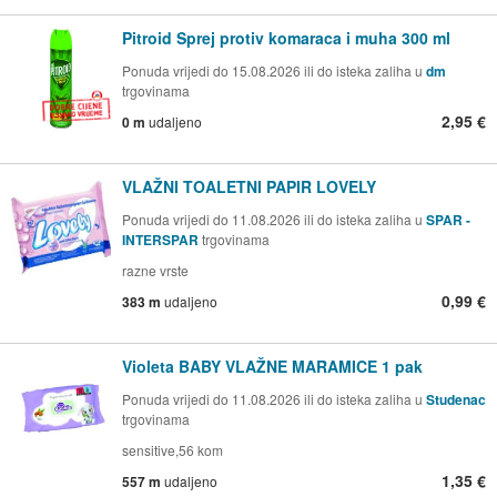
Pitroid Sprej protiv komaraca i muha 300 ml
Ponuda vrijedi do 15.08.2026 ili do isteka zaliha u
dm
trgovinama
2,95 €
0 m
udaljeno
VLAŽNI TOALETNI PAPIR LOVELY
Ponuda vrijedi do 11.08.2026 ili do isteka zaliha u
SPAR -
INTERSPAR
trgovinama
razne vrste
0,99 €
383 m
udaljeno
Violeta BABY VLAŽNE MARAMICE 1 pak
Ponuda vrijedi do 11.08.2026 ili do isteka zaliha u
Studenac
trgovinama
sensitive,56 kom
1,35 €
557 m
udaljeno