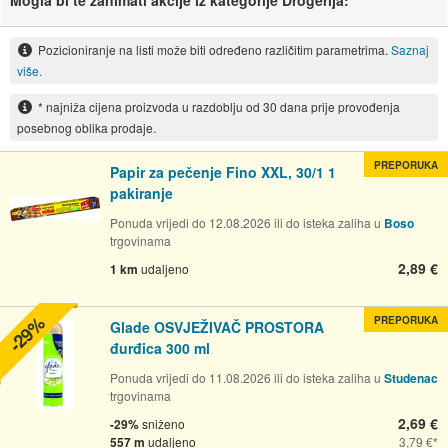
Mogla bi te zanimati akcije iz kategorije Drogerija:
Pozicioniranje na listi može biti određeno različitim parametrima.
Saznaj
više.
* najniža cijena proizvoda u razdoblju od 30 dana prije provođenja
posebnog oblika prodaje.
PREPORUKA
Papir za pečenje Fino XXL, 30/1 1
pakiranje
Ponuda vrijedi do 12.08.2026 ili do isteka zaliha u
Boso
trgovinama
2,89 €
1 km
udaljeno
-29%
PREPORUKA
Glade OSVJEŽIVAČ PROSTORA
đurđica 300 ml
Ponuda vrijedi do 11.08.2026 ili do isteka zaliha u
Studenac
trgovinama
2,69 €
-29%
sniženo
557 m
udaljeno
3,79 €