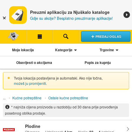
Preuzmi aplikaciju za Njuškalo kataloge
Gdje su akcije? Besplatno preuzimanje aplikacije!
PREDAJ OGLAS
Moja lokacija
Kategorije
Trgovine
Obavijesti o akcijama
Popis za kupnju
Tvoja lokacija postavljena je automatski. Ako nije točna,
možeš ju promijeniti
.
Kućne potrepštine
Ostale kućne potrepštine
* najniža cijena proizvoda u razdoblju od 30 dana prije provođenja
posebnog oblika prodaje.
Plodine
Otvoreno
Udaljenost:
Akcije:
katalozi