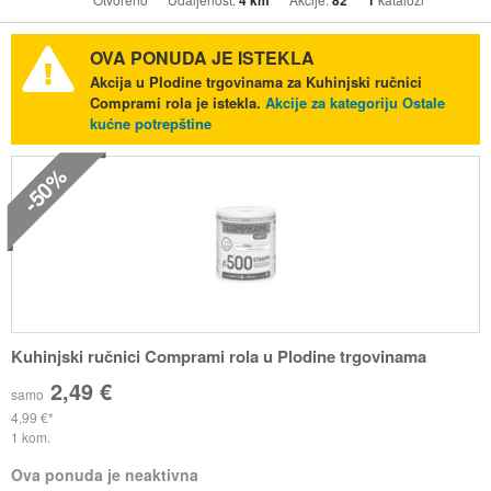
4 km
82
1
OVA PONUDA JE ISTEKLA
Akcija u Plodine trgovinama za Kuhinjski ručnici
Comprami rola je istekla.
Akcije za kategoriju Ostale
kućne potrepštine
-50%
Kuhinjski ručnici Comprami rola u Plodine trgovinama
2,49 €
samo
4,99 €
1 kom.
Ova ponuda je neaktivna