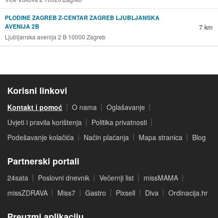
PLODINE ZAGREB Z-CENTAR ZAGREB LJUBLJANSKA
AVENIJA 2B
7 km
Ljubljanska avenija 2 B 10000 Zagreb
Korisni linkovi
Kontakt i pomoć
O nama
Oglašavanje
Uvjeti i pravila korištenja
Politika privatnosti
Podešavanje kolačića
Način plaćanja
Mapa stranica
Blog
Partnerski portali
24sata
Poslovni dnevnik
Večernji list
missMAMA
missZDRAVA
Miss7
Gastro
Pixsell
Diva
Ordinacija.hr
Preuzmi aplikaciju