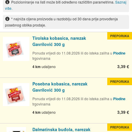
Pozicioniranje na listi može biti određeno različitim parametrima.
Saznaj
više.
* najniža cijena proizvoda u razdoblju od 30 dana prije provođenja
posebnog oblika prodaje.
PREPORUKA
Tirolska kobasica, narezak
Gavrilović 300 g
Ponuda vrijedi do 11.08.2026 ili do isteka zaliha u
Plodine
trgovinama
3,39 €
4 km
udaljeno
PREPORUKA
Posebna kobasica, narezak
Gavrilović 300 g
Ponuda vrijedi do 11.08.2026 ili do isteka zaliha u
Plodine
trgovinama
3,39 €
4 km
udaljeno
PREPORUKA
Dalmatinska buđola, narezak