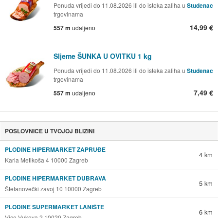
Ponuda vrijedi do 11.08.2026 ili do isteka zaliha u
Studenac
trgovinama
14,99 €
557 m
udaljeno
Sljeme ŠUNKA U OVITKU 1 kg
Ponuda vrijedi do 11.08.2026 ili do isteka zaliha u
Studenac
trgovinama
7,49 €
557 m
udaljeno
POSLOVNICE U TVOJOJ BLIZINI
PLODINE HIPERMARKET ZAPRUĐE
4 km
Karla Metikoša 4 10000 Zagreb
PLODINE HIPERMARKET DUBRAVA
5 km
Štefanovečki zavoj 10 10000 Zagreb
PLODINE SUPERMARKET LANIŠTE
6 km
Vice Vukova 2 10020 Zagreb