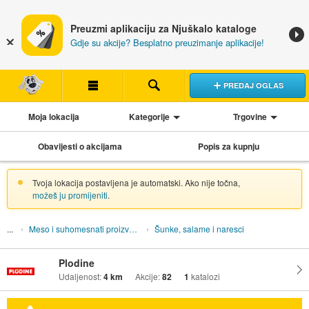
Preuzmi aplikaciju za Njuškalo kataloge
Gdje su akcije? Besplatno preuzimanje aplikacije!
PREDAJ OGLAS
Moja lokacija
Kategorije
Trgovine
Obavijesti o akcijama
Popis za kupnju
Tvoja lokacija postavljena je automatski. Ako nije točna,
možeš ju promijeniti
.
Meso i suhomesnati proizvodi
Šunke, salame i naresci
Plodine
Udaljenost:
4 km
Akcije:
82
1
katalozi