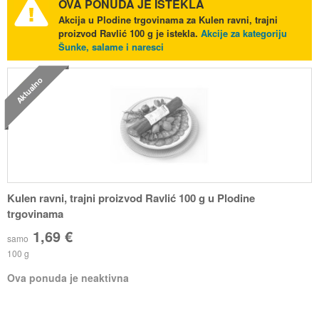
OVA PONUDA JE ISTEKLA
Akcija u Plodine trgovinama za Kulen ravni, trajni
proizvod Ravlić 100 g je istekla.
Akcije za kategoriju
Šunke, salame i naresci
Aktualno
Kulen ravni, trajni proizvod Ravlić 100 g u Plodine
trgovinama
1,69 €
samo
100 g
Ova ponuda je neaktivna