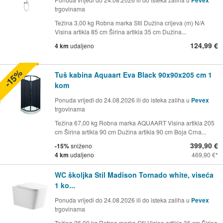
Pevex
trgovinama
Težina 3,00 kg Robna marka Stil Dužina crijeva (m) N/A
Visina artikla 85 cm Širina artikla 35 cm Dužina...
124,99 €
4 km
udaljeno
-15%
Tuš kabina Aquaart Eva Black 90x90x205 cm 1
kom
Ponuda vrijedi do 24.08.2026 ili do isteka zaliha u
Pevex
trgovinama
Težina 67,00 kg Robna marka AQUAART Visina artikla 205
cm Širina artikla 90 cm Dužina artikla 90 cm Boja Crna...
399,90 €
-15%
sniženo
4 km
udaljeno
469,90 €
WC školjka Stil Madison Tornado white, viseća
1 ko...
Ponuda vrijedi do 24.08.2026 ili do isteka zaliha u
Pevex
trgovinama
Težina 26,00 kg Robna marka Stil Visina artikla 36 cm Širina