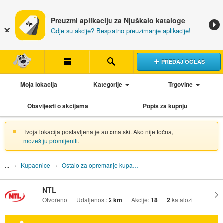
Preuzmi aplikaciju za Njuškalo kataloge
Gdje su akcije? Besplatno preuzimanje aplikacije!
PREDAJ OGLAS
Moja lokacija
Kategorije
Trgovine
Obavijesti o akcijama
Popis za kupnju
Tvoja lokacija postavljena je automatski. Ako nije točna,
možeš ju promijeniti
.
Kupaonice
Ostalo za opremanje kupaonice
NTL
Otvoreno
Udaljenost:
2 km
Akcije:
18
2
katalozi