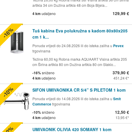
artikla 34 cm Dužina artikla 48 cm Boja Bijela...
129,99 €
4 km
udaljeno
-16%
Tuš kabina Eva polukružna s kadom 80x80x205
cm 1 k...
Ponuda vrijedi do 24.08.2026 ili do isteka zaliha u
Pevex
trgovinama
Težina 60,00 kg Robna marka AQUAART Visina artikla 205
cm Širina artikla 80 cm Dužina artikla 80 cm Staklo...
379,90 €
-16%
sniženo
4 km
udaljeno
451,24 €
-10%
SIFON UMIVAONIKA CR 5/4” S PILETOM 1 kom
Ponuda vrijedi do 14.08.2026 ili do isteka zaliha u
Smit
Commerce
trgovinama
12,50 €
-10%
sniženo
4 km
udaljeno
13,95 €
-12%
UMIVAONIK OLIVIA 420 SOMANY 1 kom