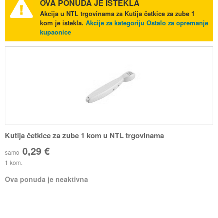
OVA PONUDA JE ISTEKLA
Akcija u NTL trgovinama za Kutija četkice za zube 1
kom je istekla.
Akcije za kategoriju Ostalo za opremanje
kupaonice
Kutija četkice za zube 1 kom u NTL trgovinama
0,29 €
samo
1 kom.
Ova ponuda je neaktivna