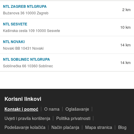
NTL ZAGREB NTLGRUPA
2 km
Bužanova 36 10000 Zagreb
NTL SESVETE
10 km
Kašinska cesta 109 10000 Sesvete
NTL NOVAKI
14 km
Novaki BB 10431 Novaki
NTL SOBLINEC NTLGRUPA
14 km
Soblinečka 66 10360 Soblinec
Korisni linkovi
Kontakt i pomoć
O nama
Oglašavanje
Uvjeti i pravila korištenja
Politika privatnosti
Podešavanje kolačića
Način plaćanja
Mapa stranica
Blog