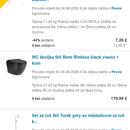
Ponuda vrijedi do 24.08.2026 ili do isteka zaliha u
Pevex
trgovinama
Težina 11,00 kg Robna marka COLORTILE Zaštita od
smrzavanja Ne Visina artikla 1 cm Širina artikla 45 cm
Dužina...
7,28 €
-44%
sniženo
4 km
udaljeno
12,95 €
WC školjka Stil Remi Rimless black viseća 1
kom
Ponuda vrijedi do 24.08.2026 ili do isteka zaliha u
Pevex
trgovinama
Težina 27,00 kg Robna marka Stil Visina artikla 36 cm Širina
artikla 36 cm Dužina artikla 52 cm Boja Crna...
179,99 €
4 km
udaljeno
Set za tuš Stil Torak grey sa miješalicom za tuš
k...
Ponuda vrijedi do 24.08.2026 ili do isteka zaliha u