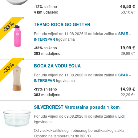
46,50 €
-12%
sniženo
4 km
udaljeno
53,10 €
-33%
TERMO BOCA GO GETTER
Ponuda vrijedi do 11.08.2026 ili do isteka zaliha u
SPAR -
INTERSPAR
trgovinama
19,99 €
-33%
sniženo
383 m
udaljeno
29,99 €
-33%
BOCA ZA VODU EQUA
Ponuda vrijedi do 11.08.2026 ili do isteka zaliha u
SPAR -
INTERSPAR
trgovinama
14,99 €
-33%
sniženo
383 m
udaljeno
22,29 €
SILVERCREST Vatrostalna posuda 1 kom
Ponuda vrijedi do 09.08.2026 ili do isteka zaliha u
Lidl
trgovinama
Od visokokvalitetnog i robusnog borosilikatskog stakla
Otporno na temperaturu do 300°C