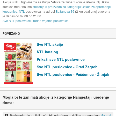
Akcija u NTL trgovinama za Kutija četkice za zube 1 kom je istekla. Njuškalo
katalozi trenutno ima
sniženje 5 proizvoda za kategoriju Ostalo za opremanje
kupaonice
.
NTL
poslovnica na adresi
Bužanova 36
(2 km udaljeno) otvorena
je danas od
07:00
do
21:00
Sve NTL poslovnice i radno vrijeme poslovnica.
POVEZANO
Sve NTL akcije
NTL katalog
Prikaži sve NTL poslovnice
Sve NTL poslovnice - Grad Zagreb
Sve NTL poslovnice - Peščenica - Žitnjak
Mogla bi te zanimati akcije iz kategorije Namještaj i uređenje
doma:
Pozicioniranje na listi može biti određeno različitim parametrima.
Saznaj