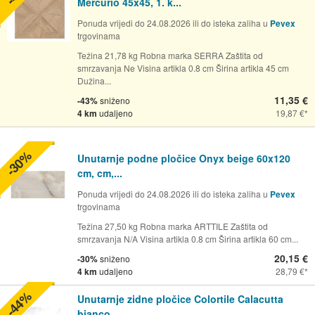
Mercurio 45x45, 1. k...
Ponuda vrijedi do 24.08.2026 ili do isteka zaliha u
Pevex
trgovinama
Težina 21,78 kg Robna marka SERRA Zaštita od
smrzavanja Ne Visina artikla 0.8 cm Širina artikla 45 cm
Dužina...
11,35 €
-43%
sniženo
4 km
udaljeno
19,87 €
-30%
Unutarnje podne pločice Onyx beige 60x120
cm, cm,...
Ponuda vrijedi do 24.08.2026 ili do isteka zaliha u
Pevex
trgovinama
Težina 27,50 kg Robna marka ARTTILE Zaštita od
smrzavanja N/A Visina artikla 0.8 cm Širina artikla 60 cm...
20,15 €
-30%
sniženo
4 km
udaljeno
28,79 €
-44%
Unutarnje zidne pločice Colortile Calacutta
bianco...