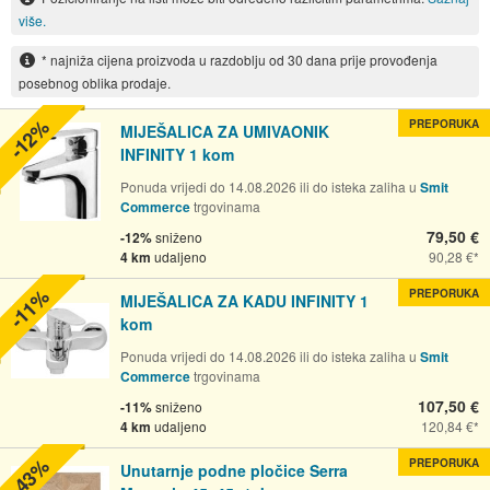
više.
* najniža cijena proizvoda u razdoblju od 30 dana prije provođenja
posebnog oblika prodaje.
-12%
PREPORUKA
MIJEŠALICA ZA UMIVAONIK
INFINITY 1 kom
Ponuda vrijedi do 14.08.2026 ili do isteka zaliha u
Smit
Commerce
trgovinama
79,50 €
-12%
sniženo
4 km
udaljeno
90,28 €
-11%
PREPORUKA
MIJEŠALICA ZA KADU INFINITY 1
kom
Ponuda vrijedi do 14.08.2026 ili do isteka zaliha u
Smit
Commerce
trgovinama
107,50 €
-11%
sniženo
4 km
udaljeno
120,84 €
-43%
PREPORUKA
Unutarnje podne pločice Serra