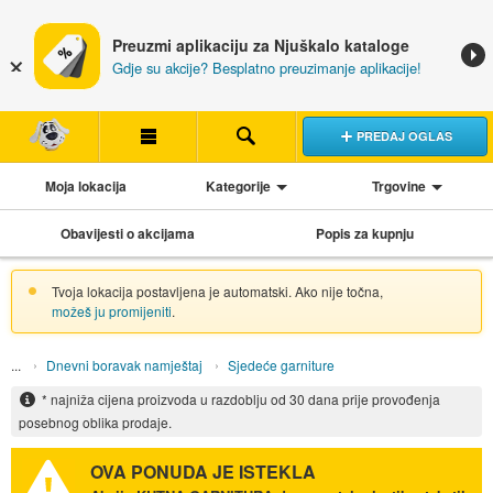
Preuzmi aplikaciju za Njuškalo kataloge
Gdje su akcije? Besplatno preuzimanje aplikacije!
PREDAJ OGLAS
Moja lokacija
Kategorije
Trgovine
Obavijesti o akcijama
Popis za kupnju
Tvoja lokacija postavljena je automatski. Ako nije točna,
možeš ju promijeniti
.
Dnevni boravak namještaj
Sjedeće garniture
* najniža cijena proizvoda u razdoblju od 30 dana prije provođenja
posebnog oblika prodaje.
OVA PONUDA JE ISTEKLA