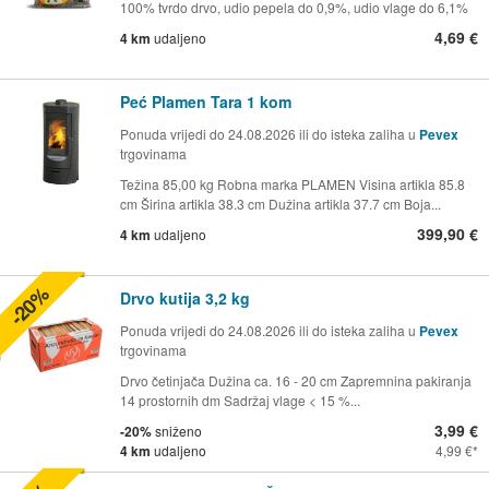
100% tvrdo drvo, udio pepela do 0,9%, udio vlage do 6,1%
4,69 €
4 km
udaljeno
Peć Plamen Tara 1 kom
Ponuda vrijedi do 24.08.2026 ili do isteka zaliha u
Pevex
trgovinama
Težina 85,00 kg Robna marka PLAMEN Visina artikla 85.8
cm Širina artikla 38.3 cm Dužina artikla 37.7 cm Boja...
399,90 €
4 km
udaljeno
-20%
Drvo kutija 3,2 kg
Ponuda vrijedi do 24.08.2026 ili do isteka zaliha u
Pevex
trgovinama
Drvo četinjača Dužina ca. 16 - 20 cm Zapremnina pakiranja
14 prostornih dm Sadržaj vlage < 15 %...
3,99 €
-20%
sniženo
4 km
udaljeno
4,99 €