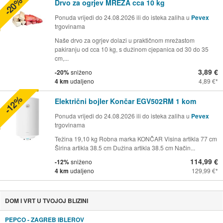
-20%
Drvo za ogrjev MREŽA cca 10 kg
Ponuda vrijedi do 24.08.2026 ili do isteka zaliha u
Pevex
trgovinama
Naše drvo za ogrjev dolazi u praktičnom mrežastom
pakiranju od cca 10 kg, s dužinom cjepanica od 30 do 35
cm,...
3,89 €
-20%
sniženo
4 km
udaljeno
4,89 €
-12%
Električni bojler Končar EGV502RM 1 kom
Ponuda vrijedi do 24.08.2026 ili do isteka zaliha u
Pevex
trgovinama
Težina 19,10 kg Robna marka KONČAR Visina artikla 77 cm
Širina artikla 38.5 cm Dužina artikla 38.5 cm Način...
114,99 €
-12%
sniženo
4 km
udaljeno
129,99 €
DOM I VRT U TVOJOJ BLIZINI
PEPCO - ZAGREB IBLEROV