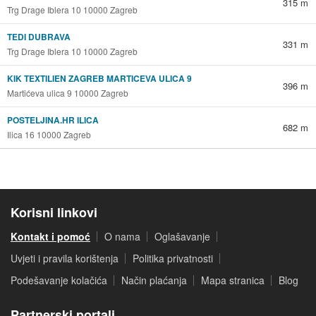
315 m
Trg Drage Iblera 10 10000 Zagreb
TEDI DUBRAVA
331 m
Trg Drage Iblera 10 10000 Zagreb
KIK TEXTILIEN ZAGREB MARTICEVA ULICA 9
396 m
Martićeva ulica 9 10000 Zagreb
POSTELJINA.HR ILICA
682 m
Ilica 16 10000 Zagreb
Korisni linkovi
Kontakt i pomoć
O nama
Oglašavanje
Uvjeti i pravila korištenja
Politika privatnosti
Podešavanje kolačića
Način plaćanja
Mapa stranica
Blog
Partnerski portali