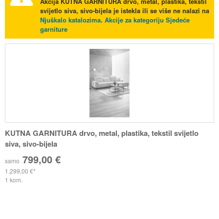
Akcija
KUTNA GARNITURA drvo, metal, plastika, tekstil
svijetlo siva, sivo-bijela
je istekla ili se više ne nalazi na
Njuškalo katalozima
.
Akcije za kategoriju Sjedeće
garniture
KUTNA GARNITURA drvo, metal, plastika, tekstil svijetlo
siva, sivo-bijela
799,00 €
samo
1.299,00 €
1 kom.