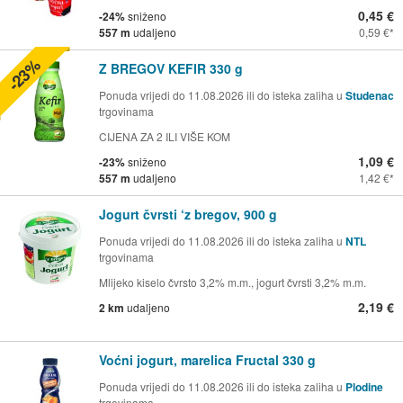
0,45 €
-24%
sniženo
557 m
udaljeno
0,59 €
-23%
Z BREGOV KEFIR 330 g
Ponuda vrijedi do 11.08.2026 ili do isteka zaliha u
Studenac
trgovinama
CIJENA ZA 2 ILI VIŠE KOM
1,09 €
-23%
sniženo
557 m
udaljeno
1,42 €
Jogurt čvrsti ‘z bregov, 900 g
Ponuda vrijedi do 11.08.2026 ili do isteka zaliha u
NTL
trgovinama
Mlijeko kiselo čvrsto 3,2% m.m., jogurt čvrsti 3,2% m.m.
2,19 €
2 km
udaljeno
Voćni jogurt, marelica Fructal 330 g
Ponuda vrijedi do 11.08.2026 ili do isteka zaliha u
Plodine
trgovinama