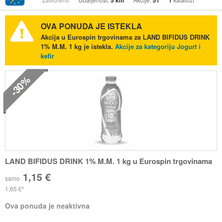
5 km
51
1
OVA PONUDA JE ISTEKLA
Akcija u Eurospin trgovinama za LAND BIFIDUS DRINK
1% M.M. 1 kg je istekla.
Akcije za kategoriju Jogurt i
kefir
-30%
LAND BIFIDUS DRINK 1% M.M. 1 kg u Eurospin trgovinama
1,15 €
samo
1,65 €
Ova ponuda je neaktivna