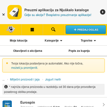
Preuzmi aplikaciju za Njuškalo kataloge
Gdje su akcije? Besplatno preuzimanje aplikacije!
PREDAJ OGLAS
Moja lokacija
Kategorije
Trgovine
Obavijesti o akcijama
Popis za kupnju
Tvoja lokacija postavljena je automatski. Ako nije točna,
možeš ju promijeniti
.
Mliječni proizvodi i jaja
Jogurt i kefir
* najniža cijena proizvoda u razdoblju od 30 dana prije provođenja
posebnog oblika prodaje.
Eurospin
Zatvoreno
Udaljenost:
Akcije:
katalozi