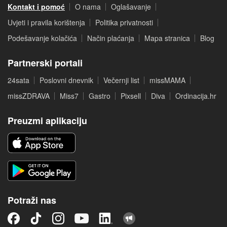
Kontakt i pomoć
O nama
Oglašavanje
Uvjeti i pravila korištenja
Politika privatnosti
Podešavanje kolačića
Način plaćanja
Mapa stranica
Blog
Partnerski portali
24sata
Poslovni dnevnik
Večernji list
missMAMA
missZDRAVA
Miss7
Gastro
Pixsell
Diva
Ordinacija.hr
Preuzmi aplikaciju
Potraži nas