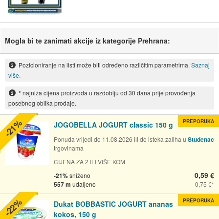
Mogla bi te zanimati akcije iz kategorije Prehrana:
Pozicioniranje na listi može biti određeno različitim parametrima.
Saznaj
više.
* najniža cijena proizvoda u razdoblju od 30 dana prije provođenja
posebnog oblika prodaje.
-21%
PREPORUKA
JOGOBELLA JOGURT classic 150 g
Ponuda vrijedi do 11.08.2026 ili do isteka zaliha u
Studenac
trgovinama
CIJENA ZA 2 ILI VIŠE KOM
0,59 €
-21%
sniženo
557 m
udaljeno
0,75 €
-22%
PREPORUKA
Dukat BOBBASTIC JOGURT ananas
kokos, 150 g