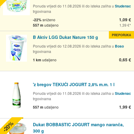
Ponuda vrijedi do 11.08.2026 ili do isteka zaliha u
Studenac
trgovinama
1,09 €
-22%
sniženo
557 m
udaljeno
1,39 €
PREPORUKA
B Aktiv LGG Dukat Nature 150 g
Ponuda vrijedi do 12.08.2026 ili do isteka zaliha u
Boso
trgovinama
0,65 €
1 km
udaljeno
'z bregov TEKUĆI JOGURT 2,8% m.m. 1 l
Ponuda vrijedi do 11.08.2026 ili do isteka zaliha u
Studenac
trgovinama
1,99 €
557 m
udaljeno
-20%
Dukat BOBBASTIC JOGURT mango naranča,
300 g