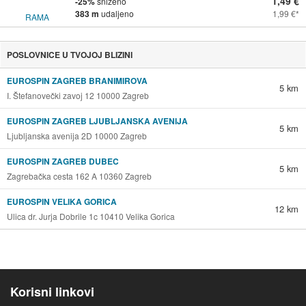
1,49 €
-25%
sniženo
383 m
udaljeno
1,99 €
POSLOVNICE U TVOJOJ BLIZINI
EUROSPIN ZAGREB BRANIMIROVA
5 km
I. Štefanovečki zavoj 12 10000 Zagreb
EUROSPIN ZAGREB LJUBLJANSKA AVENIJA
5 km
Ljubljanska avenija 2D 10000 Zagreb
EUROSPIN ZAGREB DUBEC
5 km
Zagrebačka cesta 162 A 10360 Zagreb
EUROSPIN VELIKA GORICA
12 km
Ulica dr. Jurja Dobrile 1c 10410 Velika Gorica
Korisni linkovi