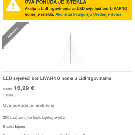
OVA PONUDA JE ISTEKLA
Akcija u Lidl trgovinama za LED svjetleći bor LIVARNO
home je istekla.
Akcije za kategoriju Uređenje doma
Aktualno
LED svjetleći bor LIVARNO home u Lidl trgovinama
16,99 €
samo
1 kom.
Ova ponuda je neaktivna
200 LED žaruljica toplo bijelog svjetla
6-satni tajmer