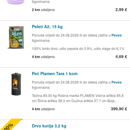
trgovinama
2,99 €
2 km
udaljeno
Peleti A2; 15 kg
Ponuda vrijedi do 24.08.2026 ili do isteka zaliha u
Pevex
trgovinama
100% tvrdo drvo, udio pepela do 0,9%, udio vlage do 6,1%
4,69 €
4 km
udaljeno
Peć Plamen Tara 1 kom
Ponuda vrijedi do 24.08.2026 ili do isteka zaliha u
Pevex
trgovinama
Težina 85,00 kg Robna marka PLAMEN Visina artikla 85.8
cm Širina artikla 38.3 cm Dužina artikla 37.7 cm Boja...
399,90 €
4 km
udaljeno
-20%
Drvo kutija 3,2 kg