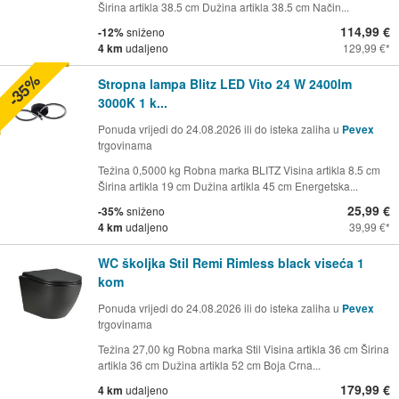
Širina artikla 38.5 cm Dužina artikla 38.5 cm Način...
114,99 €
-12%
sniženo
4 km
udaljeno
129,99 €
-35%
Stropna lampa Blitz LED Vito 24 W 2400lm
3000K 1 k...
Ponuda vrijedi do 24.08.2026 ili do isteka zaliha u
Pevex
trgovinama
Težina 0,5000 kg Robna marka BLITZ Visina artikla 8.5 cm
Širina artikla 19 cm Dužina artikla 45 cm Energetska...
25,99 €
-35%
sniženo
4 km
udaljeno
39,99 €
WC školjka Stil Remi Rimless black viseća 1
kom
Ponuda vrijedi do 24.08.2026 ili do isteka zaliha u
Pevex
trgovinama
Težina 27,00 kg Robna marka Stil Visina artikla 36 cm Širina
artikla 36 cm Dužina artikla 52 cm Boja Crna...
179,99 €
4 km
udaljeno