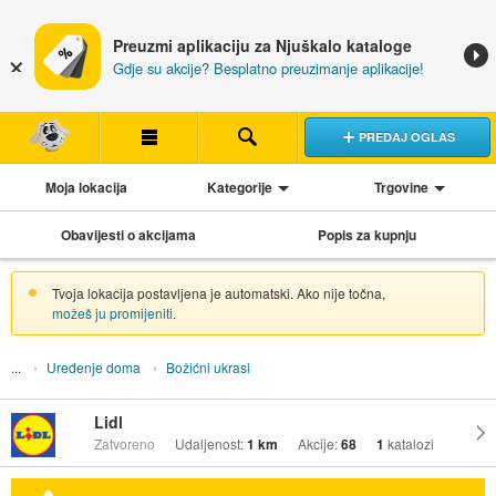
Preuzmi aplikaciju za Njuškalo kataloge
Gdje su akcije? Besplatno preuzimanje aplikacije!
PREDAJ OGLAS
Moja lokacija
Kategorije
Trgovine
Obavijesti o akcijama
Popis za kupnju
Tvoja lokacija postavljena je automatski. Ako nije točna,
možeš ju promijeniti
.
Uređenje doma
Božićni ukrasi
Lidl
Zatvoreno
Udaljenost:
1 km
Akcije:
68
1
katalozi