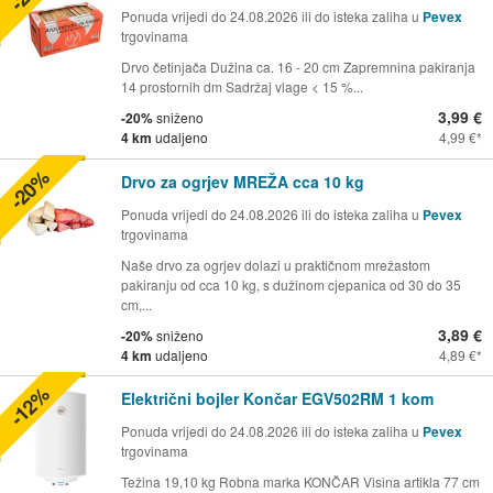
Ponuda vrijedi do 24.08.2026 ili do isteka zaliha u
Pevex
trgovinama
Drvo četinjača Dužina ca. 16 - 20 cm Zapremnina pakiranja
14 prostornih dm Sadržaj vlage < 15 %...
3,99 €
-20%
sniženo
4 km
udaljeno
4,99 €
-20%
Drvo za ogrjev MREŽA cca 10 kg
Ponuda vrijedi do 24.08.2026 ili do isteka zaliha u
Pevex
trgovinama
Naše drvo za ogrjev dolazi u praktičnom mrežastom
pakiranju od cca 10 kg, s dužinom cjepanica od 30 do 35
cm,...
3,89 €
-20%
sniženo
4 km
udaljeno
4,89 €
-12%
Električni bojler Končar EGV502RM 1 kom
Ponuda vrijedi do 24.08.2026 ili do isteka zaliha u
Pevex
trgovinama
Težina 19,10 kg Robna marka KONČAR Visina artikla 77 cm