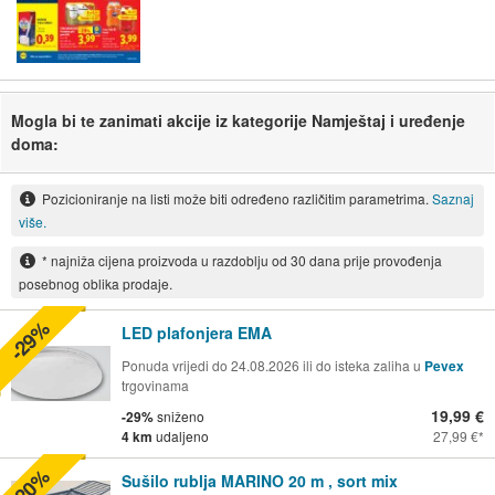
Mogla bi te zanimati akcije iz kategorije Namještaj i uređenje
doma:
Pozicioniranje na listi može biti određeno različitim parametrima.
Saznaj
više.
* najniža cijena proizvoda u razdoblju od 30 dana prije provođenja
posebnog oblika prodaje.
-29%
LED plafonjera EMA
Ponuda vrijedi do 24.08.2026 ili do isteka zaliha u
Pevex
trgovinama
19,99 €
-29%
sniženo
4 km
udaljeno
27,99 €
-20%
Sušilo rublja MARINO 20 m , sort mix