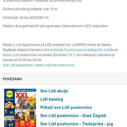
S uzemnom šipkom i kukama za pričvršćivanje u tlo
Dužina dovodnog kabela: cca 10 m
Dimenzije: Ø cca 320x220 cm
Stalak s 8 pojedinačnih led ogranaka i dekorativnom LED zvijezdom
Akcija u Lidl trgovinama za LED svjetleći bor LIVARNO home je istekla.
Njuškalo katalozi trenutno ima
sniženje 3 proizvoda za kategoriju Uređenje
doma
.
Lidl
poslovnica na adresi
Zadarska 79
(1 km udaljeno) otvorena je
danas od
07:00
do
22:00
Sve Lidl poslovnice i radno vrijeme poslovnica.
POVEZANO
Sve Lidl akcije
Lidl katalog
Prikaži sve Lidl poslovnice
Sve Lidl poslovnice - Grad Zagreb
Sve Lidl poslovnice - Trešnjevka - jug