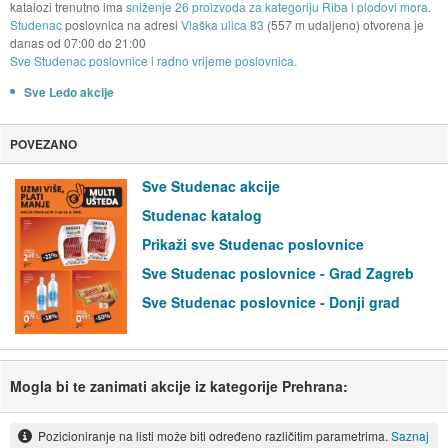
katalozi trenutno ima
sniženje 26 proizvoda za kategoriju Riba i plodovi mora
.
Studenac
poslovnica na adresi
Vlaška ulica 83
(557 m udaljeno) otvorena je
danas od
07:00
do
21:00
Sve Studenac poslovnice i radno vrijeme poslovnica.
Sve Ledo akcije
POVEZANO
Sve Studenac akcije
Studenac katalog
Prikaži sve Studenac poslovnice
Sve Studenac poslovnice - Grad Zagreb
Sve Studenac poslovnice - Donji grad
Mogla bi te zanimati akcije iz kategorije Prehrana:
Pozicioniranje na listi može biti određeno različitim parametrima.
Saznaj