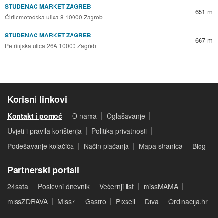
STUDENAC MARKET ZAGREB
651 m
Ćirilometodska ulica 8 10000 Zagreb
STUDENAC MARKET ZAGREB
667 m
Petrinjska ulica 26A 10000 Zagreb
Korisni linkovi
Kontakt i pomoć
O nama
Oglašavanje
Uvjeti i pravila korištenja
Politika privatnosti
Podešavanje kolačića
Način plaćanja
Mapa stranica
Blog
Partnerski portali
24sata
Poslovni dnevnik
Večernji list
missMAMA
missZDRAVA
Miss7
Gastro
Pixsell
Diva
Ordinacija.hr