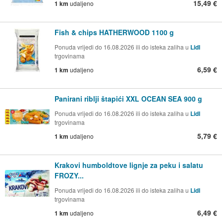
15,49 €
1 km
udaljeno
Fish & chips HATHERWOOD 1100 g
Ponuda vrijedi do 16.08.2026 ili do isteka zaliha u
Lidl
trgovinama
6,59 €
1 km
udaljeno
Panirani riblji štapići XXL OCEAN SEA 900 g
Ponuda vrijedi do 16.08.2026 ili do isteka zaliha u
Lidl
trgovinama
5,79 €
1 km
udaljeno
Krakovi humboldtove lignje za peku i salatu
FROZY...
Ponuda vrijedi do 16.08.2026 ili do isteka zaliha u
Lidl
trgovinama
6,49 €
1 km
udaljeno