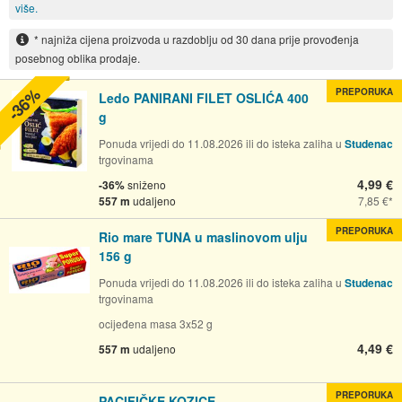
više.
* najniža cijena proizvoda u razdoblju od 30 dana prije provođenja
posebnog oblika prodaje.
-36%
PREPORUKA
Ledo PANIRANI FILET OSLIĆA 400
g
Ponuda vrijedi do 11.08.2026 ili do isteka zaliha u
Studenac
trgovinama
4,99 €
-36%
sniženo
557 m
udaljeno
7,85 €
PREPORUKA
Rio mare TUNA u maslinovom ulju
156 g
Ponuda vrijedi do 11.08.2026 ili do isteka zaliha u
Studenac
trgovinama
ocijeđena masa 3x52 g
4,49 €
557 m
udaljeno
PREPORUKA
PACIFIČKE KOZICE