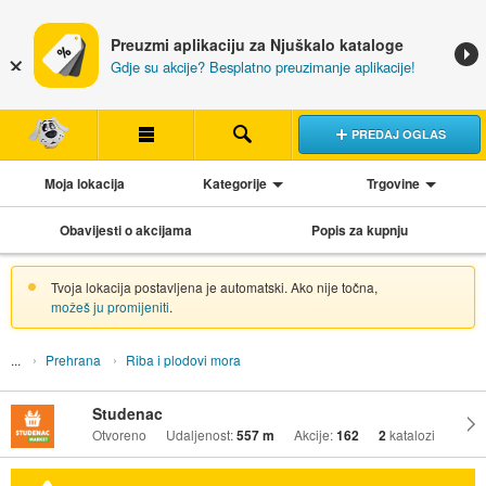
Preuzmi aplikaciju za Njuškalo kataloge
Gdje su akcije? Besplatno preuzimanje aplikacije!
PREDAJ OGLAS
Moja lokacija
Kategorije
Trgovine
Obavijesti o akcijama
Popis za kupnju
Tvoja lokacija postavljena je automatski. Ako nije točna,
možeš ju promijeniti
.
Prehrana
Riba i plodovi mora
Studenac
Otvoreno
Udaljenost:
557 m
Akcije:
162
2
katalozi