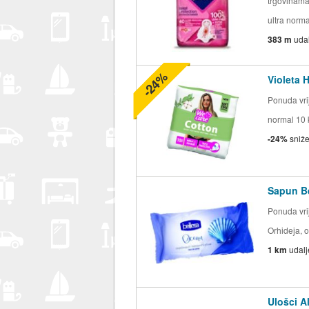
trgovinam
ultra norma
383 m
uda
-24%
Violeta 
Ponuda vrij
normal 10 
-24%
sniž
Sapun Be
Ponuda vrij
Orhideja, 
1 km
udal
Ulošci A