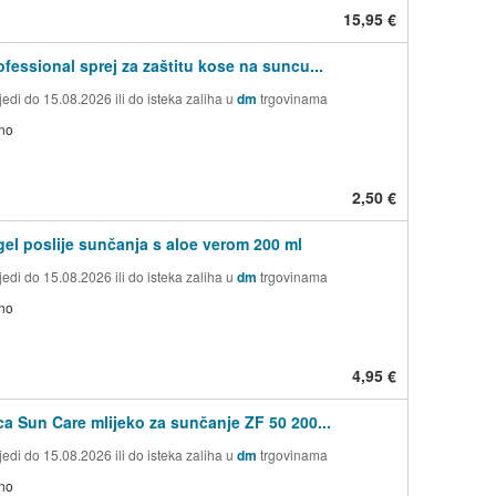
15,95 €
ofessional sprej za zaštitu kose na suncu...
edi do 15.08.2026 ili do isteka zaliha u
dm
trgovinama
no
2,50 €
gel poslije sunčanja s aloe verom 200 ml
edi do 15.08.2026 ili do isteka zaliha u
dm
trgovinama
no
4,95 €
ca Sun Care mlijeko za sunčanje ZF 50 200...
edi do 15.08.2026 ili do isteka zaliha u
dm
trgovinama
no