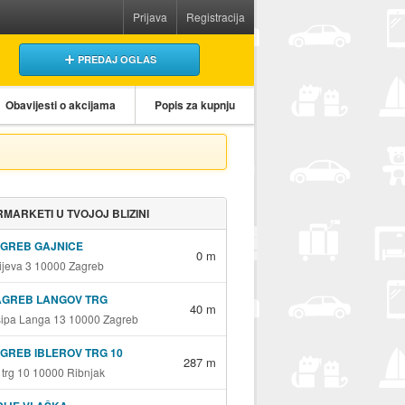
Prijava
Registracija
PREDAJ OGLAS
Obavijesti o akcijama
Popis za kupnju
MARKETI U TVOJOJ BLIZINI
AGREB GAJNICE
0 m
jeva 3 10000 Zagreb
AGREB LANGOV TRG
40 m
sipa Langa 13 10000 Zagreb
GREB IBLEROV TRG 10
287 m
v trg 10 10000 Ribnjak