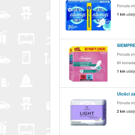
Ponuda vrij
1 km
udal
SIEMPRE 
Ponuda vrij
80 komad
1 km
udal
Ulošci z
Ponuda vrij
2 km
udal