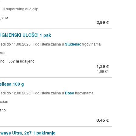
a
l ili super wing duo clip
ljeno
2,99 €
HIGIJENSKI ULOŠCI 1 pak
edi do 11.08.2026 ili do isteka zaliha u
Studenac
trgovinama
kom,
eno
557 m
udaljeno
1,29 €
1,69 €
llesa 100 g
edi do 12.08.2026 ili do isteka zaliha u
Boso
trgovinama
ocean
jeno
0,45 €
lways Ultra, 2x7 1 pakiranje