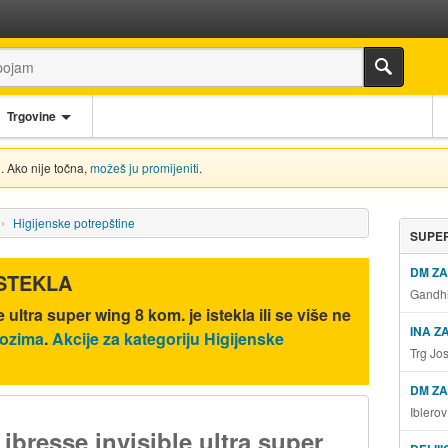
Trgovine
. Ako nije točna,
možeš ju promijeniti
.
Higijenske potrepštine
SUPER
DM Z
ISTEKLA
Gandhi
e ultra super wing 8 kom.
je istekla ili se više ne
INA Z
lozima
.
Akcije za kategoriju Higijenske
Trg Jo
DM ZA
Iblero
Libresse invisible ultra super