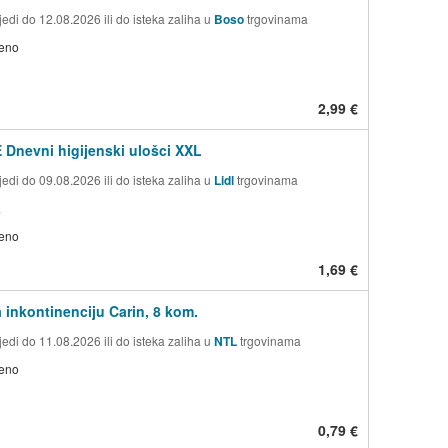
edi do 12.08.2026 ili do isteka zaliha u
Boso
trgovinama
jeno
2,99 €
Dnevni higijenski ulošci XXL
edi do 09.08.2026 ili do isteka zaliha u
Lidl
trgovinama
a
jeno
1,69 €
a inkontinenciju Carin, 8 kom.
edi do 11.08.2026 ili do isteka zaliha u
NTL
trgovinama
jeno
0,79 €