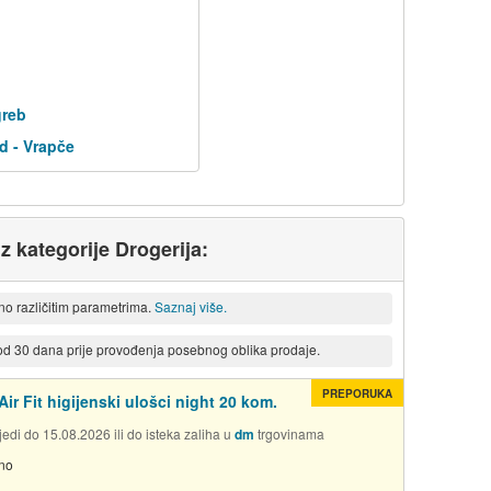
greb
d - Vrapče
iz kategorije Drogerija:
eno različitim parametrima.
Saznaj više.
 od 30 dana prije provođenja posebnog oblika prodaje.
PREPORUKA
ir Fit higijenski ulošci night 20 kom.
edi do 15.08.2026 ili do isteka zaliha u
dm
trgovinama
no