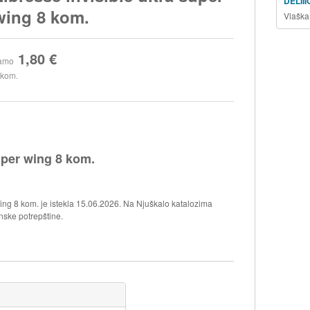
DELII
wing 8 kom.
Vlaška
1,80 €
amo
 kom.
super wing 8 kom.
 wing 8 kom. je istekla 15.06.2026. Na Njuškalo katalozima
enske potrepštine.