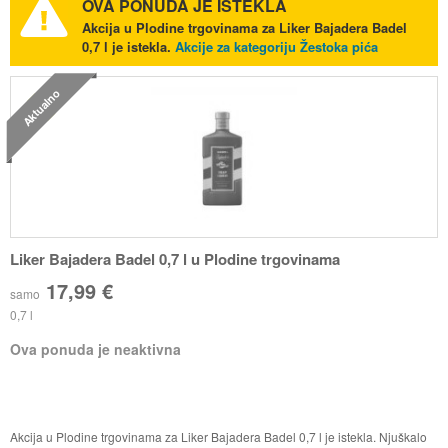
OVA PONUDA JE ISTEKLA
Akcija u Plodine trgovinama za Liker Bajadera Badel
0,7 l je istekla.
Akcije za kategoriju Žestoka pića
Aktualno
Liker Bajadera Badel 0,7 l u Plodine trgovinama
17,99 €
samo
0,7 l
Ova ponuda je neaktivna
Akcija u Plodine trgovinama za Liker Bajadera Badel 0,7 l je istekla. Njuškalo