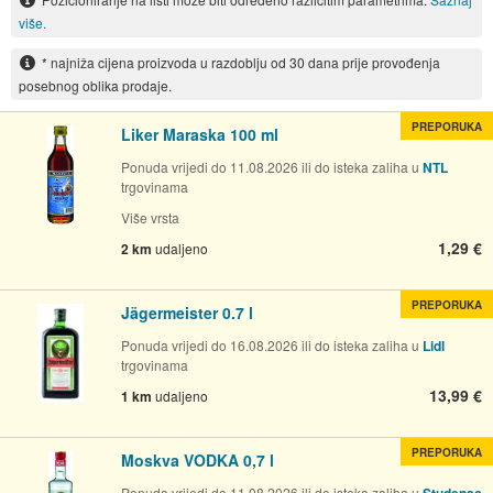
više.
* najniža cijena proizvoda u razdoblju od 30 dana prije provođenja
posebnog oblika prodaje.
PREPORUKA
Liker Maraska 100 ml
Ponuda vrijedi do 11.08.2026 ili do isteka zaliha u
NTL
trgovinama
Više vrsta
1,29 €
2 km
udaljeno
PREPORUKA
Jägermeister 0.7 l
Ponuda vrijedi do 16.08.2026 ili do isteka zaliha u
Lidl
trgovinama
13,99 €
1 km
udaljeno
PREPORUKA
Moskva VODKA 0,7 l
Ponuda vrijedi do 11.08.2026 ili do isteka zaliha u
Studenac