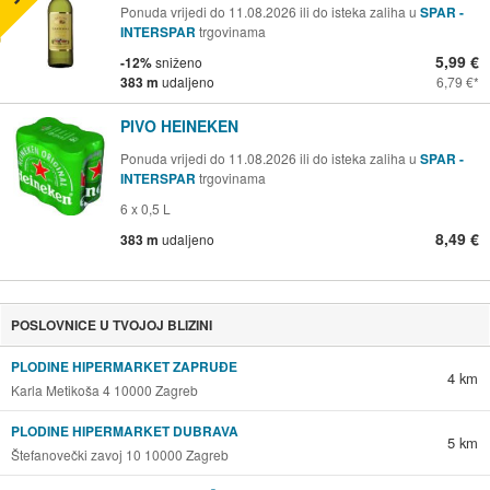
Ponuda vrijedi do 11.08.2026 ili do isteka zaliha u
SPAR -
INTERSPAR
trgovinama
5,99 €
-12%
sniženo
383 m
udaljeno
6,79 €
PIVO HEINEKEN
Ponuda vrijedi do 11.08.2026 ili do isteka zaliha u
SPAR -
INTERSPAR
trgovinama
6 x 0,5 L
8,49 €
383 m
udaljeno
POSLOVNICE U TVOJOJ BLIZINI
PLODINE HIPERMARKET ZAPRUĐE
4 km
Karla Metikoša 4 10000 Zagreb
PLODINE HIPERMARKET DUBRAVA
5 km
Štefanovečki zavoj 10 10000 Zagreb