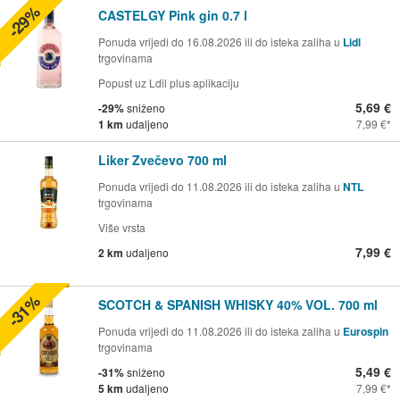
-29%
CASTELGY Pink gin 0.7 l
Ponuda vrijedi do 16.08.2026 ili do isteka zaliha u
Lidl
trgovinama
Popust uz Ldil plus aplikaciju
5,69 €
-29%
sniženo
1 km
udaljeno
7,99 €
Liker Zvečevo 700 ml
Ponuda vrijedi do 11.08.2026 ili do isteka zaliha u
NTL
trgovinama
Više vrsta
7,99 €
2 km
udaljeno
-31%
SCOTCH & SPANISH WHISKY 40% VOL. 700 ml
Ponuda vrijedi do 11.08.2026 ili do isteka zaliha u
Eurospin
trgovinama
5,49 €
-31%
sniženo
5 km
udaljeno
7,99 €