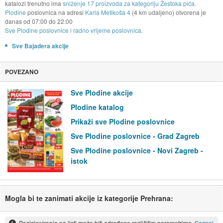
katalozi trenutno ima
sniženje 17 proizvoda za kategoriju Žestoka pića
.
Plodine
poslovnica na adresi
Karla Metikoša 4
(4 km udaljeno) otvorena je
danas od
07:00
do
22:00
Sve Plodine poslovnice i radno vrijeme poslovnica.
Sve Bajadera akcije
POVEZANO
Sve Plodine akcije
Plodine katalog
Prikaži sve Plodine poslovnice
Sve Plodine poslovnice - Grad Zagreb
Sve Plodine poslovnice - Novi Zagreb -
istok
Mogla bi te zanimati akcije iz kategorije Prehrana:
Pozicioniranje na listi može biti određeno različitim parametrima.
Saznaj