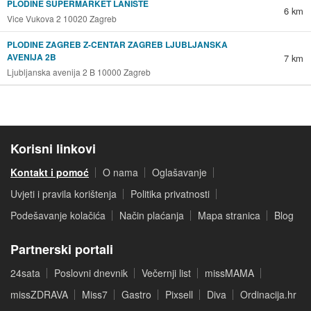
PLODINE SUPERMARKET LANIŠTE
6 km
Vice Vukova 2 10020 Zagreb
PLODINE ZAGREB Z-CENTAR ZAGREB LJUBLJANSKA
AVENIJA 2B
7 km
Ljubljanska avenija 2 B 10000 Zagreb
Korisni linkovi
Kontakt i pomoć
O nama
Oglašavanje
Uvjeti i pravila korištenja
Politika privatnosti
Podešavanje kolačića
Način plaćanja
Mapa stranica
Blog
Partnerski portali
24sata
Poslovni dnevnik
Večernji list
missMAMA
missZDRAVA
Miss7
Gastro
Pixsell
Diva
Ordinacija.hr