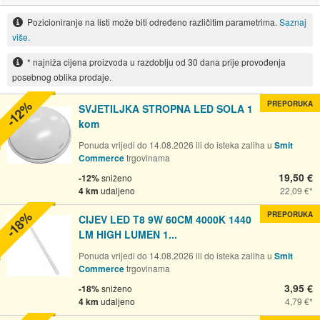
Pozicioniranje na listi može biti određeno različitim parametrima.
Saznaj
više.
* najniža cijena proizvoda u razdoblju od 30 dana prije provođenja
posebnog oblika prodaje.
-12%
PREPORUKA
SVJETILJKA STROPNA LED SOLA 1
kom
Ponuda vrijedi do 14.08.2026 ili do isteka zaliha u
Smit
Commerce
trgovinama
19,50 €
-12%
sniženo
4 km
udaljeno
22,09 €
-18%
PREPORUKA
CIJEV LED T8 9W 60CM 4000K 1440
LM HIGH LUMEN 1...
Ponuda vrijedi do 14.08.2026 ili do isteka zaliha u
Smit
Commerce
trgovinama
3,95 €
-18%
sniženo
4 km
udaljeno
4,79 €