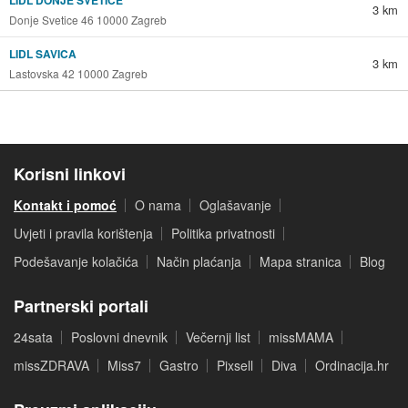
LIDL DONJE SVETICE
3 km
Donje Svetice 46 10000 Zagreb
LIDL SAVICA
3 km
Lastovska 42 10000 Zagreb
Korisni linkovi
Kontakt i pomoć
O nama
Oglašavanje
Uvjeti i pravila korištenja
Politika privatnosti
Podešavanje kolačića
Način plaćanja
Mapa stranica
Blog
Partnerski portali
24sata
Poslovni dnevnik
Večernji list
missMAMA
missZDRAVA
Miss7
Gastro
Pixsell
Diva
Ordinacija.hr