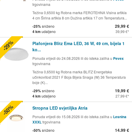
trgovinama
Težina 0,6500 kg Robna marka FEROTEHNA Visina artikla
4 cm Širina artikla 8 cm Dužina artikla 17 cm Temperatura...
29,99 €
-25%
sniženo
4 km
udaljeno
39,99 €
-29%
Plafonjera Blitz Ema LED, 36 W, 49 cm, bijela 1
ko...
Ponuda vrijedi do 24.08.2026 ili do isteka zaliha u
Pevex
trgovinama
Težina 0,6500 kg Robna marka BLITZ Energetska
učinkovitost 2021 F Boja Bijela Snaga (W) 36 Temperatura
boje (K)...
19,99 €
-29%
sniženo
4 km
udaljeno
27,99 €
-50%
Stropna LED svjetiljka Atria
Ponuda vrijedi do 15.08.2026 ili do isteka zaliha u
Lesnina
XXXL
trgovinama
14,99 €
-50%
sniženo