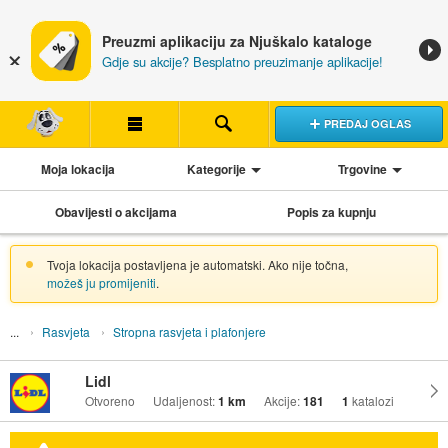
Preuzmi aplikaciju za Njuškalo kataloge
Gdje su akcije? Besplatno preuzimanje aplikacije!
PREDAJ OGLAS
Moja lokacija
Kategorije
Trgovine
Obavijesti o akcijama
Popis za kupnju
Tvoja lokacija postavljena je automatski. Ako nije točna,
možeš ju promijeniti
.
Rasvjeta
Stropna rasvjeta i plafonjere
Lidl
Otvoreno
Udaljenost:
1 km
Akcije:
181
1
katalozi