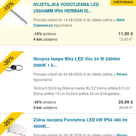
-15%
PREPORUKA
SVJETILJKA VODOTJESNA LED
2X600MM IP65 HERMAN ID...
Ponuda vrijedi do 14.08.2026 ili do isteka zaliha u
Smit
Commerce
trgovinama
11,50 €
-15%
sniženo
4 km
udaljeno
13,60 €
-35%
Stropna lampa Blitz LED Vito 24 W 2400lm
3000K 1 k...
Ponuda vrijedi do 24.08.2026 ili do isteka zaliha u
Pevex
trgovinama
Težina 0,5000 kg Robna marka BLITZ Visina artikla 8.5 cm
Širina artikla 19 cm Dužina artikla 45 cm Energetska...
25,99 €
-35%
sniženo
4 km
udaljeno
39,99 €
-25%
Zidna rasvjeta Ferotehna LED 6W IP54 480 lm
4000K...
Ponuda vrijedi do 24.08.2026 ili do isteka zaliha u
Pevex