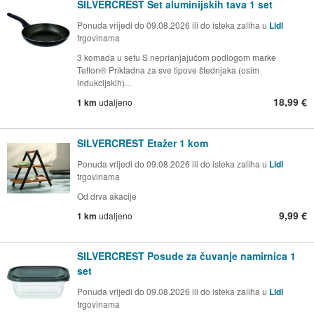
SILVERCREST Set aluminijskih tava 1 set
Ponuda vrijedi do 09.08.2026 ili do isteka zaliha u
Lidl
trgovinama
3 komada u setu S neprianjajućom podlogom marke
Teflon® Prikladna za sve tipove štednjaka (osim
indukcijskih)...
18,99 €
1 km
udaljeno
SILVERCREST Etažer 1 kom
Ponuda vrijedi do 09.08.2026 ili do isteka zaliha u
Lidl
trgovinama
Od drva akacije
9,99 €
1 km
udaljeno
SILVERCREST Posude za čuvanje namirnica 1
set
Ponuda vrijedi do 09.08.2026 ili do isteka zaliha u
Lidl
trgovinama