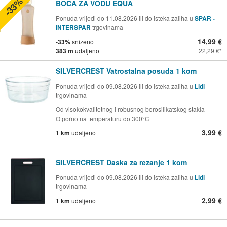
-33%
BOCA ZA VODU EQUA
Ponuda vrijedi do 11.08.2026 ili do isteka zaliha u
SPAR -
INTERSPAR
trgovinama
14,99 €
-33%
sniženo
383 m
udaljeno
22,29 €
SILVERCREST Vatrostalna posuda 1 kom
Ponuda vrijedi do 09.08.2026 ili do isteka zaliha u
Lidl
trgovinama
Od visokokvalitetnog i robusnog borosilikatskog stakla
Otporno na temperaturu do 300°C
3,99 €
1 km
udaljeno
SILVERCREST Daska za rezanje 1 kom
Ponuda vrijedi do 09.08.2026 ili do isteka zaliha u
Lidl
trgovinama
2,99 €
1 km
udaljeno