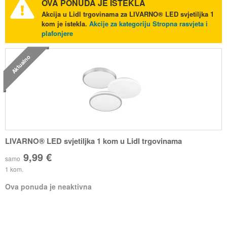
OVA PONUDA JE ISTEKLA
Akcija u Lidl trgovinama za LIVARNO® LED svjetiljka 1
kom je istekla.
Akcije za kategoriju Stropna rasvjeta i
plafonjere
Aktualno
LIVARNO® LED svjetiljka 1 kom u Lidl trgovinama
9,99 €
samo
1 kom.
Ova ponuda je neaktivna