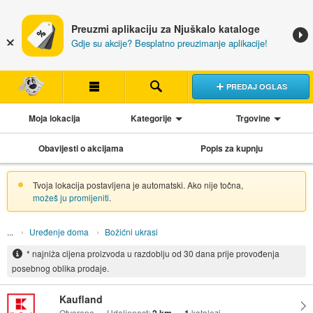
Preuzmi aplikaciju za Njuškalo kataloge
Gdje su akcije? Besplatno preuzimanje aplikacije!
PREDAJ OGLAS
Moja lokacija
Kategorije
Trgovine
Obavijesti o akcijama
Popis za kupnju
Tvoja lokacija postavljena je automatski. Ako nije točna,
možeš ju promijeniti
.
Uređenje doma
Božićni ukrasi
* najniža cijena proizvoda u razdoblju od 30 dana prije provođenja
posebnog oblika prodaje.
Kaufland
Otvoreno
Udaljenost:
katalozi