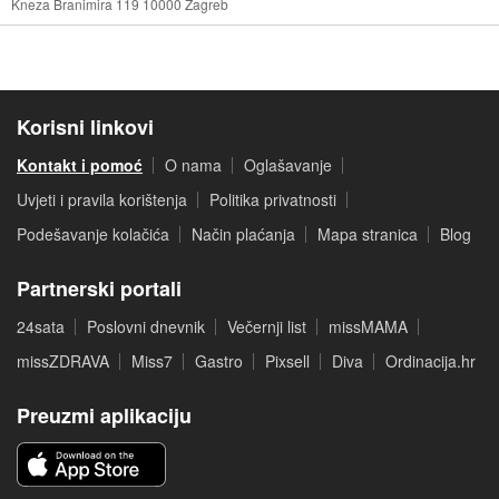
Kneza Branimira 119 10000 Zagreb
Korisni linkovi
Kontakt i pomoć
O nama
Oglašavanje
Uvjeti i pravila korištenja
Politika privatnosti
Podešavanje kolačića
Način plaćanja
Mapa stranica
Blog
Partnerski portali
24sata
Poslovni dnevnik
Večernji list
missMAMA
missZDRAVA
Miss7
Gastro
Pixsell
Diva
Ordinacija.hr
Preuzmi aplikaciju