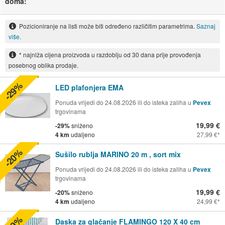
doma:
Pozicioniranje na listi može biti određeno različitim parametrima.
Saznaj
više.
* najniža cijena proizvoda u razdoblju od 30 dana prije provođenja
posebnog oblika prodaje.
-29%
LED plafonjera EMA
Ponuda vrijedi do 24.08.2026 ili do isteka zaliha u
Pevex
trgovinama
19,99 €
-29%
sniženo
4 km
udaljeno
27,99 €
-20%
Sušilo rublja MARINO 20 m , sort mix
Ponuda vrijedi do 24.08.2026 ili do isteka zaliha u
Pevex
trgovinama
19,99 €
-20%
sniženo
4 km
udaljeno
24,99 €
Daska za glačanje FLAMINGO 120 X 40 cm