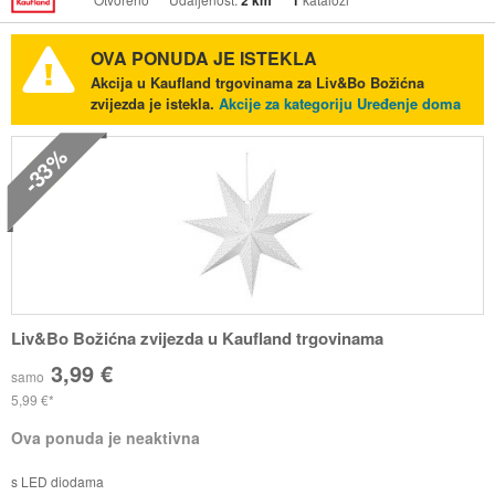
2 km
1
OVA PONUDA JE ISTEKLA
Akcija u Kaufland trgovinama za Liv&Bo Božićna
zvijezda je istekla.
Akcije za kategoriju Uređenje doma
-33%
Liv&Bo Božićna zvijezda u Kaufland trgovinama
3,99 €
samo
5,99 €
Ova ponuda je neaktivna
s LED diodama