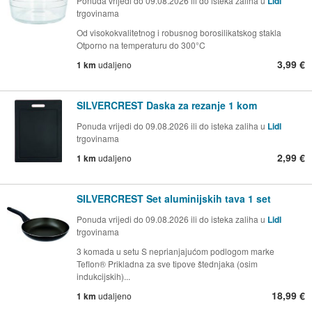
Ponuda vrijedi do 09.08.2026 ili do isteka zaliha u
Lidl
trgovinama
Od visokokvalitetnog i robusnog borosilikatskog stakla
Otporno na temperaturu do 300°C
3,99 €
1 km
udaljeno
SILVERCREST Daska za rezanje 1 kom
Ponuda vrijedi do 09.08.2026 ili do isteka zaliha u
Lidl
trgovinama
2,99 €
1 km
udaljeno
SILVERCREST Set aluminijskih tava 1 set
Ponuda vrijedi do 09.08.2026 ili do isteka zaliha u
Lidl
trgovinama
3 komada u setu S neprianjajućom podlogom marke
Teflon® Prikladna za sve tipove štednjaka (osim
indukcijskih)...
18,99 €
1 km
udaljeno