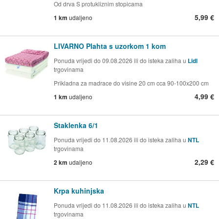
Od drva S protukliznim stopicama
5,99 €
1 km
udaljeno
LIVARNO Plahta s uzorkom 1 kom
Ponuda vrijedi do 09.08.2026 ili do isteka zaliha u
Lidl
trgovinama
Prikladna za madrace do visine 20 cm cca 90-100x200 cm
4,99 €
1 km
udaljeno
Staklenka 6/1
Ponuda vrijedi do 11.08.2026 ili do isteka zaliha u
NTL
trgovinama
2,29 €
2 km
udaljeno
Krpa kuhinjska
Ponuda vrijedi do 11.08.2026 ili do isteka zaliha u
NTL
trgovinama