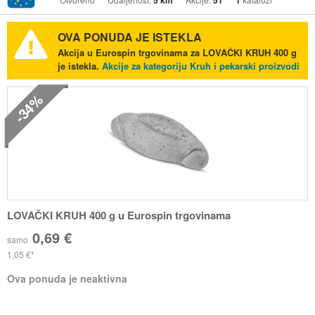
5 km
51
1
OVA PONUDA JE ISTEKLA
Akcija u Eurospin trgovinama za LOVAČKI KRUH 400 g
je istekla.
Akcije za kategoriju Kruh i pekarski proizvodi
-34%
LOVAČKI KRUH 400 g u Eurospin trgovinama
0,69 €
samo
1,05 €
Ova ponuda je neaktivna