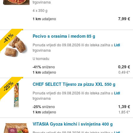
trgovinama
4 x 350 g
7,99 €
1 km
udaljeno
-41%
Pecivo s orasima i medom 85 g
Ponuda vrijedi do 09.08.2026 ili do isteka zaliha u
Lidl
trgovinama
U komadu
0,29 €
-41%
sniženo
1 km
udaljeno
0,49 €
-25%
CHEF SELECT Tijesto za pizzu XXL 550 g
Ponuda vrijedi do 09.08.2026 ili do isteka zaliha u
Lidl
trgovinama
1,39 €
-25%
sniženo
1 km
udaljeno
1,85 €
VITASIA Gyoza kimchi i svinjetina 400 g
Ponuda vrijedi do 09.08.2026 ili do isteka zaliha u
Lidl