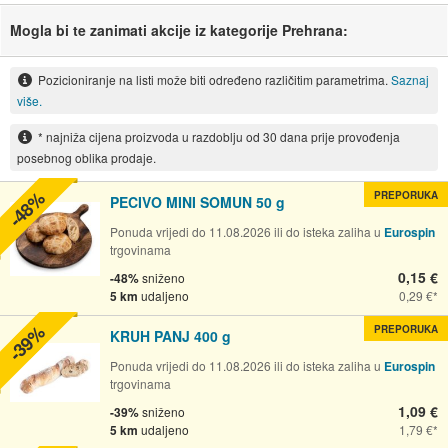
Mogla bi te zanimati akcije iz kategorije Prehrana:
Pozicioniranje na listi može biti određeno različitim parametrima.
Saznaj
više.
* najniža cijena proizvoda u razdoblju od 30 dana prije provođenja
posebnog oblika prodaje.
-48%
PREPORUKA
PECIVO MINI SOMUN 50 g
Ponuda vrijedi do 11.08.2026 ili do isteka zaliha u
Eurospin
trgovinama
0,15 €
-48%
sniženo
5 km
udaljeno
0,29 €
-39%
PREPORUKA
KRUH PANJ 400 g
Ponuda vrijedi do 11.08.2026 ili do isteka zaliha u
Eurospin
trgovinama
1,09 €
-39%
sniženo
5 km
udaljeno
1,79 €