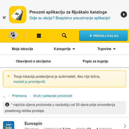
Preuzmi aplikaciju za Njuškalo kataloge
Gdje su akcije? Besplatno preuzimanje aplikacije!
PREDAJ OGLAS
Moja lokacija
Kategorije
Trgovine
Obavijesti o akcijama
Popis za kupnju
Tvoja lokacija postavljena je automatski. Ako nije točna,
možeš ju promijeniti
.
Prehrana
Kruh i pekarski proizvodi
* najniža cijena proizvoda u razdoblju od 30 dana prije provođenja
posebnog oblika prodaje.
Eurospin
Otvoreno
Udaljenost:
Akcije:
katalozi