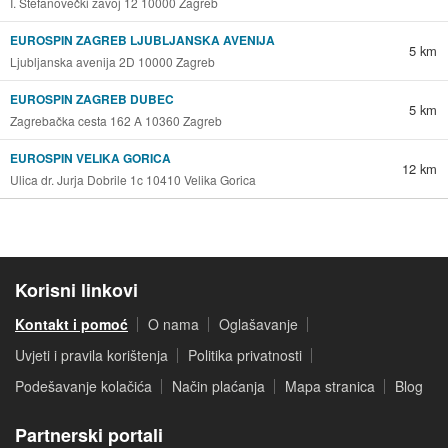
I. Štefanovečki zavoj 12 10000 Zagreb
EUROSPIN ZAGREB LJUBLJANSKA AVENIJA
5 km
Ljubljanska avenija 2D 10000 Zagreb
EUROSPIN ZAGREB DUBEC
5 km
Zagrebačka cesta 162 A 10360 Zagreb
EUROSPIN VELIKA GORICA
12 km
Ulica dr. Jurja Dobrile 1c 10410 Velika Gorica
Korisni linkovi
Kontakt i pomoć
O nama
Oglašavanje
Uvjeti i pravila korištenja
Politika privatnosti
Podešavanje kolačića
Način plaćanja
Mapa stranica
Blog
Partnerski portali