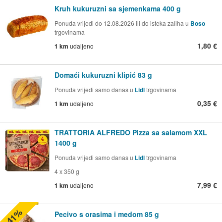
Kruh kukuruzni sa sjemenkama 400 g
Ponuda vrijedi do 12.08.2026 ili do isteka zaliha u
Boso
trgovinama
1,80 €
1 km
udaljeno
Domaći kukuruzni klipić 83 g
Ponuda vrijedi samo danas u
Lidl
trgovinama
0,35 €
1 km
udaljeno
TRATTORIA ALFREDO Pizza sa salamom XXL
1400 g
Ponuda vrijedi samo danas u
Lidl
trgovinama
4 x 350 g
7,99 €
1 km
udaljeno
-41%
Pecivo s orasima i medom 85 g