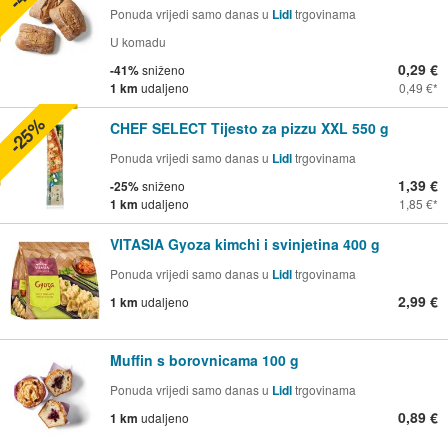
Ponuda vrijedi samo danas u
Lidl
trgovinama
U komadu
0,29 €
-41%
sniženo
1 km
udaljeno
0,49 €
-25%
CHEF SELECT Tijesto za pizzu XXL 550 g
Ponuda vrijedi samo danas u
Lidl
trgovinama
1,39 €
-25%
sniženo
1 km
udaljeno
1,85 €
VITASIA Gyoza kimchi i svinjetina 400 g
Ponuda vrijedi samo danas u
Lidl
trgovinama
2,99 €
1 km
udaljeno
Muffin s borovnicama 100 g
Ponuda vrijedi samo danas u
Lidl
trgovinama
0,89 €
1 km
udaljeno