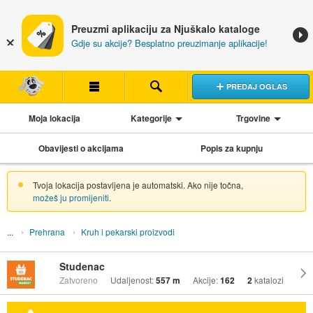
Preuzmi aplikaciju za Njuškalo kataloge
Gdje su akcije? Besplatno preuzimanje aplikacije!
PREDAJ OGLAS
Moja lokacija
Kategorije
Trgovine
Obavijesti o akcijama
Popis za kupnju
Tvoja lokacija postavljena je automatski. Ako nije točna,
možeš ju promijeniti
.
Prehrana
Kruh i pekarski proizvodi
Studenac
Zatvoreno
Udaljenost:
557 m
Akcije:
162
2
katalozi