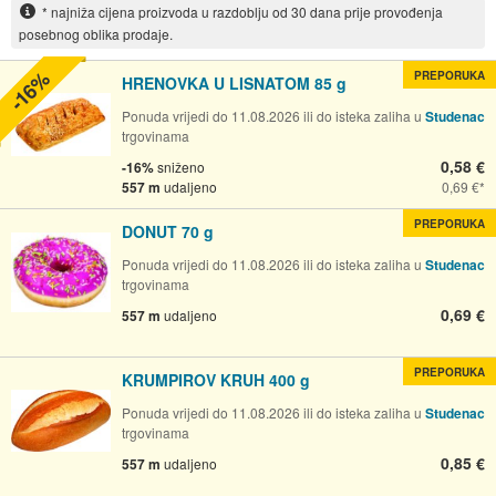
* najniža cijena proizvoda u razdoblju od 30 dana prije provođenja
posebnog oblika prodaje.
-16%
PREPORUKA
HRENOVKA U LISNATOM 85 g
Ponuda vrijedi do 11.08.2026 ili do isteka zaliha u
Studenac
trgovinama
0,58 €
-16%
sniženo
557 m
udaljeno
0,69 €
PREPORUKA
DONUT 70 g
Ponuda vrijedi do 11.08.2026 ili do isteka zaliha u
Studenac
trgovinama
0,69 €
557 m
udaljeno
PREPORUKA
KRUMPIROV KRUH 400 g
Ponuda vrijedi do 11.08.2026 ili do isteka zaliha u
Studenac
trgovinama
0,85 €
557 m
udaljeno