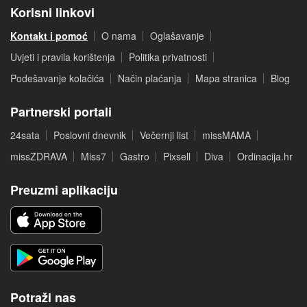
Korisni linkovi
Kontakt i pomoć
O nama
Oglašavanje
Uvjeti i pravila korištenja
Politika privatnosti
Podešavanje kolačića
Način plaćanja
Mapa stranica
Blog
Partnerski portali
24sata
Poslovni dnevnik
Večernji list
missMAMA
missZDRAVA
Miss7
Gastro
Pixsell
Diva
Ordinacija.hr
Preuzmi aplikaciju
Potraži nas