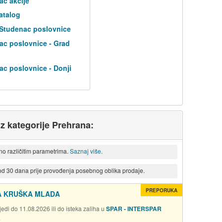
ac akcije
atalog
 Studenac poslovnice
ac poslovnice - Grad
ac poslovnice - Donji
iz kategorije Prehrana:
eno različitim parametrima.
Saznaj više.
 od 30 dana prije provođenja posebnog oblika prodaje.
PREPORUKA
 KRUŠKA MLADA
edi do 11.08.2026 ili do isteka zaliha u
SPAR - INTERSPAR
a