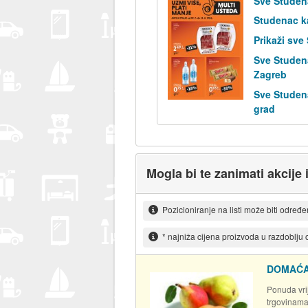
Sve Studen
Studenac k
Prikaži sve
Sve Studen
Zagreb
Sve Studen
grad
Mogla bi te zanimati akcije 
Pozicioniranje na listi može biti određ
* najniža cijena proizvoda u razdoblju
DOMAĆA
Ponuda vrij
trgovinam