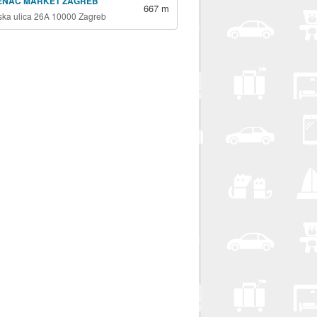
ENAC MARKET ZAGREB
667 m
jska ulica 26A 10000 Zagreb