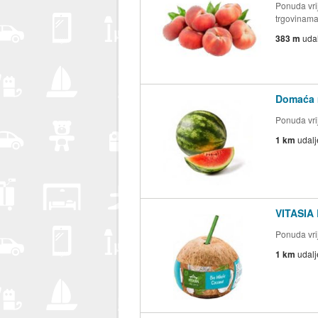
Ponuda vrij
trgovinam
383 m
uda
Domaća m
Ponuda vrij
1 km
udal
VITASIA 
Ponuda vrij
1 km
udal