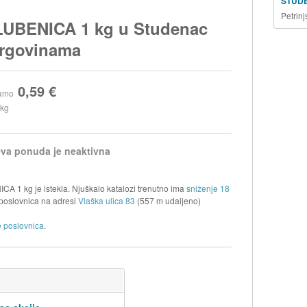
STUD
Petrin
LUBENICA 1 kg u Studenac
trgovinama
0,59 €
amo
 kg
va ponuda je neaktivna
A 1 kg je istekla. Njuškalo katalozi trenutno ima
sniženje 18
poslovnica na adresi
Vlaška ulica 83
(557 m udaljeno)
 poslovnica.