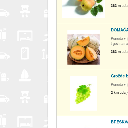
383 m
uda
DOMAĆA
Ponuda vrij
trgovinam
383 m
uda
Grožđe b
Ponuda vrij
2 km
udal
BRESKV