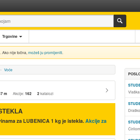
Trgovine
. Ako nije točna,
možeš ju promijeniti
.
Voće
POSLO
STUD
Vlaška
57 m
Akcije:
162
2
katalozi
STUD
ISTEKLA
Draško
vinama za LUBENICA 1 kg je istekla.
Akcije za
STUD
Ćirilo