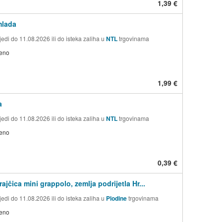
1,39 €
mlada
edi do 11.08.2026 ili do isteka zaliha u
NTL
trgovinama
jeno
1,99 €
a
edi do 11.08.2026 ili do isteka zaliha u
NTL
trgovinama
jeno
0,39 €
jčica mini grappolo, zemlja podrijetla Hr...
edi do 11.08.2026 ili do isteka zaliha u
Plodine
trgovinama
jeno