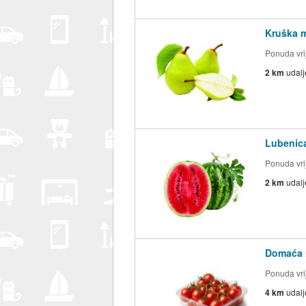
Kruška 
Ponuda vrij
2 km
udal
Lubenic
Ponuda vrij
2 km
udal
Domaća ra
Ponuda vrij
4 km
udal