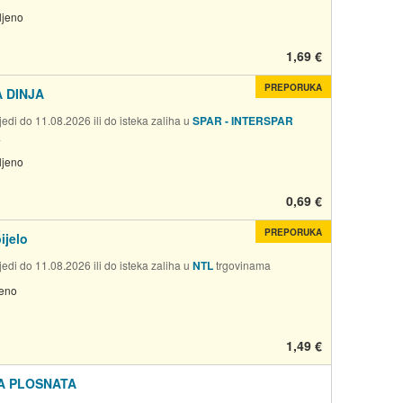
ljeno
1,69 €
PREPORUKA
 DINJA
edi do 11.08.2026 ili do isteka zaliha u
SPAR - INTERSPAR
a
ljeno
0,69 €
PREPORUKA
ijelo
edi do 11.08.2026 ili do isteka zaliha u
NTL
trgovinama
jeno
1,49 €
A PLOSNATA