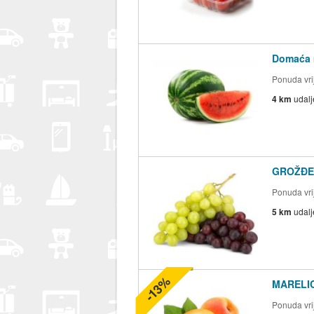
Domaća m
Ponuda vrij
4 km
udal
GROŽĐE 
Ponuda vrij
5 km
udal
-13%
MARELIC
Ponuda vrij