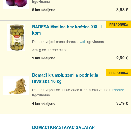
trgovinama
3,68 €
8 km
udaljeno
PREPORUKA
BARESA Masline bez koštice XXL 1
kom
Ponuda vrijedi samo danas u
Lidl
trgovinama
320 g ocijađene mase
2,59 €
1 km
udaljeno
PREPORUKA
Domaći krumpir, zemlja podrijetla
Hrvatska 10 kg
Ponuda vrijedi do 11.08.2026 ili do isteka zaliha u
Plodine
trgovinama
3,79 €
4 km
udaljeno
DOMAĆI KRASTAVAC SALATAR