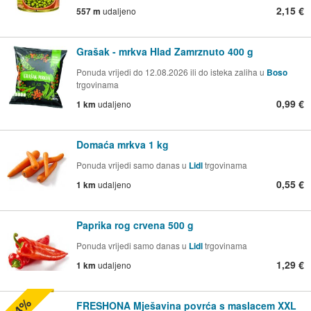
2,15 €
557 m
udaljeno
Grašak - mrkva Hlad Zamrznuto 400 g
Ponuda vrijedi do 12.08.2026 ili do isteka zaliha u
Boso
trgovinama
0,99 €
1 km
udaljeno
Domaća mrkva 1 kg
Ponuda vrijedi samo danas u
Lidl
trgovinama
0,55 €
1 km
udaljeno
Paprika rog crvena 500 g
Ponuda vrijedi samo danas u
Lidl
trgovinama
1,29 €
1 km
udaljeno
-24%
FRESHONA Mješavina povrća s maslacem XXL