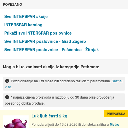
POVEZANO
Sve INTERSPAR akcije
INTERSPAR katalog
Prikaži sve INTERSPAR poslovnice
Sve INTERSPAR poslovnice - Grad Zagreb
Sve INTERSPAR poslovnice - Peščenica - Žitnjak
Mogla bi te zanimati akcije iz kategorije Prehrana:
Pozicioniranje na listi može biti određeno različitim parametrima.
Saznaj
više.
* najniža cijena proizvoda u razdoblju od 30 dana prije provođenja
posebnog oblika prodaje.
PREPORUKA
Luk ljubičasti 2 kg
Ponuda vrijedi do 16.08.2026 ili do isteka zaliha u
Metro