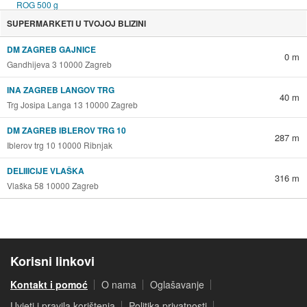
SUPERMARKETI U TVOJOJ BLIZINI
DM ZAGREB GAJNICE
0 m
Gandhijeva 3 10000 Zagreb
INA ZAGREB LANGOV TRG
40 m
Trg Josipa Langa 13 10000 Zagreb
DM ZAGREB IBLEROV TRG 10
287 m
Iblerov trg 10 10000 Ribnjak
DELIIICIJE VLAŠKA
316 m
Vlaška 58 10000 Zagreb
Korisni linkovi
Kontakt i pomoć
O nama
Oglašavanje
Uvjeti i pravila korištenja
Politika privatnosti