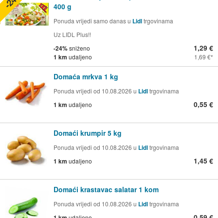
400 g
Ponuda vrijedi samo danas u
Lidl
trgovinama
Uz LIDL Plus!!
1,29 €
-24%
sniženo
1 km
udaljeno
1,69 €
Domaća mrkva 1 kg
Ponuda vrijedi od 10.08.2026 u
Lidl
trgovinama
0,55 €
1 km
udaljeno
Domaći krumpir 5 kg
Ponuda vrijedi od 10.08.2026 u
Lidl
trgovinama
1,45 €
1 km
udaljeno
Domaći krastavac salatar 1 kom
Ponuda vrijedi od 10.08.2026 u
Lidl
trgovinama
0,59 €
1 km
udaljeno