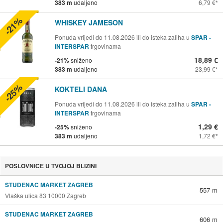
383 m
udaljeno
6,79 €
-21%
WHISKEY JAMESON
Ponuda vrijedi do 11.08.2026 ili do isteka zaliha u
SPAR -
INTERSPAR
trgovinama
18,89 €
-21%
sniženo
383 m
udaljeno
23,99 €
-25%
KOKTELI DANA
Ponuda vrijedi do 11.08.2026 ili do isteka zaliha u
SPAR -
INTERSPAR
trgovinama
1,29 €
-25%
sniženo
383 m
udaljeno
1,72 €
POSLOVNICE U TVOJOJ BLIZINI
STUDENAC MARKET ZAGREB
557 m
Vlaška ulica 83 10000 Zagreb
STUDENAC MARKET ZAGREB
606 m