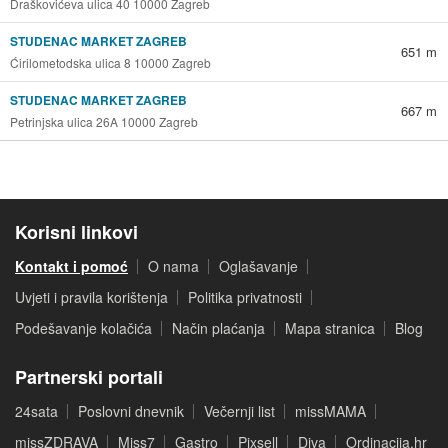
Draškovićeva ulica 40 10000 Zagreb
STUDENAC MARKET ZAGREB
651 m
Ćirilometodska ulica 8 10000 Zagreb
STUDENAC MARKET ZAGREB
667 m
Petrinjska ulica 26A 10000 Zagreb
Korisni linkovi
Kontakt i pomoć
O nama
Oglašavanje
Uvjeti i pravila korištenja
Politika privatnosti
Podešavanje kolačića
Način plaćanja
Mapa stranica
Blog
Partnerski portali
24sata
Poslovni dnevnik
Večernji list
missMAMA
missZDRAVA
Miss7
Gastro
Pixsell
Diva
Ordinacija.hr