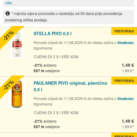
više.
* najniža cijena proizvoda u razdoblju od 30 dana prije provođenja
posebnog oblika prodaje.
-21%
PREPORUKA
STELLA PIVO 0,5 l
Ponuda vrijedi do 11.08.2026 ili do isteka zaliha u
Studenac
trgovinama
CIJENA ZA 2 ILI VIŠE KOM
1,49 €
-21%
sniženo
557 m
udaljeno
1,89 €
-21%
PREPORUKA
PAULANER PIVO original, pšenično
0,5 l
Ponuda vrijedi do 11.08.2026 ili do isteka zaliha u
Studenac
trgovinama
CIJENA ZA 2 ILI VIŠE KOM
1,49 €
-21%
sniženo
557 m
udaljeno
1,89 €
PREPORUKA