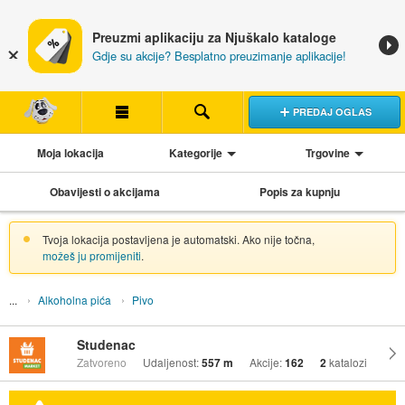
Preuzmi aplikaciju za Njuškalo kataloge
Gdje su akcije? Besplatno preuzimanje aplikacije!
PREDAJ OGLAS
Moja lokacija
Kategorije
Trgovine
Obavijesti o akcijama
Popis za kupnju
Tvoja lokacija postavljena je automatski. Ako nije točna,
možeš ju promijeniti
.
Alkoholna pića
Pivo
Studenac
Zatvoreno
Udaljenost:
557 m
Akcije:
162
2
katalozi