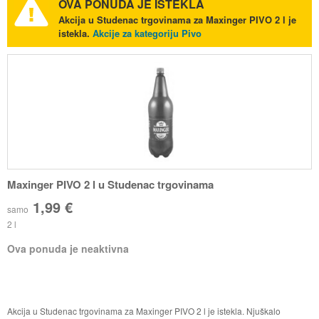
OVA PONUDA JE ISTEKLA
Akcija u Studenac trgovinama za Maxinger PIVO 2 l je
istekla.
Akcije za kategoriju Pivo
Maxinger PIVO 2 l u Studenac trgovinama
1,99 €
samo
2 l
Ova ponuda je neaktivna
Akcija u Studenac trgovinama za Maxinger PIVO 2 l je istekla. Njuškalo